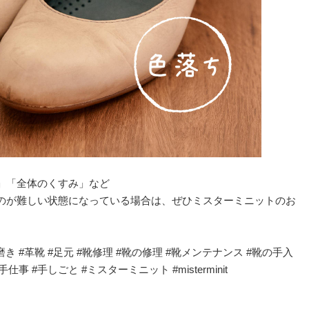
」「全体のくすみ」など
のが難しい状態になっている場合は、ぜひミスターミニットのお
磨き #革靴 #足元 #靴修理 #靴の修理 #靴メンテナンス #靴の手入
事 #手しごと #ミスターミニット #misterminit