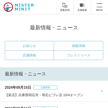
画像見積
店舗検索
MENU
トップ
最新情報・ニュース
ミスターミニットについて
修理サービス・料金
お知らせ
掲載情報
店舗情報
プレスリリース
スーツケース修理
靴修理
スニーカー修理
靴磨き
最新情報・ニュース
カバンの修理
時計修理・電池交換
2024年09月15日
傘修理
合鍵の作製
店舗情報
【新店】兵庫県明石市・明石ビブレ店 10/4オープン
印鑑・はんこの作製
ダビング