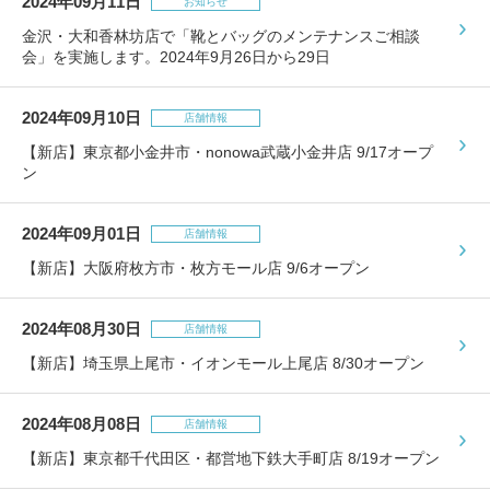
2024年09月11日
包丁研ぎ
お知らせ
杖先の修理
金沢・大和香林坊店で「靴とバッグのメンテナンスご相談
店舗を探す
会」を実施します。2024年9月26日から29日
オンライン修理見積もりサービス（配送修理）
2024年09月10日
店舗情報
【新店】東京都小金井市・nonowa武蔵小金井店 9/17オープ
よくあるご質問
ン
お問い合わせ
2024年09月01日
店舗情報
【新店】大阪府枚方市・枚方モール店 9/6オープン
採用情報
2024年08月30日
店舗情報
【新店】埼玉県上尾市・イオンモール上尾店 8/30オープン
CLOSE
2024年08月08日
店舗情報
【新店】東京都千代田区・都営地下鉄大手町店 8/19オープン