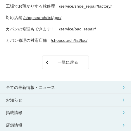
包丁研ぎ
杖先の修理
工場でお預かりする靴修理
/service/shoe_repair/factory/
店舗を探す
対応店舗
/shopsearch/list/gps/
カバンの修理もできます！
/service/bag_repair/
オンライン修理見積もりサービス（配送修理）
カバン修理の対応店舗
/shopsearch/list/loc/
よくあるご質問
お問い合わせ
一覧に戻る
採用情報
全ての最新情報・ニュース
CLOSE
お知らせ
掲載情報
店舗情報