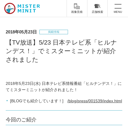
画像見積
店舗検索
MENU
トップ
2018年05月23日
掲載情報
ミスターミニットについて
【TV放送】5/23 日本テレビ系「ヒルナ
ンデス！」でミスターミニットが紹介
修理サービス・料金
されました
スーツケース修理
靴修理
スニーカー修理
靴磨き
2018年5月23日(水) 日本テレビ系情報番組「ヒルナンデス！」に
てミスターミニットが紹介されました！
カバンの修理
時計修理・電池交換
[BLOGでも紹介しています！]
/blog/press/001539/index.html
傘修理
合鍵の作製
印鑑・はんこの作製
ダビング
今回のご紹介