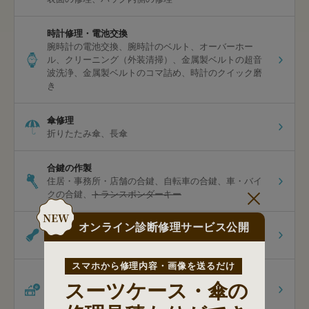
時計修理・電池交換
腕時計の電池交換
腕時計のベルト
オーバーホー
ル
クリーニング（外装清掃）
金属製ベルトの超音
波洗浄
金属製ベルトのコマ詰め
時計のクイック磨
き
傘修理
折りたたみ傘
長傘
合鍵の作製
住居・事務所・店舗の合鍵
自転車の合鍵
車・バイ
クの合鍵
トランスポンダーキー
オンライン診断修理サービス公開
印鑑・はんこの作製
認印
法人印
ゴム印
シャチハタ浸透印
スマホから修理内容・画像を送るだけ
ダビング
スーツケース・傘の
ビデオテープのダビング
8mmのダビング
[オプショ
ン]スマホ保存