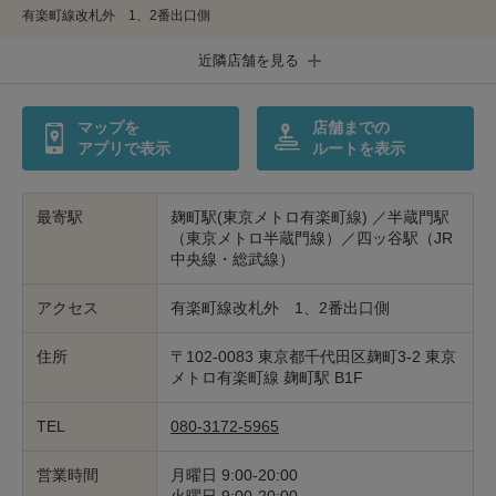
有楽町線改札外 1、2番出口側
印鑑・はんこの作製
ダビング
近隣店舗を見る
包丁研ぎ
杖先の修理
マップを
店舗までの
店舗を探す
アプリで表示
ルートを表示
オンライン修理見積もりサービス（配送修理）
最寄駅
麹町駅(東京メトロ有楽町線) ／半蔵門駅
（東京メトロ半蔵門線）／四ッ谷駅（JR
よくあるご質問
中央線・総武線）
お問い合わせ
アクセス
有楽町線改札外 1、2番出口側
採用情報
住所
〒102-0083 東京都千代田区麹町3-2 東京
メトロ有楽町線 麹町駅 B1F
TEL
080-3172-5965
CLOSE
営業時間
月曜日 9:00-20:00