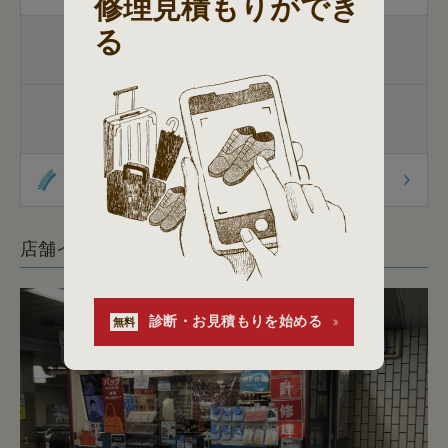
修理見積もりができ
る
包丁研ぎ
家庭用包丁
杖先の修理
杖先の修理
杖の販売
オリジナル商品
店舗イメージ
診断・お見積もりを始める
無料