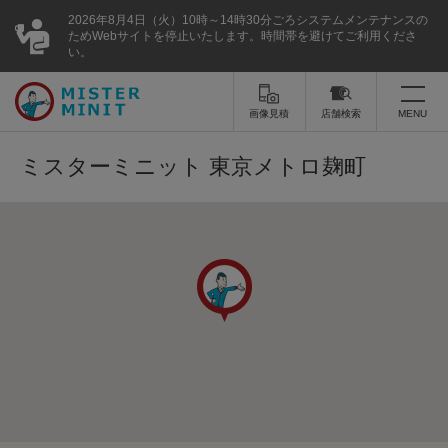
2026年8月4日（火）10時～14時30分ごろシステムメンテナンスの
ためWebサイトを停止いたします。時間帯を避けてご利用くださ
い。
画像見積
店舗検索
MENU
トップ
ミスターミニット 東京メトロ麹町
ミスターミニットについて
修理サービス・料金
スーツケース修理
靴修理
スニーカー修理
靴磨き
カバンの修理
時計修理・電池交換
傘修理
合鍵の作製