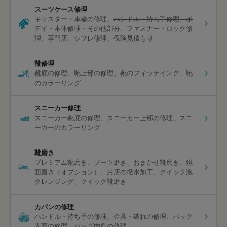
スーツケース修理
キャスター・車輪の修理
ハンドル・持ち手修理
ボ
デイ・本体修理・その他部分
ファスナー・ロック修
理
専門店
シフレ修理
保険見積もり
靴修理
靴底の修理
靴上部の修理
靴のフィッテイング
靴
のカラーリング
スニーカー修理
スニーカー靴底の修理
スニーカー上部の修理
スニ
ーカーのカラーリング
靴磨き
プレミアム靴磨き
ブーツ磨き
おまかせ靴磨き
鏡
面磨き（オプション）
お店の撥水加工
クイック泡
クレンジング
クイック靴磨き
カバンの修理
ハンドル・持ち手の修理
金具・破れの修理
バッグ
表面の修理
バッグ内側の修理