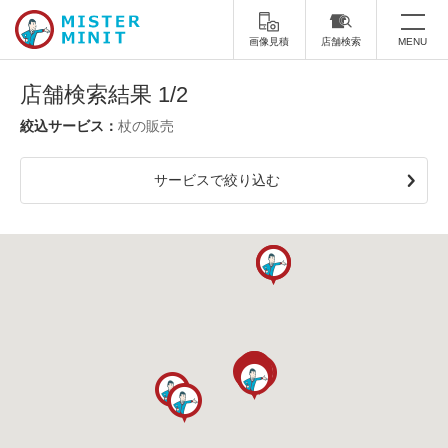
画像見積
店舗検索
MENU
トップ
店舗検索結果 1/2
杖の販売
ミスターミニットについて
サービスで絞り込む
修理サービス・料金
スーツケース修理
靴修理
スニーカー修理
靴磨き
カバンの修理
時計修理・電池交換
傘修理
合鍵の作製
印鑑・はんこの作製
ダビング