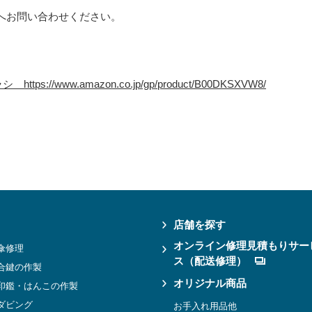
へお問い合わせください。
//www.amazon.co.jp/gp/product/B00DKSXVW8/
店舗を探す
オンライン修理見積もりサー
傘修理
ス（配送修理）
合鍵の作製
オリジナル商品
印鑑・はんこの作製
ダビング
お手入れ用品他