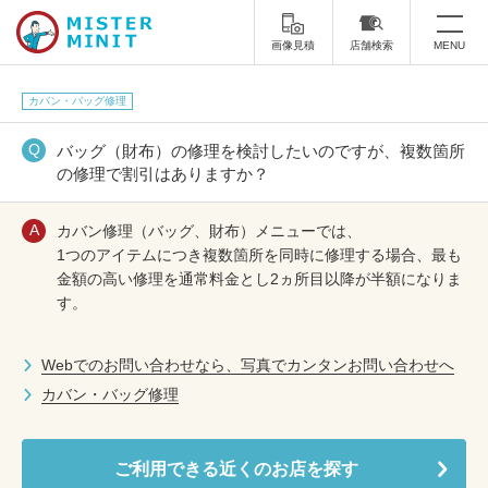
画像見積
店舗検索
MENU
トップ
カバン・バッグ修理
ミスターミニットについて
バッグ（財布）の修理を検討したいのですが、複数箇所
の修理で割引はありますか？
修理サービス・料金
カバン修理（バッグ、財布）メニューでは、
スーツケース修理
靴修理
1つのアイテムにつき複数箇所を同時に修理する場合、最も
金額の高い修理を通常料金とし2ヵ所目以降が半額になりま
スニーカー修理
靴磨き
す。
カバンの修理
時計修理・電池交換
Webでのお問い合わせなら、写真でカンタンお問い合わせへ
カバン・バッグ修理
傘修理
合鍵の作製
印鑑・はんこの作製
ダビング
ご利用できる近くのお店を探す