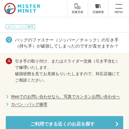
画像見積
店舗検索
MENU
トップ
カバン・バッグ修理
ミスターミニットについて
バッグのファスナー（ジッパー／チャック）の引き手
（持ち手）が破損してしまったのですが直せますか？
修理サービス・料金
引き手の取り付け、またはスライダー交換
（引き手含む）
スーツケース修理
靴修理
で修理いたします。
破損状態を見てお見積もりいたしますので、対応店舗にて
スニーカー修理
靴磨き
ご相談ください。
カバンの修理
時計修理・電池交換
Webでのお問い合わせなら、写真でカンタンお問い合わせへ
カバン・バッグ修理
傘修理
合鍵の作製
印鑑・はんこの作製
ダビング
ご利用できる近くのお店を探す