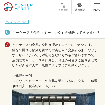
画像見積
店舗検索
MENU
トップ
カバン・バッグ修理
ミスターミニットについて
キーケースの金具（キーリング）の修理はできますか？
修理サービス・料金
キーケースの金具の交換修理がメニューにございます。
鍵を引掛ける部分も含めた金具を全て交換する形になりま
スーツケース修理
靴修理
す。形状によっては対応できないものもございますので
店舗にてキーケースを拝見し、修理の可否をご案内させて
スニーカー修理
靴磨き
いただきますので、店舗スタッフにご相談ください。
カバンの修理
時計修理・電池交換
※修理の一例
古くなったキーケースの金具を新しいものに交換 （修理
傘修理
合鍵の作製
価格目安 税込5,500円から）
印鑑・はんこの作製
ダビング