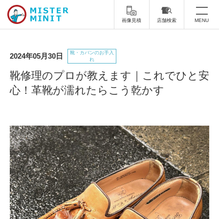
画像見積
店舗検索
MENU
トップ
靴・カバンのお手入
2024年05月30日
れ
ミスターミニットについて
靴修理のプロが教えます｜これでひと安
心！革靴が濡れたらこう乾かす
修理サービス・料金
スーツケース修理
靴修理
スニーカー修理
靴磨き
カバンの修理
時計修理・電池交換
傘修理
合鍵の作製
印鑑・はんこの作製
ダビング