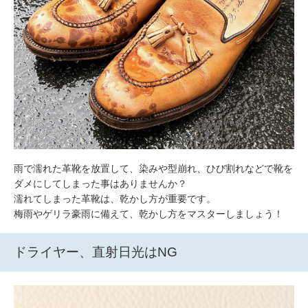
包丁研ぎ
杖先の修理
店舗を探す
オンライン修理見積もりサービス（配送修理）
よくあるご質問
お問い合わせ
雨で濡れた革靴を放置して、染みや型崩れ、ひび割れなどで靴を
採用情報
ダメにしてしまった事はありませんか？
濡れてしまった革靴は、乾かし方が重要です。
梅雨やゲリラ豪雨に備えて、乾かし方をマスターしましょう！
CLOSE
ドライヤー、直射日光はNG