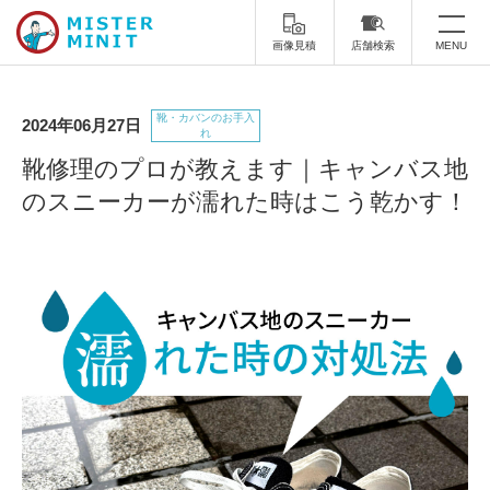
画像見積
店舗検索
MENU
トップ
靴・カバンのお手入
2024年06月27日
れ
ミスターミニットについて
靴修理のプロが教えます｜キャンバス地
のスニーカーが濡れた時はこう乾かす！
修理サービス・料金
スーツケース修理
靴修理
スニーカー修理
靴磨き
カバンの修理
時計修理・電池交換
傘修理
合鍵の作製
印鑑・はんこの作製
ダビング