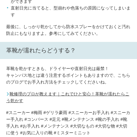
ができます
直射日光に当てると、型崩れや色落ちの原因になってしまいま
す
最後に、しっかり乾かしてから防水スプレーをかけておくと汚れ
防止にもなりますよ。参考にしてみてください。
革靴が濡れたらどうする？
革靴を乾かすときも、ドライヤーや直射日光は厳禁！
キャンバス地とは違う注意するポイントもありますので、こちら
のブログでお手入れ方法をチェックしてくださいね。
靴修理のプロが教えます｜これでひと安心！革靴が濡れたらこ
う乾かす
#スニーカー #梅雨 #ゲリラ豪雨 #スニーカーお手入れ #スニーカ
ー手入れ #コンバース #足元 #靴メンテナンス #靴の手入れ #靴
手入れ #お手入れ #メンテナンス #大切なもの #大切な物 #大切
に使う #お気に入りの靴 #ミスターミニット