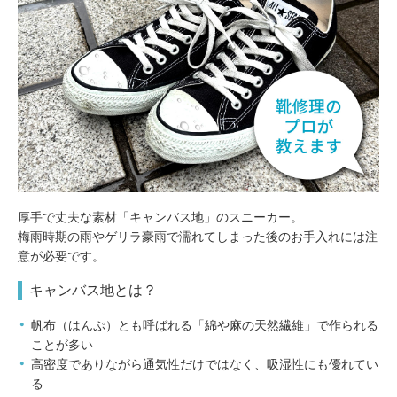
包丁研ぎ
杖先の修理
店舗を探す
オンライン修理見積もりサービス（配送修理）
よくあるご質問
お問い合わせ
厚手で丈夫な素材「キャンバス地」のスニーカー。
採用情報
梅雨時期の雨やゲリラ豪雨で濡れてしまった後のお手入れには注
意が必要です。
キャンバス地とは？
CLOSE
帆布（はんぷ）とも呼ばれる「綿や麻の天然繊維」で作られる
ことが多い
高密度でありながら通気性だけではなく、吸湿性にも優れてい
る