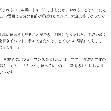
点されるので本当にドキドキしましたが、やれることはやったと
た。2番目で自分の名前が呼ばれたときは、素直に嬉しかったで
ル高い靴磨きを見ることができ、刺激になりました。中継や多く
靴磨きイベントに参加できたのは、とてもいい経験になりまし
ばります！」
中、靴磨きのパフォーマンスを楽しんだようです。"靴磨き文化の
が盛り上がり、「キレイな靴っていいな」「靴をきれいにしよう」
しいです！