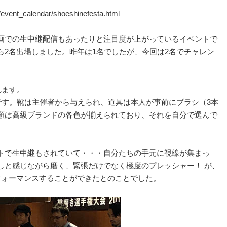
a/event_calendar/shoeshinefesta.html
画での生中継配信もあったりと注目度が上がっているイベントで
ら2名出場しました。昨年は1名でしたが、今回は2名でチャレン
れます。
です。靴は主催者から与えられ、道具は本人が事前にブラシ（3本
類は高級ブランドの各色が揃えられており、それを自分で選んで
トで生中継もされていて・・・自分たちの手元に視線が集まっ
しと感じながら磨く、緊張だけでなく極度のプレッシャー！ が、
フォーマンスすることができたとのことでした。