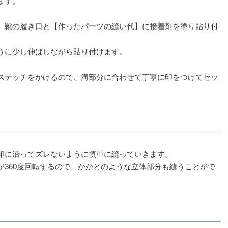
ます。
、靴の履き口と【作ったパーツの縫い代】に接着剤を塗り貼り付
うに少し伸ばしながら貼り付けます。
ステッチをかけるので、溝部分に合わせて丁寧に印をつけてセッ
印に沿ってズレないように慎重に縫っていきます。
が360度回転するので、かかとのような立体部分も縫うことがで