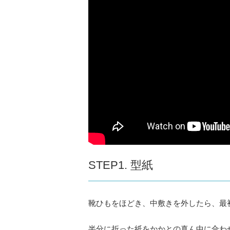
STEP1. 型紙
靴ひもをほどき、中敷きを外したら、最
半分に折った紙をかかとの真ん中に合わ