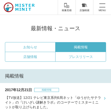
画像見積
店舗検索
MENU
トップ
最新情報・ニュース
ミスターミニットについて
修理サービス・料金
お知らせ
掲載情報
店舗情報
プレスリリース
スーツケース修理
靴修理
スニーカー修理
靴磨き
掲載情報
カバンの修理
時計修理・電池交換
2017年12月21日
傘修理
合鍵の作製
掲載情報
【TV放送】12/21 テレビ東京系列6局ネット「ゆうがたサテラ
印鑑・はんこの作製
ダビング
イト」の『けいざい謎解きラボ』のコーナーでミスターミニ
ットが取り上げられました。