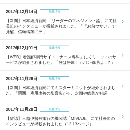
包丁研ぎ
杖先の修理
2017年12月14日
掲載情報
店舗を探す
【新聞】日本経済新聞 「リーダーのマネジメント論」にて社
長迫のインタビューが掲載されました。「『お前ウザい』で
オンライン修理見積もりサービス（配送修理）
覚醒、信頼構築に汗 」
よくあるご質問
2017年12月01日
掲載情報
【WEB】看護師専門サイト「ナース専科」にてミニットのサ
お問い合わせ
ービスが紹介されました。「餅は餅屋！カバン修理は...？」
採用情報
2017年11月28日
掲載情報
【新聞】日本経済新聞にてミスターミニットが紹介されまし
た。「関西、雇用改善の影響広がる、定期や総菜が好調 」
CLOSE
2017年11月28日
掲載情報
【雑誌】三越伊勢丹旅行の機関誌「MIVIAJE」にて社長迫の
インタビューが掲載されました（12,13ページ）