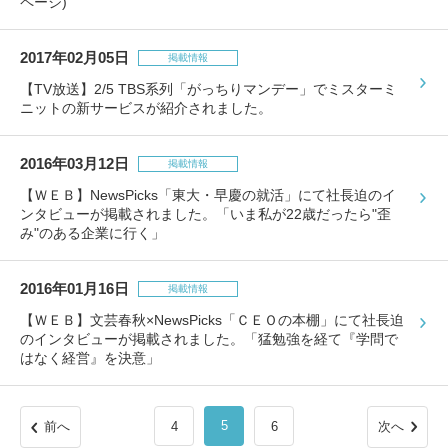
ページ)
2017年02月05日
掲載情報
【TV放送】2/5 TBS系列「がっちりマンデー」でミスターミ
ニットの新サービスが紹介されました。
2016年03月12日
掲載情報
【ＷＥＢ】NewsPicks「東大・早慶の就活」にて社長迫のイ
ンタビューが掲載されました。「いま私が22歳だったら"歪
み"のある企業に行く」
2016年01月16日
掲載情報
【ＷＥＢ】文芸春秋×NewsPicks「ＣＥＯの本棚」にて社長迫
のインタビューが掲載されました。「猛勉強を経て『学問で
はなく経営』を決意」
5
前へ
4
6
次へ