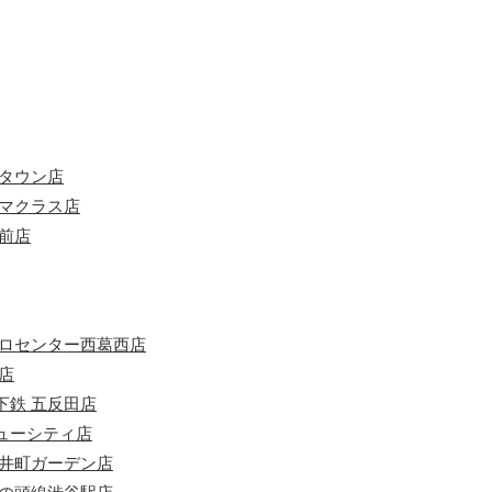
ルタウン店
ヤマクラス店
前店
トロセンター西葛西店
店
下鉄 五反田店
ューシティ店
大井町ガーデン店