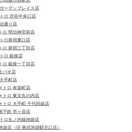
井の頭線渋谷駅店
寿ガーデンプレイス店
トロ 渋谷中央口店
明治通り店
トロ 明治神宮前店
メトロ新宿東口店
トロ 新宿三丁目店
トロ 銀座店
トロ 銀座一丁目店
上パオ店
営大手町店
メトロ 有楽町店
メトロ 東京丸の内店
トロ 大手町 千代田線店
地下鉄 市ヶ谷店
メトロ丸ノ内線池袋店
A池袋店（旧 東武池袋駅北口店）