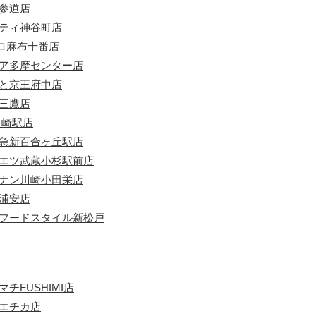
表参道店
シティ神谷町店
ロ麻布十番店
リア多摩センター店
りと京王府中店
ル三鷹店
川崎駅店
田急新百合ヶ丘駅店
ルエツ武蔵小杉駅前店
ーナン川崎小田栄店
新浦安店
ンフードスタイル新松戸
チFUSHIMI店
カエチカ店