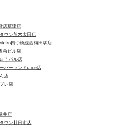
貨店草津店
ンタウン茨木太田店
Metro四つ橋線西梅田駅店
阪急ビル店
ちゅうパル店
ーバーランドumie店
ん店
ビブレ店
緑井店
めタウン廿日市店