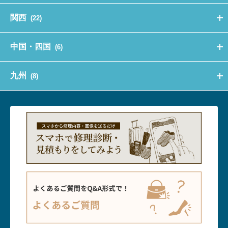
関西
(22)
中国・四国
(6)
九州
(8)