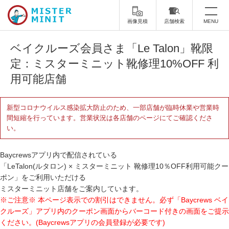
画像見積
店舗検索
MENU
トップ
ベイクルーズ会員さま「Le Talon」靴限
定：ミスターミニット靴修理10%OFF 利
ミスターミニットについて
用可能店舗
修理サービス・料金
新型コロナウイルス感染拡大防止のため、一部店舗が臨時休業や営業時
間短縮を行っています。営業状況は各店舗のページにてご確認くださ
スーツケース修理
靴修理
い。
スニーカー修理
靴磨き
Baycrewsアプリ内で配信されている
カバンの修理
時計修理・電池交換
「LeTalon(ルタロン) × ミスターミニット 靴修理10％OFF利用可能クー
ポン」をご利用いただける
傘修理
合鍵の作製
ミスターミニット店舗をご案内しています。
※ご注意※ 本ページ表示での割引はできません。必ず「Baycrews ベイ
印鑑・はんこの作製
ダビング
クルーズ」アプリ内のクーポン画面からバーコード付きの画面をご提示
ください。(Baycrewsアプリの会員登録が必要です)