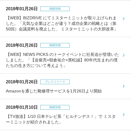
2018年01月26日
掲載情報
【WEB】BIZDRIVE にてミスターミニットが取り上げられま
した。「元気な企業はどこが違う？成功企業の戦略とは（第
50回）会議資料を廃止した、 ミスターミニットの大胆改革」
2018年01月26日
掲載情報
【WEB】NEWS PICKS のトークイベントに社長迫が登壇いた
しました。「【迫俊亮×朝倉祐介×濱松誠】80年代生まれの僕
たちの生き方について考えよう」
2018年01月26日
プレスリリース
Amazonを通じた靴修理サービスを1月26日より開始
2018年01月10日
掲載情報
【TV放送】1/10 日本テレビ系「ヒルナンデス！」で ミスタ
ーミニットが紹介されました。