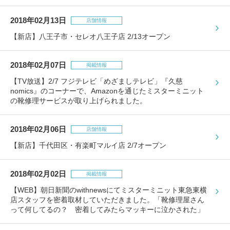
包丁研ぎ
杖先の修理
2018年02月13日
店舗情報
店舗を探す
【新店】八王子市・セレオ八王子店 2/13オープン
オンライン修理見積もりサービス（配送修理）
2018年02月07日
掲載情報
よくあるご質問
【TV放送】2/7 フジテレビ「めざましテレビ」『久慈
nomics』のコーナーで、Amazonを通じたミスターミニット
の靴修理サービスが取り上げられました。
お問い合わせ
採用情報
2018年02月06日
店舗情報
【新店】千代田区・有楽町マルイ店 2/7オープン
2018年02月02日
CLOSE
掲載情報
【WEB】朝日新聞のwithnewsにてミスターミニット東急東横
店スタッフを密着取材していただきました。「靴修理屋さん
って何してるの？ 密着してみたらマッキーに泣かされた」