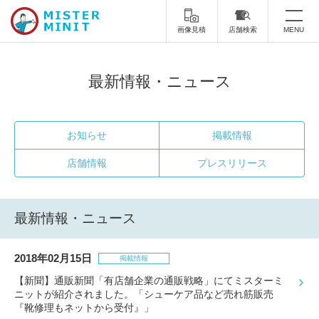
画像見積
店舗検索
MENU
トップ
最新情報・ニュース
ミスターミニットについて
修理サービス・料金
お知らせ
掲載情報
店舗情報
プレスリリース
スーツケース修理
靴修理
スニーカー修理
靴磨き
最新情報・ニュース
カバンの修理
時計修理・電池交換
2018年02月15日
傘修理
合鍵の作製
掲載情報
【新聞】通販新聞「有店舗企業の通販戦略」にてミスターミ
印鑑・はんこの作製
ダビング
ニットが紹介されました。「シューケア品など売れ筋販売
『靴修理もネットから受付』」