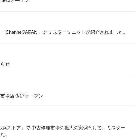
/23オ―プン
「ChannelJAPAN」で ミスターミニットが紹介されました。
知らせ
場店 3/17オ―プン
ももち浜ストア」で 中古修理市場の拡大の実例として、ミスター
した。