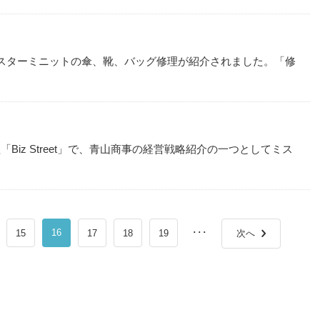
スターミニットの傘、靴、バッグ修理が紹介されました。「修
）
番組「Biz Street」で、青山商事の経営戦略紹介の一つとしてミス
。
16
･･･
15
17
18
19
次へ