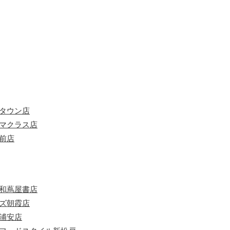
ルタウン店
ヤマクラス店
前店
浦和蔦屋書店
ンズ朝霞店
新浦安店