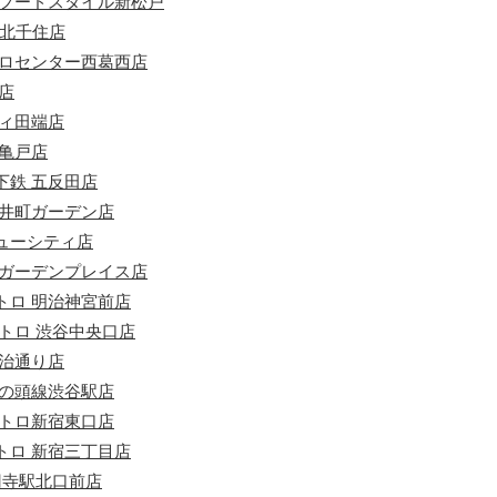
ンフードスタイル新松戸
A北千住店
トロセンター西葛西店
店
ヴィ田端店
レ亀戸店
下鉄 五反田店
大井町ガーデン店
ューシティ店
寿ガーデンプレイス店
トロ 明治神宮前店
トロ 渋谷中央口店
明治通り店
井の頭線渋谷駅店
メトロ新宿東口店
トロ 新宿三丁目店
円寺駅北口前店