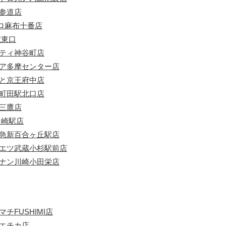
表参道店
ロ麻布十番店
駅東口
シティ神谷町店
リア多摩センター店
りと京王府中店
急町田駅北口店
ル三鷹店
川崎駅店
田急新百合ヶ丘駅店
ルエツ武蔵小杉駅前店
ーナン川崎小田栄店
チFUSHIMI店
カエチカ店