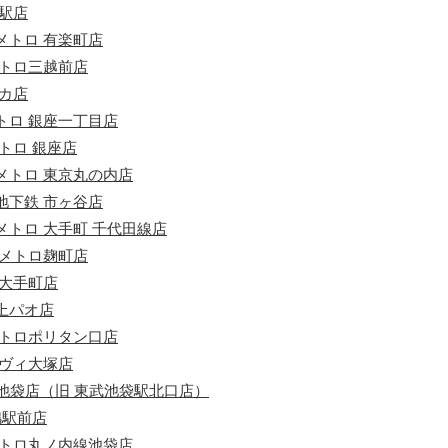
駅店
メトロ 有楽町店
メトロ三越前店
カ店
トロ 銀座一丁目店
トロ 銀座店
メトロ 東京丸の内店
地下鉄 市ヶ谷店
トロ 大手町 千代田線店
京メトロ麹町店
営大手町店
上パオ店
メトロポリタン口店
レヴィ大塚店
A池袋店（旧 東武池袋駅北口店）
鴨駅前店
メトロ丸ノ内線池袋店