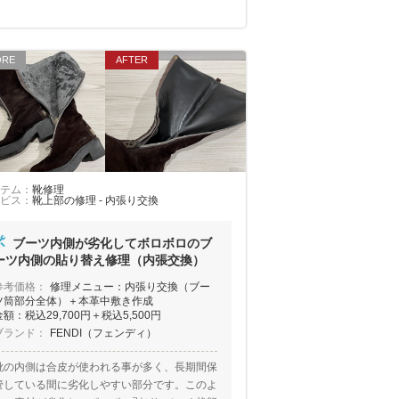
テム：
靴修理
ビス：
靴上部の修理 - 内張り交換
ブーツ内側が劣化してボロボロのブ
ーツ内側の貼り替え修理（内張交換）
参考価格：
修理メニュー：内張り交換（ブー
ツ筒部分全体）＋本革中敷き作成
金額：税込29,700円＋税込5,500円
ブランド：
FENDI（フェンディ）
靴の内側は合皮が使われる事が多く、長期間保
管している間に劣化しやすい部分です。このよ