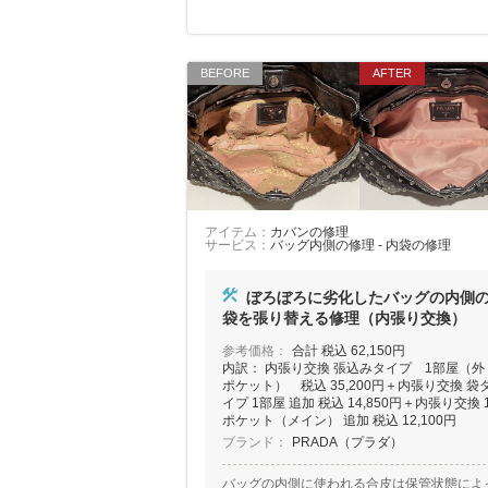
アイテム：
カバンの修理
サービス：
バッグ内側の修理 - 内袋の修理
ぼろぼろに劣化したバッグの内側
袋を張り替える修理（内張り交換）
参考価格：
合計 税込 62,150円
内訳： 内張り交換 張込みタイプ 1部屋（外
ポケット） 税込 35,200円＋内張り交換 袋
イプ 1部屋 追加 税込 14,850円＋内張り交換 
ポケット（メイン） 追加 税込 12,100円
ブランド：
PRADA（プラダ）
バッグの内側に使われる合皮は保管状態によ