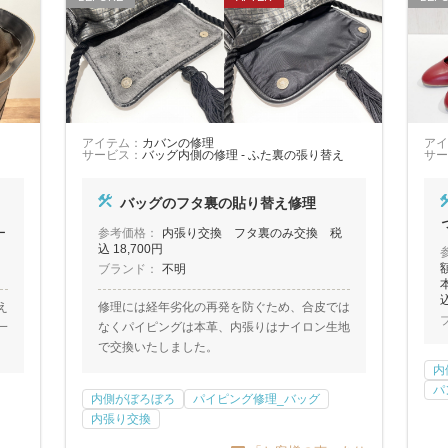
アイテム：
カバンの修理
アイ
サービス：
バッグ内側の修理 - ふた裏の張り替え
サー
バッグのフタ裏の貼り替え修理
ー
参考価格：
内張り交換 フタ裏のみ交換 税
込 18,700円
ブランド：
不明
込
え
修理には経年劣化の再発を防ぐため、合皮では
一
なくパイピングは本革、内張りはナイロン生地
で交換いたしました。
内
パ
内側がぼろぼろ
パイピング修理_バッグ
内張り交換