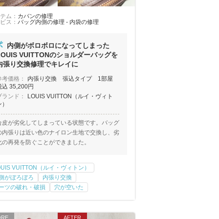
テム：
カバンの修理
ビス：
バッグ内側の修理 - 内袋の修理
内側がボロボロになってしまった
LOUIS VUITTONのショルダーバッグを
内張り交換修理でキレイに
参考価格：
内張り交換 張込タイプ 1部屋
込 35,200円
ブランド：
LOUIS VUITTON（ルイ・ヴィト
ン）
合皮が劣化してしまっている状態です。バッグ
の内張りは近い色のナイロン生地で交換し、劣
化の再発を防ぐことができました。
OUIS VUITTON（ルイ・ヴィトン）
側がぼろぼろ
内張り交換
ーツの破れ・破損
穴が空いた