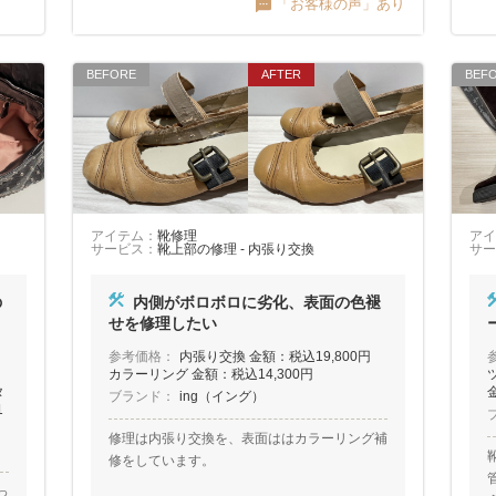
「お客様の声」あり
アイテム：
靴修理
アイ
サービス：
靴上部の修理 - 内張り交換
サー
の
内側がボロボロに劣化、表面の色褪
せを修理したい
参考価格：
内張り交換 金額：税込19,800円
カラーリング 金額：税込14,300円
タ
ブランド：
ing（イング）
1
修理は内張り交換を、表面ははカラーリング補
修をしています。
っ