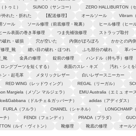
I（トゥミ）
SUNCO（サンコー）
ZERO HALLIBURTO
が外れた・折れた
【配送修理】
オールソール
Vibra
用ソール
ソール修理（前底修理・靴裏）
ヒール修理（ヒー
ヒール表面の巻き革修理
つま先補強修理
ストラップ取付
の破れ・破損
穴が空いた
内側がぼろぼろ
かかとの内
修理_靴
縫い目の破れ・ほつれ
ふち部分の破れ
革パ
_靴
金具の修理
錠前の修理
ハンドル（持ち手）修理
（ロングブーツを短くする）
表面のスレ・キズ
汚れ・シミを
トン・起毛革
メタリックレザー
白いレザースニーカー
RED WING（レッドウィング）
REGAL（リーガル）
S
ison Margiela（メゾン マルジェラ）
EMU Australia（エミュ 
olce&Gabbana（ドルチェ＆ガッバーナ）
adidas（アディダス）
FURLA（フルラ）
CHANEL（シャネル）
LONGCHAM
コーチ）
FENDI（フェンディ）
PRADA（プラダ）
GU
VUITTON（ルイ・ヴィトン）
靴修理
靴底の修理
オール