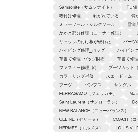
Samsonite（サムソナイト）
TUM
糊付け修理
剥がれている
骨
ミラーソール・シルクソール
雪道
かかと部分修理（コーナー修理）
リュックの付け根が破れた
パーツ
パイピング修理_バッグ
パイピング
革当て修理_バッグ財布
革当て修理
ファスナー修理_靴
ブーツカット
カラーリング補修
スエード・ムー
ブーツ
パンプス
サンダル
FERRAGAMO（フェラガモ）
Ma
Saint Laurent（サンローラン）
D
NEW BALANCE（ニューバランス）
CELINE（セリーヌ）
COACH（
HERMES（エルメス）
LOUIS 