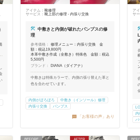
アイテム：
靴修理
アイ
え
サービス：
靴上部の修理 - 内張り交換
サー
換
中敷きと内側が破れたパンプスの修
理
箇
参考価格：
修理メニュー：内張り交換 金
額：税込19,800円
本革中敷き作成（全敷き）特殊色 金額：税込
税
5,500円
、
ブランド：
DIANA（ダイアナ）
し
金
中敷きは特殊カラーで、内側の張り替えた革と
い
色を合わせています。
内側がぼろぼろ
中敷き（インソール）修理
】
内張り交換
パンプス
L
内
「お客様の声」あり
パ