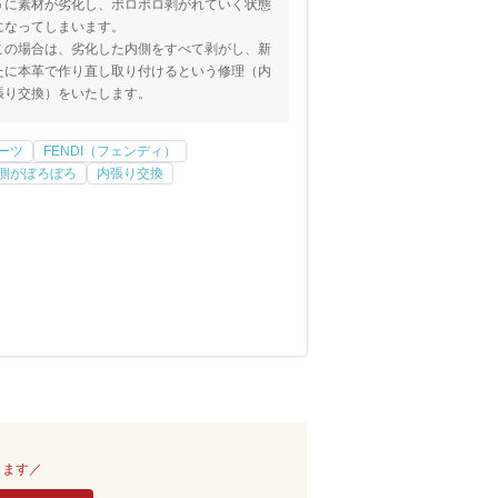
うに素材が劣化し、ポロポロ剥がれていく状態
になってしまいます。
この場合は、劣化した内側をすべて剥がし、新
たに本革で作り直し取り付けるという修理（内
張り交換）をいたします。
ーツ
FENDI（フェンディ）
側がぼろぼろ
内張り交換
きます／