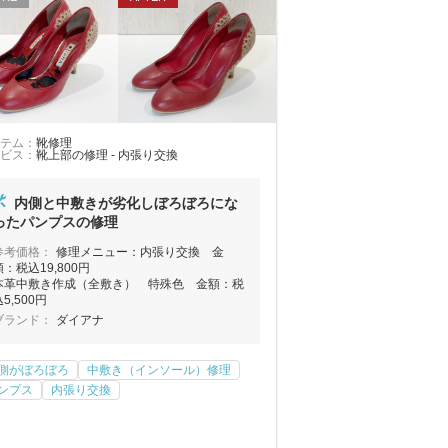
テム：
靴修理
ビス：
靴上部の修理 - 内張り交換
内側と中敷きが劣化しぼろぼろにな
ったパンプスの修理
参考価格：
修理メニュー：内張り交換 金
額：税込19,800円
本革中敷き作成（全敷き） 特殊色 金額：税
5,500円
ブランド：
ダイアナ
側がぼろぼろ
中敷き（インソール）修理
ンプス
内張り交換