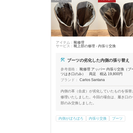
アイテム：
靴修理
サービス：
靴上部の修理 - 内張り交換
ブーツの劣化した内側の張り替え
参考価格：
靴修理 アッパー 内張り交換（ブ
ツはき口のみ） 両足 税込 19,800円
ブランド：
Carlos Santana
内側の革（合皮）が劣化していたものを張替
修理いたしました。今回の場合は、履き口の
部のみ交換しました。
内側がぼろぼろ
内張り交換
ブーツ