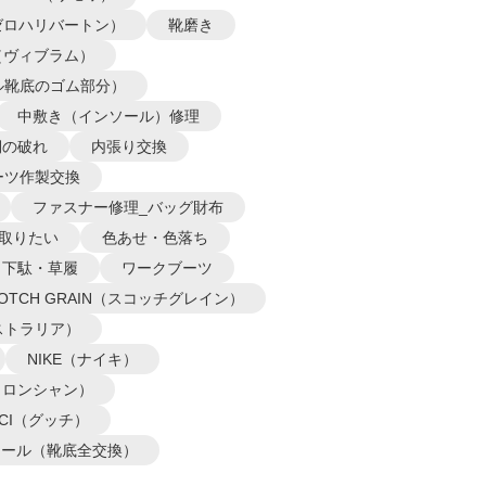
N（ゼロハリバートン）
靴磨き
m（ヴィブラム）
ル靴底のゴム部分）
中敷き（インソール）修理
側の破れ
内張り交換
ーツ作製交換
ファスナー修理_バッグ財布
取りたい
色あせ・色落ち
下駄・草履
ワークブーツ
COTCH GRAIN（スコッチグレイン）
オーストラリア）
NIKE（ナイキ）
P（ロンシャン）
CCI（グッチ）
ソール（靴底全交換）