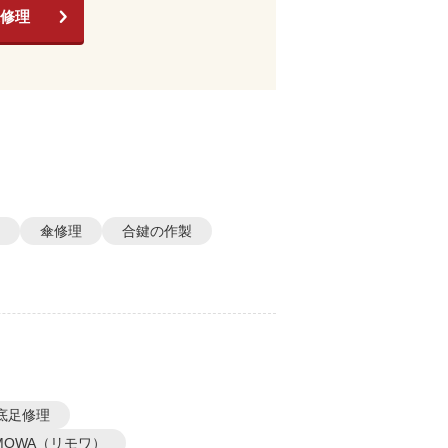
修理
傘修理
合鍵の作製
底足修理
IMOWA（リモワ）