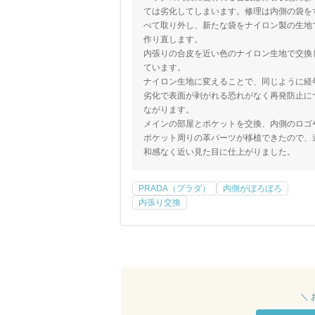
ては劣化してしまいます。修理は内側の袋を
べて取り外し、新たな袋をナイロン製の生地
作り直します。
内張りの合皮を近い色のナイロン生地で交換
ています。
ナイロン生地に変えることで、同じように経
劣化で表面が剥がれる恐れがなく再発防止に
ながります。
メインの部屋とポケットを交換、内側のロゴ
ポケット周りの革パーツが移植できたので、
和感なく近い見た目に仕上がりました。
PRADA（プラダ）
内側がぼろぼろ
内張り交換
＼