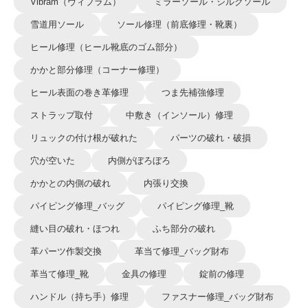
Vibram（ヴィブラム）
ミラーソール・シルクソール
雪道用ソール
ソール修理（前底修理・靴裏）
ヒール修理（ヒール靴底のゴム部分）
かかと部分修理（コーナー修理）
ヒール表面の巻き革修理
つま先補強修理
ストラップ取付
中敷き（インソール）修理
リュックの付け根が破れた
パーツの破れ・破損
穴が空いた
内側がぼろぼろ
かかとの内側の破れ
内張り交換
パイピング修理_バッグ
パイピング修理_靴
縫い目の破れ・ほつれ
ふち部分の破れ
革パーツ作製交換
革当て修理_バッグ財布
革当て修理_靴
金具の修理
錠前の修理
ハンドル（持ち手）修理
ファスナー修理_バッグ財布