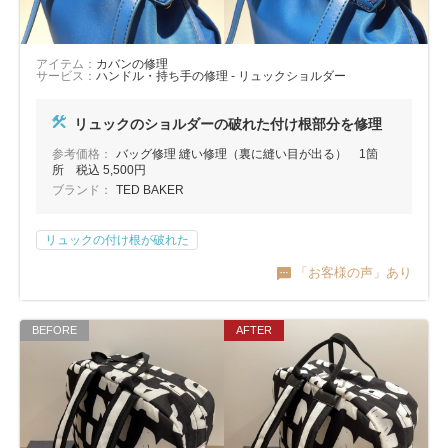
アイテム：
カバンの修理
サービス：
ハンドル・持ち手の修理 - リュックショルダー
リュックのショルダーの破れた付け根部分を修理
参考価格：
バッグ修理 縫い修理（裏に縫い目が出る） 1箇
所 税込 5,500円
ブランド：
TED BAKER
リュックの付け根が破れた
「お客様の声」あり