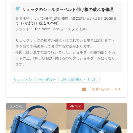
包丁研ぎ
杖先の修理
リュックのショルダーベルト付け根の破れを修理
店舗を探す
参考価格：
カバン修理_縫い修理（裏に縫い目が出る）20cmま
で（2か所分）税込 8,250円
ブランド：
The North Face(ノースフェイス)
オンライン修理見積もりサービス（配送修理）
リュックサックの根本が破れ・ほつれている場合は縫い直す・
よくあるご質問
革を当てて補強をして修理する方法があります。
今回は縫い直す方法で行いました。ショルダーの破損部分をカ
ットの上、押し入れ縫い付けるので少しショルダーが短くなり
お問い合わせ
ます。
採用情報
リュックの付け根が破れた
縫い目の破れ・ほつれ
「お客様の声」あり
CLOSE