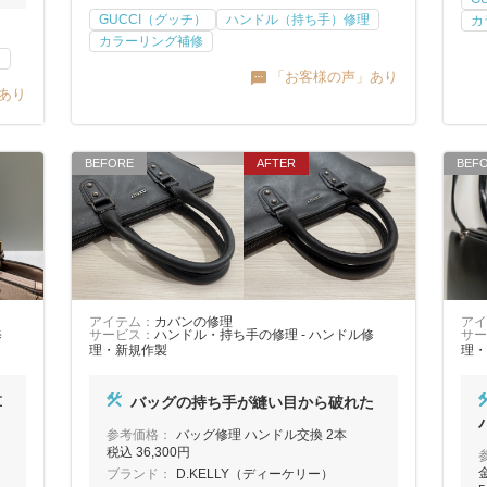
GUCCI（グッチ）
ハンドル（持ち手）修理
カ
カラーリング補修
）
「お客様の声」あり
あり
アイテム：
カバンの修理
アイ
修
サービス：
ハンドル・持ち手の修理 - ハンドル修
サー
理・新規作製
理・
革
バッグの持ち手が縫い目から破れた
参考価格：
バッグ修理 ハンドル交換 2本
税込 36,300円
ブランド：
D.KELLY（ディーケリー）