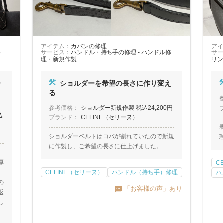
アイテム：
カバンの修理
アイ
修
サービス：
ハンドル・持ち手の修理 - ハンドル修
サー
理・新規作製
リン
ー
ショルダーを希望の長さに作り変え
る
参考価格：
ショルダー新規作製 税込24,200円
込
ブランド：
CELINE（セリーヌ）
）
ショルダーベルトはコバが割れていたので新規
に作製し、ご希望の長さに仕上げました。
厚
C
CELINE（セリーヌ）
ハンドル（持ち手）修理
ハ
の
「お客様の声」あり
返
し