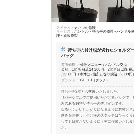
アイテム：
カバンの修理
サービス：
ハンドル・持ち手の修理 - ハンドル
理・新規作製
持ち手の付け根が切れたショルダ
バッグ
参考価格：
修理メニュー：ハンドル交換
金額：1箇所 税込24,200円、2箇所目以降 税
12,100円（本件は2箇所となり税込36,300円
ブランド：
GUCCI（グッチ）
持ち手を2本とも交換いたしました。
リバーシブルでご使用いただけるバッグで、
みのある独特な持ち手のデザインです。
なるべく近い仕上がりになるように芯材と革
厚みを調整し、付け根のステッチはひっくり
しても目立たないように丁寧に作業いたしま
た。