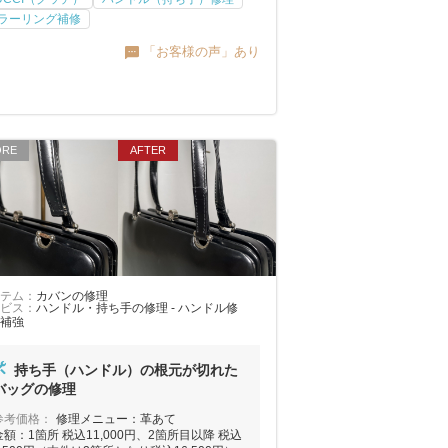
ラーリング補修
「お客様の声」あり
テム：
カバンの修理
ビス：
ハンドル・持ち手の修理 - ハンドル修
補強
持ち手（ハンドル）の根元が切れた
バッグの修理
参考価格：
修理メニュー：革あて
金額：1箇所 税込11,000円、2箇所目以降 税込