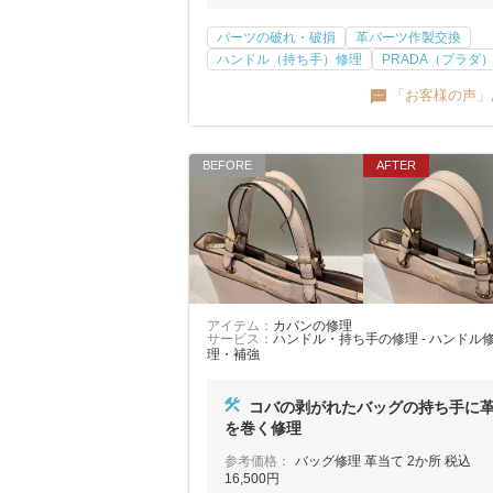
パーツの破れ・破損
革パーツ作製交換
ハンドル（持ち手）修理
PRADA（プラダ
「お客様の声」
アイテム：
カバンの修理
サービス：
ハンドル・持ち手の修理 - ハンドル
理・補強
コバの剥がれたバッグの持ち手に
を巻く修理
参考価格：
バッグ修理 革当て 2か所 税込
16,500円