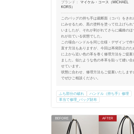
ブランド：
マイケル・コース（MICHAEL
KORS）
このバッグの持ち手は裁断面（コバ）をきれ
にみせるため、黒の塗料を塗って仕上げられ
いましたが、それが剥がれてさらに繊維のほ
れが出ている状態でした。
この場合ハンドルを同じ仕様・デザインで作
直す方法もありますが、今回は再発防止のた
に上から近い色の革を巻く修理方法をご提案
ました。似たような色の本革を貼って縫い合
せています。
状態に合わせ、修理方法もご提案いたします
でぜひご相談ください。
ふち部分の破れ
ハンドル（持ち手）修理
革当て修理_バッグ財布