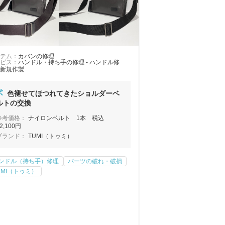
テム：
カバンの修理
ビス：
ハンドル・持ち手の修理 - ハンドル修
新規作製
色褪せてほつれてきたショルダーベ
ルトの交換
参考価格：
ナイロンベルト 1本 税込
2,100円
ブランド：
TUMI（トゥミ）
ンドル（持ち手）修理
パーツの破れ・破損
UMI（トゥミ）