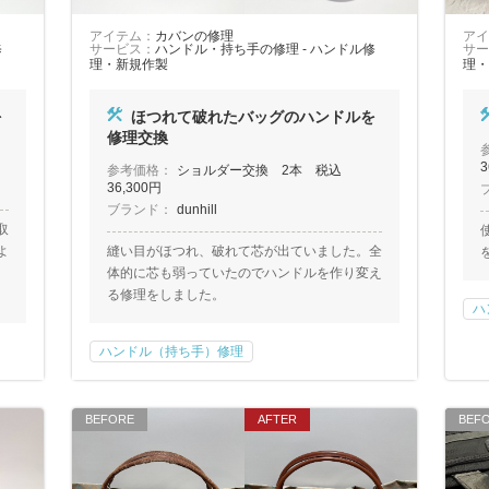
アイテム：
カバンの修理
アイ
修
サービス：
ハンドル・持ち手の修理 - ハンドル修
サー
理・新規作製
理・
を
ほつれて破れたバッグのハンドルを
修理交換
3
参考価格：
ショルダー交換 2本 税込
36,300円
ブランド：
dunhill
取
よ
縫い目がほつれ、破れて芯が出ていました。全
体的に芯も弱っていたのでハンドルを作り変え
る修理をしました。
ハ
ハンドル（持ち手）修理