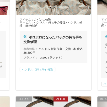
アイテム：
カバンの修理
アイ
修
サービス：
ハンドル・持ち手の修理 - ハンドル修
サー
理・新規作製
理・
る
ボロボロになったバッグの持ち手を
交換修理
1
参考価格：
ハンドル 新規作製・交換 2本 税込
36,300円
ブランド：
russet（ラシット）
だ
ハンドル（持ち手）修理
ハ