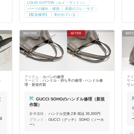
LOUIS VUITTON（ルイ・ヴィトン）
パーツの破れ・破損
表面のスレ・キズ
【配送修理】
剥がれている
アイテム：
カバンの修理
アイ
修
サービス：
ハンドル・持ち手の修理 - ハンドル修
サー
理・新規作製
リン
交
GUCCI SOHOのハンドル修理（新規
作製）
円
参考価格：
ハンドル交換 2本 税込 36,300円
扱
ブランド：
GUCCI（グッチ） SOHO（ソーホ
ー）
G