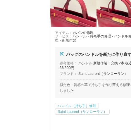
アイテム：
カバンの修理
サービス：
ハンドル・持ち手の修理 - ハンドル
理・新規作製
バッグのハンドルを新たに作り直
参考価格：
ハンドル 新規作製・交換 2本 税
36,300円
ブランド：
Saint Laurent（サンローラン）
似た色・質感の革で持ち手を作り変える修理
しました
ハンドル（持ち手）修理
Saint Laurent（サンローラン）