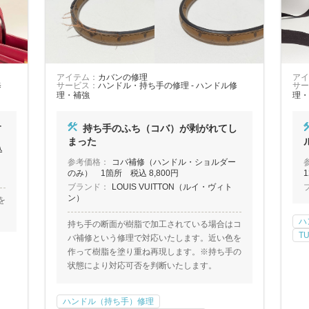
アイテム：
カバンの修理
アイ
修
サービス：
ハンドル・持ち手の修理 - ハンドル修
サー
理・補強
理・
す
持ち手のふち（コバ）が剥がれてし
まった
込
参考価格：
コバ補修（ハンドル・ショルダー
のみ） 1箇所 税込 8,800円
1
ブランド：
LOUIS VUITTON（ルイ・ヴィト
ン）
を
ハ
持ち手の断面が樹脂で加工されている場合はコ
T
バ補修という修理で対応いたします。近い色を
作って樹脂を塗り重ね再現します。※持ち手の
状態により対応可否を判断いたします。
ハンドル（持ち手）修理