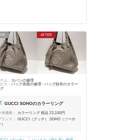
テム：
カバンの修理
ビス：
バッグ表面の修理 - バッグ財布のカラー
グ
GUCCI SOHOのカラーリング
参考価格：
カラーリング 税込 23,100円
ブランド：
GUCCI（グッチ） SOHO（ソーホ
ー）
UCCI（グッチ）
ハンドル（持ち手）修理