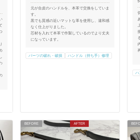
元が合皮のハンドルを、本革で交換をしていま
す。
い
黒でも質感の近いマットな革を使用し、違和感
て
なく仕上がりました。
つ
芯材を入れて本革で作製しているのでより丈夫
になっています。
り
め
パーツの破れ・破損
ハンドル（持ち手）修理
し
わ
ハ
の