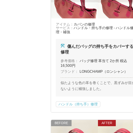
アイテム：
カバンの修理
サービス：
ハンドル・持ち手の修理 - ハンドル
理・補強
傷んだバッグの持ち手をカバーす
修理
参考価格：
バッグ修理 革当て 2か所 税込
16,500円
ブランド：
LONGCHAMP（ロンシャン）
似たような色の革を巻くことで、黒ずみが目
ないように補強しました。
ハンドル（持ち手）修理