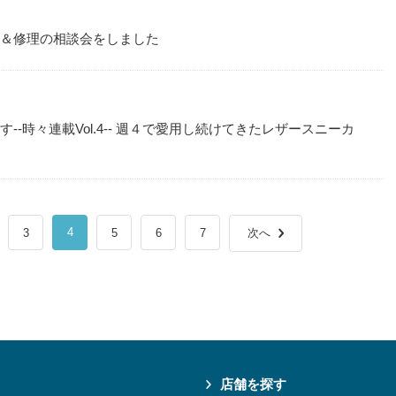
れ＆修理の相談会をしました
--時々連載Vol.4-- 週４で愛用し続けてきたレザースニーカ
4
3
5
6
7
次へ
店舗を探す