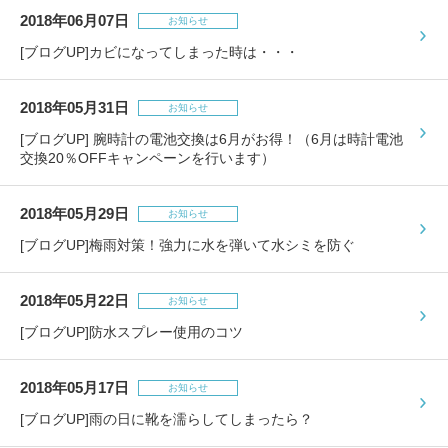
包丁研ぎ
杖先の修理
2018年06月07日
お知らせ
店舗を探す
[ブログUP]カビになってしまった時は・・・
オンライン修理見積もりサービス（配送修理）
2018年05月31日
お知らせ
[ブログUP] 腕時計の電池交換は6月がお得！（6月は時計電池
よくあるご質問
交換20％OFFキャンペーンを行います）
お問い合わせ
2018年05月29日
お知らせ
[ブログUP]梅雨対策！強力に水を弾いて水シミを防ぐ
採用情報
2018年05月22日
お知らせ
[ブログUP]防水スプレー使用のコツ
CLOSE
2018年05月17日
お知らせ
[ブログUP]雨の日に靴を濡らしてしまったら？