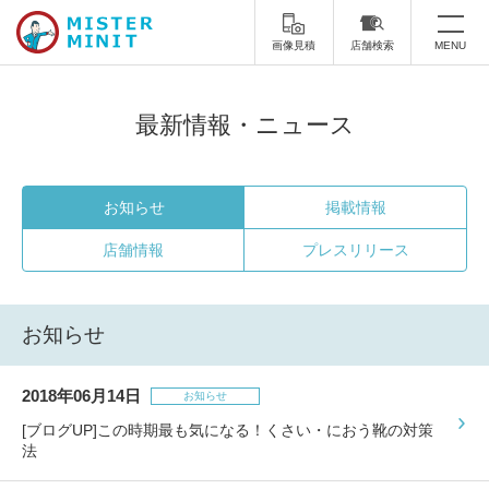
画像見積
店舗検索
MENU
トップ
最新情報・ニュース
ミスターミニットについて
修理サービス・料金
お知らせ
掲載情報
店舗情報
プレスリリース
スーツケース修理
靴修理
スニーカー修理
靴磨き
お知らせ
カバンの修理
時計修理・電池交換
2018年06月14日
傘修理
合鍵の作製
お知らせ
[ブログUP]この時期最も気になる！くさい・におう靴の対策
印鑑・はんこの作製
ダビング
法