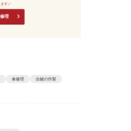
きます／
修理
傘修理
合鍵の作製