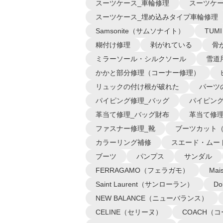
スーツケース_車輪修理
スーツケー
スーツケース_埋め込みタイプ車輪修理
Samsonite（サムソナイト）
TUM
糊付け修理
剥がれている
骨
ミラーソール・シルクソール
雪道
かかと部分修理（コーナー修理）
リュックの付け根が破れた
パーツ
パイピング修理_バッグ
パイピング
革当て修理_バッグ財布
革当て修理
ファスナー修理_靴
ブーツカット
カラーリング補修
スエード・ムー
ブーツ
パンプス
サンダル
FERRAGAMO（フェラガモ）
Ma
Saint Laurent（サンローラン）
D
NEW BALANCE（ニューバランス）
CELINE（セリーヌ）
COACH（