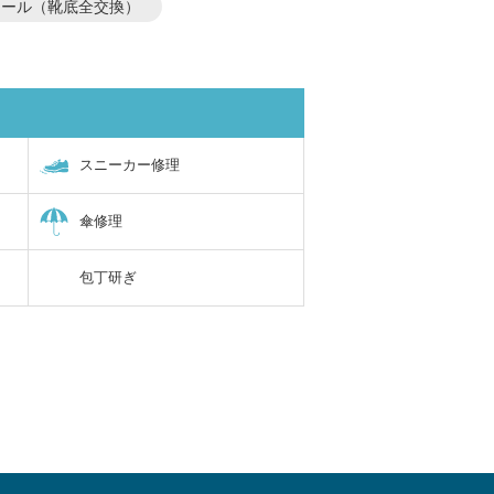
ソール（靴底全交換）
スニーカー修理
傘修理
包丁研ぎ