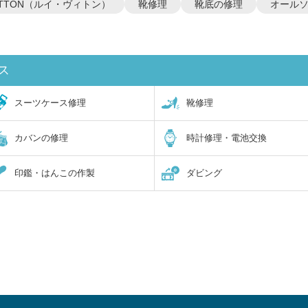
VUITTON（ルイ・ヴィトン）
靴修理
靴底の修理
オール
ス
スーツケース修理
靴修理
カバンの修理
時計修理・電池交換
印鑑・はんこの作製
ダビング