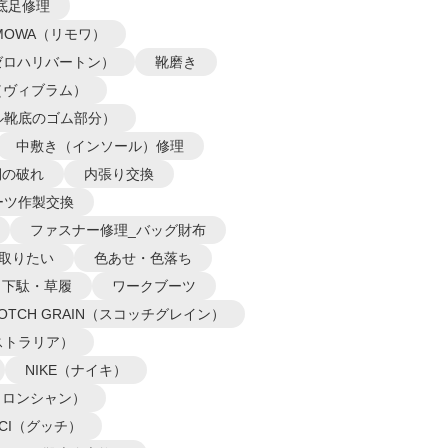
底足修理
IMOWA（リモワ）
N（ゼロハリバートン）
靴磨き
m（ヴィブラム）
ル靴底のゴム部分）
中敷き（インソール）修理
側の破れ
内張り交換
ーツ作製交換
ファスナー修理_バッグ財布
取りたい
色あせ・色落ち
下駄・草履
ワークブーツ
COTCH GRAIN（スコッチグレイン）
オーストラリア）
NIKE（ナイキ）
P（ロンシャン）
CCI（グッチ）