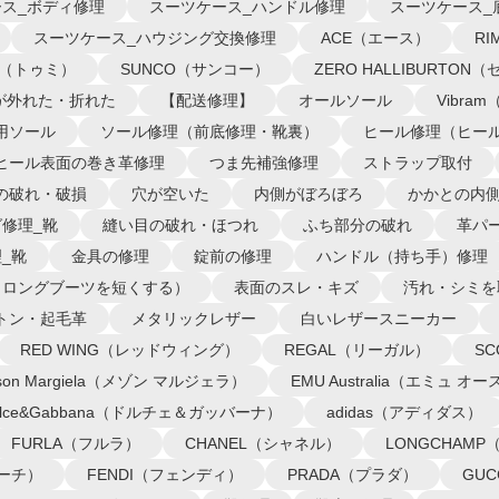
ス_ボディ修理
スーツケース_ハンドル修理
スーツケース_
スーツケース_ハウジング交換修理
ACE（エース）
R
I（トゥミ）
SUNCO（サンコー）
ZERO HALLIBURTO
が外れた・折れた
【配送修理】
オールソール
Vibra
用ソール
ソール修理（前底修理・靴裏）
ヒール修理（ヒー
ヒール表面の巻き革修理
つま先補強修理
ストラップ取付
の破れ・破損
穴が空いた
内側がぼろぼろ
かかとの内
修理_靴
縫い目の破れ・ほつれ
ふち部分の破れ
革パ
_靴
金具の修理
錠前の修理
ハンドル（持ち手）修理
（ロングブーツを短くする）
表面のスレ・キズ
汚れ・シミを
トン・起毛革
メタリックレザー
白いレザースニーカー
RED WING（レッドウィング）
REGAL（リーガル）
S
ison Margiela（メゾン マルジェラ）
EMU Australia（エミュ 
olce&Gabbana（ドルチェ＆ガッバーナ）
adidas（アディダス）
FURLA（フルラ）
CHANEL（シャネル）
LONGCHAM
コーチ）
FENDI（フェンディ）
PRADA（プラダ）
GU