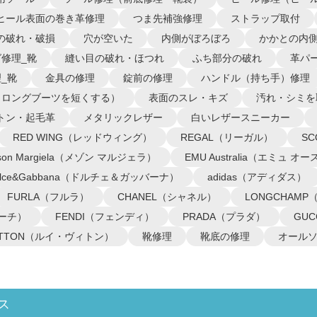
ヒール表面の巻き革修理
つま先補強修理
ストラップ取付
の破れ・破損
穴が空いた
内側がぼろぼろ
かかとの内
修理_靴
縫い目の破れ・ほつれ
ふち部分の破れ
革パ
_靴
金具の修理
錠前の修理
ハンドル（持ち手）修理
（ロングブーツを短くする）
表面のスレ・キズ
汚れ・シミを
トン・起毛革
メタリックレザー
白いレザースニーカー
RED WING（レッドウィング）
REGAL（リーガル）
S
ison Margiela（メゾン マルジェラ）
EMU Australia（エミュ 
olce&Gabbana（ドルチェ＆ガッバーナ）
adidas（アディダス）
FURLA（フルラ）
CHANEL（シャネル）
LONGCHAM
コーチ）
FENDI（フェンディ）
PRADA（プラダ）
GU
VUITTON（ルイ・ヴィトン）
靴修理
靴底の修理
オール
ス