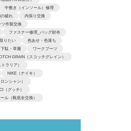
中敷き（インソール）修理
側の破れ
内張り交換
ーツ作製交換
ファスナー修理_バッグ財布
取りたい
色あせ・色落ち
下駄・草履
ワークブーツ
COTCH GRAIN（スコッチグレイン）
オーストラリア）
NIKE（ナイキ）
P（ロンシャン）
CCI（グッチ）
ソール（靴底全交換）