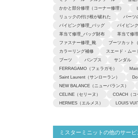
かかと部分修理（コーナー修理）
リュックの付け根が破れた
パーツ
パイピング修理_バッグ
パイピング
革当て修理_バッグ財布
革当て修理
ファスナー修理_靴
ブーツカット
カラーリング補修
スエード・ムー
ブーツ
パンプス
サンダル
FERRAGAMO（フェラガモ）
Ma
Saint Laurent（サンローラン）
D
NEW BALANCE（ニューバランス）
CELINE（セリーヌ）
COACH（
HERMES（エルメス）
LOUIS 
ミスターミニットの他のサービ