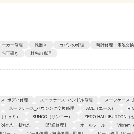
ニーカー修理
靴磨き
カバンの修理
時計修理・電池交換
包丁研ぎ
杖先の修理
ス_ボディ修理
スーツケース_ハンドル修理
スーツケース_
スーツケース_ハウジング交換修理
ACE（エース）
R
I（トゥミ）
SUNCO（サンコー）
ZERO HALLIBURTO
が外れた・折れた
【配送修理】
オールソール
Vibra
用ソール
ソール修理（前底修理・靴裏）
ヒール修理（ヒー