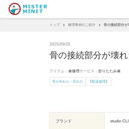
トップ
修理事例のご紹介
骨の接続部分が
2025/09/25
骨の接続部分が壊れ
アイテム：
傘修理
サービス：
折りたたみ傘
骨が外れた・折れた
【配送修理】
ブランド
studio CL