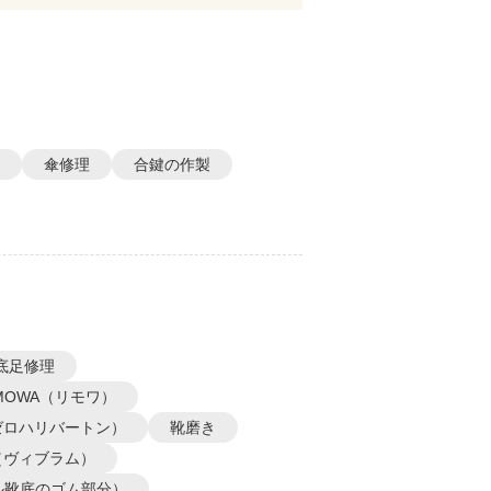
傘修理
合鍵の作製
底足修理
IMOWA（リモワ）
N（ゼロハリバートン）
靴磨き
m（ヴィブラム）
ル靴底のゴム部分）