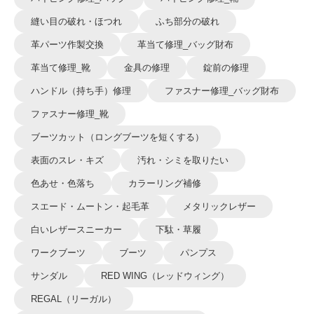
縫い目の破れ・ほつれ
ふち部分の破れ
革パーツ作製交換
革当て修理_バッグ財布
革当て修理_靴
金具の修理
錠前の修理
ハンドル（持ち手）修理
ファスナー修理_バッグ財布
ファスナー修理_靴
ブーツカット（ロングブーツを短くする）
表面のスレ・キズ
汚れ・シミを取りたい
色あせ・色落ち
カラーリング補修
スエード・ムートン・起毛革
メタリックレザー
白いレザースニーカー
下駄・草履
ワークブーツ
ブーツ
パンプス
サンダル
RED WING（レッドウィング）
REGAL（リーガル）