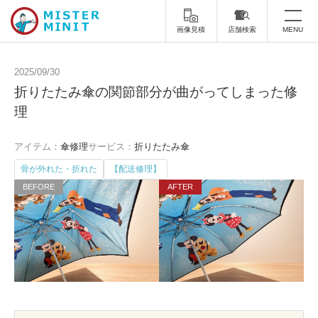
画像見積
店舗検索
MENU
トップ
2025/09/30
折りたたみ傘の関節部分が曲がってしまった修
ミスターミニットについて
理
修理サービス・料金
アイテム：
傘修理
サービス：
折りたたみ傘
スーツケース修理
靴修理
骨が外れた・折れた
【配送修理】
スニーカー修理
靴磨き
カバンの修理
時計修理・電池交換
傘修理
合鍵の作製
印鑑・はんこの作製
ダビング