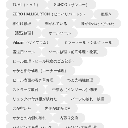
TUMI（トゥミ）
SUNCO（サンコー）
ZERO HALLIBURTON（ゼロハリバートン）
靴磨き
糊付け修理
剥がれている
骨が外れた・折れた
【配送修理】
オールソール
Vibram（ヴィブラム）
ミラーソール・シルクソール
雪道用ソール
ソール修理（前底修理・靴裏）
ヒール修理（ヒール靴底のゴム部分）
かかと部分修理（コーナー修理）
ヒール表面の巻き革修理
つま先補強修理
ストラップ取付
中敷き（インソール）修理
リュックの付け根が破れた
パーツの破れ・破損
穴が空いた
内側がぼろぼろ
かかとの内側の破れ
内張り交換
パイピング修理_バッグ
パイピング修理_靴