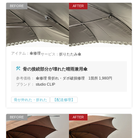
アイテム：
傘修理
サービス：
折りたたみ傘
骨の接続部分が壊れた晴雨兼用傘
参考価格：
傘修理 骨折れ・ダボ破損修理 1箇所 1,980円
ブランド：
studio CLIP
骨が外れた・折れた
【配送修理】