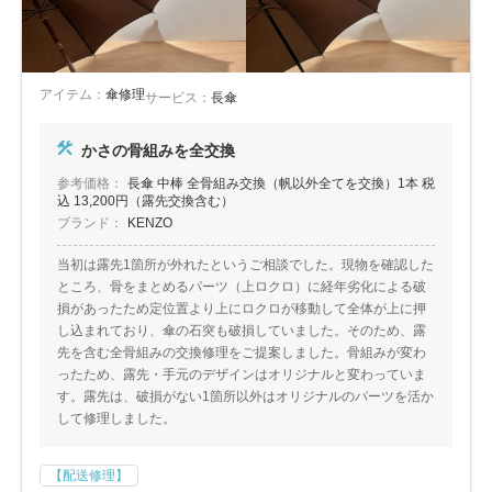
アイテム：
傘修理
サービス：
長傘
かさの骨組みを全交換
参考価格：
長傘 中棒 全骨組み交換（帆以外全てを交換）1本 税
込 13,200円（露先交換含む）
ブランド：
KENZO
当初は露先1箇所が外れたというご相談でした。現物を確認した
ところ、骨をまとめるパーツ（上ロクロ）に経年劣化による破
損があったため定位置より上にロクロが移動して全体が上に押
し込まれており、傘の石突も破損していました。そのため、露
先を含む全骨組みの交換修理をご提案しました。骨組みが変わ
ったため、露先・手元のデザインはオリジナルと変わっていま
す。露先は、破損がない1箇所以外はオリジナルのパーツを活か
して修理しました。
【配送修理】