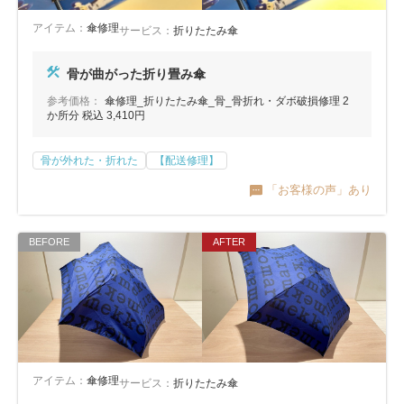
アイテム：
傘修理
サービス：
折りたたみ傘
骨が曲がった折り畳み傘
参考価格：
傘修理_折りたたみ傘_骨_骨折れ・ダボ破損修理 2
か所分 税込 3,410円
骨が外れた・折れた
【配送修理】
「お客様の声」あり
アイテム：
傘修理
サービス：
折りたたみ傘