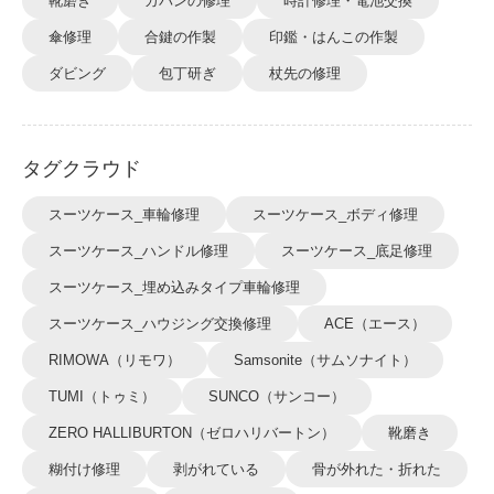
靴磨き
カバンの修理
時計修理・電池交換
傘修理
合鍵の作製
印鑑・はんこの作製
ダビング
包丁研ぎ
杖先の修理
タグクラウド
スーツケース_車輪修理
スーツケース_ボディ修理
スーツケース_ハンドル修理
スーツケース_底足修理
スーツケース_埋め込みタイプ車輪修理
スーツケース_ハウジング交換修理
ACE（エース）
RIMOWA（リモワ）
Samsonite（サムソナイト）
TUMI（トゥミ）
SUNCO（サンコー）
ZERO HALLIBURTON（ゼロハリバートン）
靴磨き
糊付け修理
剥がれている
骨が外れた・折れた