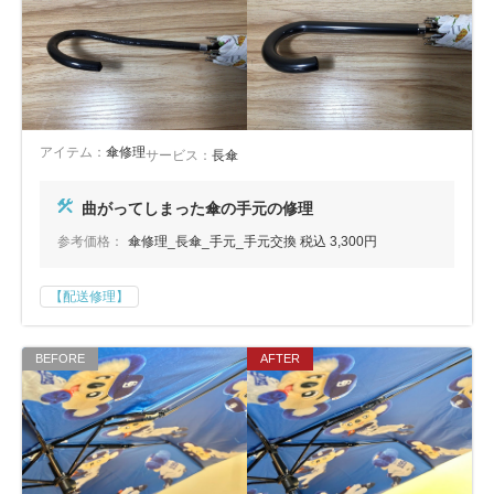
アイテム：
傘修理
サービス：
長傘
曲がってしまった傘の手元の修理
参考価格：
傘修理_長傘_手元_手元交換 税込 3,300円
【配送修理】