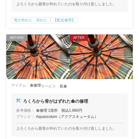
上ろくろから親骨が外れていたのを取り付け直ししました。
骨が外れた・折れた
【配送修理】
アイテム：
傘修理
サービス：
長傘
ろくろから骨がはずれた傘の修理
参考価格：
傘修理 1箇所 税込1,980円
ブランド：
Aquascutum（アクアスキュータム）
上ろくろから親骨が外れていたのを取り付け直ししました。