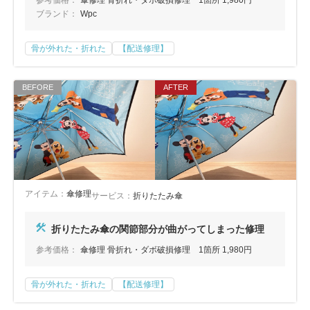
参考価格：
傘修理 骨折れ・ダボ破損修理 1箇所 1,980円
ブランド：
Wpc
骨が外れた・折れた
【配送修理】
アイテム：
傘修理
サービス：
折りたたみ傘
折りたたみ傘の関節部分が曲がってしまった修理
参考価格：
傘修理 骨折れ・ダボ破損修理 1箇所 1,980円
骨が外れた・折れた
【配送修理】