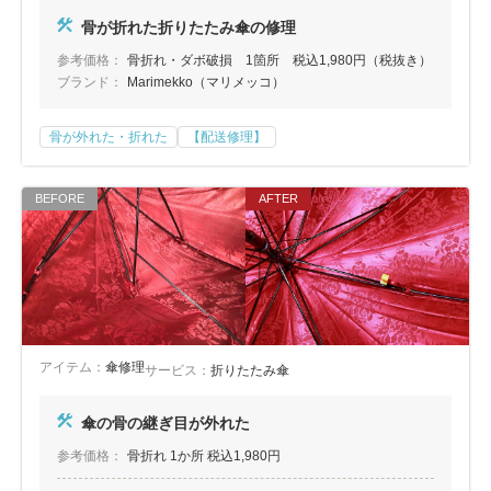
骨が折れた折りたたみ傘の修理
参考価格：
骨折れ・ダボ破損 1箇所 税込1,980円（税抜き）
ブランド：
Marimekko（マリメッコ）
骨が外れた・折れた
【配送修理】
アイテム：
傘修理
サービス：
折りたたみ傘
傘の骨の継ぎ目が外れた
参考価格：
骨折れ 1か所 税込1,980円