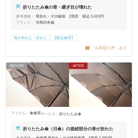
包丁研ぎ
杖先の修理
折りたたみ傘の骨・継ぎ目が壊れた
店舗を探す
参考価格：
骨折れ・ダボ破損 2箇所 税込 3,410円
ブランド：
河馬印本舗
オンライン修理見積もりサービス（配送修理）
骨が外れた・折れた
【配送修理】
よくあるご質問
「お客様の声」あり
お問い合わせ
採用情報
CLOSE
アイテム：
傘修理
サービス：
折りたたみ傘
折りたたみ傘（日傘）の接続部分の骨が折れた