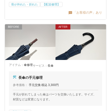
骨が外れた・折れた
【配送修理】
「お客様の声」あり
アイテム：
傘修理
サービス：
長傘
長傘の手元修理
参考価格：
手元交換 税込 3,300円
手元が折れてしまった傘はパーツを交換いたします。サイズ、
材質などは変更になります。