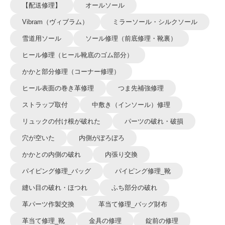
【配送修理】
オールソール
Vibram（ヴィブラム）
ミラーソール・シルクソール
雪道用ソール
ソール修理（前底修理・靴裏）
ヒール修理（ヒール靴底のゴム部分）
かかと部分修理（コーナー修理）
ヒール表面の巻き革修理
つま先補強修理
ストラップ取付
中敷き（インソール）修理
リュックの付け根が破れた
パーツの破れ・破損
穴が空いた
内側がぼろぼろ
かかとの内側の破れ
内張り交換
パイピング修理_バッグ
パイピング修理_靴
縫い目の破れ・ほつれ
ふち部分の破れ
革パーツ作製交換
革当て修理_バッグ財布
革当て修理_靴
金具の修理
錠前の修理