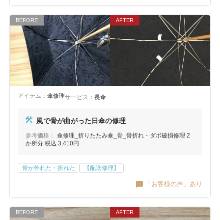
アイテム：
傘修理
サービス：
長傘
風で骨が曲がった日傘の修理
参考価格：
傘修理_折りたたみ傘_骨_骨折れ・ダボ破損修理 2
か所分 税込 3,410円
骨が外れた・折れた
【配送修理】
「お客様の声」あり