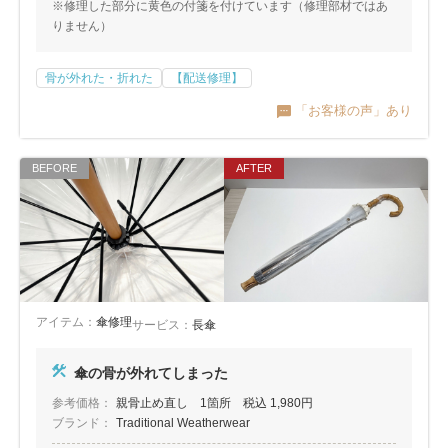
※修理した部分に黄色の付箋を付けています（修理部材ではあ
りません）
骨が外れた・折れた
【配送修理】
「お客様の声」あり
アイテム：
傘修理
サービス：
長傘
傘の骨が外れてしまった
参考価格：
親骨止め直し 1箇所 税込 1,980円
ブランド：
Traditional Weatherwear