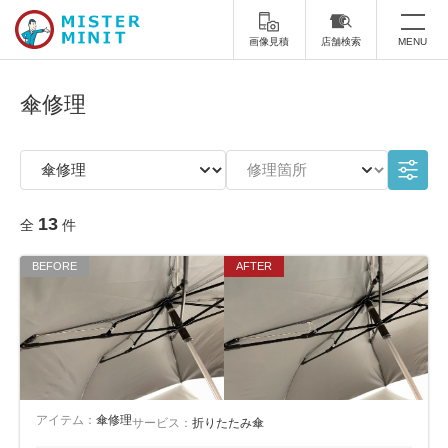
画像見積
店舗検索
MENU
トップ
傘修理
ミスターミニットについて
修理サービス・料金
13
全
件
スーツケース修理
靴修理
スニーカー修理
靴磨き
カバンの修理
時計修理・電池交換
傘修理
合鍵の作製
印鑑・はんこの作製
ダビング
アイテム：
傘修理
サービス：
折りたたみ傘