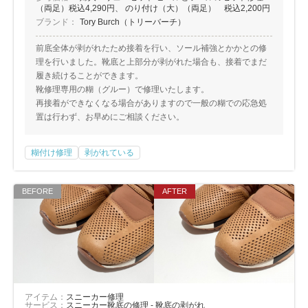
（両足）税込4,290円、 のり付け（大）（両足） 税込2,200円
ブランド：
Tory Burch（トリーバーチ）
前底全体が剥がれたため接着を行い、ソール補強とかかとの修
理を行いました。靴底と上部分が剥がれた場合も、接着でまだ
履き続けることができます。
靴修理専用の糊（グルー）で修理いたします。
再接着ができなくなる場合がありますので一般の糊での応急処
置は行わず、お早めにご相談ください。
糊付け修理
剥がれている
アイテム：
スニーカー修理
サービス：
スニーカー靴底の修理 - 靴底の剥がれ