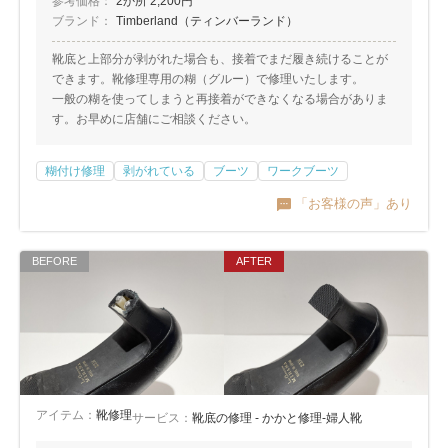
参考価格：
2か所 2,200円
ブランド：
Timberland（ティンバーランド）
靴底と上部分が剥がれた場合も、接着でまだ履き続けることが
できます。靴修理専用の糊（グルー）で修理いたします。
一般の糊を使ってしまうと再接着ができなくなる場合がありま
す。お早めに店舗にご相談ください。
糊付け修理
剥がれている
ブーツ
ワークブーツ
「お客様の声」あり
アイテム：
靴修理
サービス：
靴底の修理 - かかと修理-婦人靴