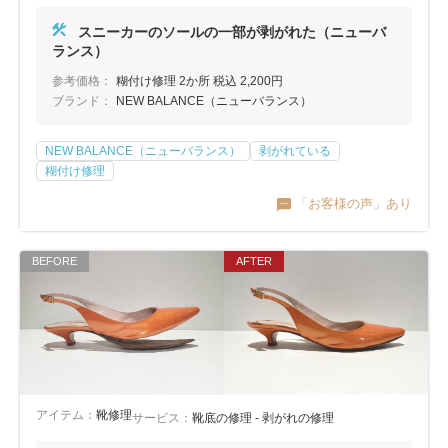
包丁研ぎ
杖先の修理
スニーカーのソールの一部が剥がれた（ニューバ
店舗を探す
ランス）
参考価格：
糊付け修理 2か所 税込 2,200円
オンライン修理見積もりサービス（配送修理）
ブランド：
NEW BALANCE（ニューバランス）
よくあるご質問
NEW BALANCE（ニューバランス）
剥がれている
糊付け修理
お問い合わせ
「お客様の声」あり
採用情報
CLOSE
アイテム：
靴修理
サービス：
靴底の修理 - 剥がれの修理