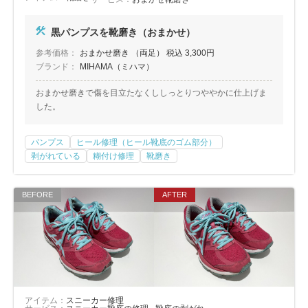
黒パンプスを靴磨き（おまかせ）
参考価格：
おまかせ磨き （両足） 税込 3,300円
ブランド：
MIHAMA（ミハマ）
おまかせ磨きで傷を目立たなくししっとりつややかに仕上げま
した。
パンプス
ヒール修理（ヒール靴底のゴム部分）
剥がれている
糊付け修理
靴磨き
アイテム：
スニーカー修理