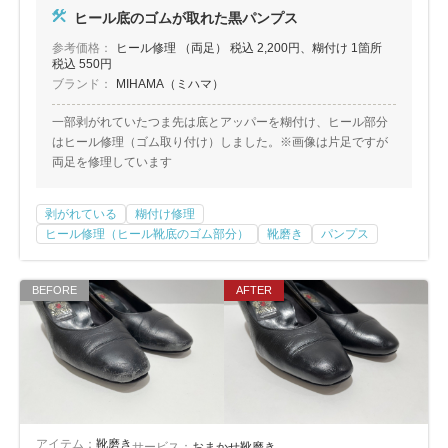
ヒール底のゴムが取れた黒パンプス
参考価格：
ヒール修理 （両足） 税込 2,200円、糊付け 1箇所
税込 550円
ブランド：
MIHAMA（ミハマ）
一部剥がれていたつま先は底とアッパーを糊付け、ヒール部分
はヒール修理（ゴム取り付け）しました。※画像は片足ですが
両足を修理しています
剥がれている
糊付け修理
ヒール修理（ヒール靴底のゴム部分）
靴磨き
パンプス
アイテム：
靴磨き
サービス：
おまかせ靴磨き