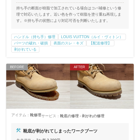
持ち手の断面が樹脂で加工されている場合はコバ補修という修
理で対応いたします。近い色を作って樹脂を塗り重ね再現しま
す。※持ち手の状態により対応可否を判断いたします。
ハンドル（持ち手）修理
LOUIS VUITTON（ルイ・ヴィトン）
パーツの破れ・破損
表面のスレ・キズ
【配送修理】
剥がれている
アイテム：
靴修理
サービス：
靴底の修理 - 剥がれの修理
靴底が剥がれてしまったワークブーツ