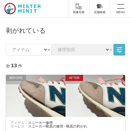
画像見積
店舗検索
MENU
トップ
剥がれている
ミスターミニットについて
修理サービス・料金
13
全
件
スーツケース修理
靴修理
スニーカー修理
靴磨き
カバンの修理
時計修理・電池交換
傘修理
合鍵の作製
印鑑・はんこの作製
ダビング
アイテム：
スニーカー修理
サービス：
スニーカー靴底の修理 - 靴底の剥がれ