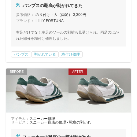
パンプスの靴底が剥がれてきた
参考価格：
のり付け・大（両足） 3,300円
ブランド：
LILLY FORTUNA
右足だけでなく左足のソールの剥離も見受けられ、両足のはが
れた部分を糊付け修理しました。
パンプス
剥がれている
糊付け修理
アイテム：
スニーカー修理
サービス：
スニーカー靴底の修理 - 靴底の剥がれ