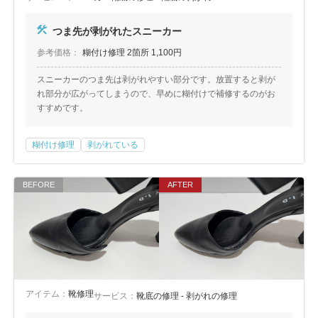
つま先が剥がれたスニーカー
参考価格：
糊付け修理 2箇所 1,100円
スニーカーのつま先は剥がれやすい部分です。放置すると剥が
れ部分が広がってしまうので、早めに糊付けで補修するのがお
すすめです。
糊付け修理
剥がれている
アイテム：
靴修理
サービス：
靴底の修理 - 剥がれの修理