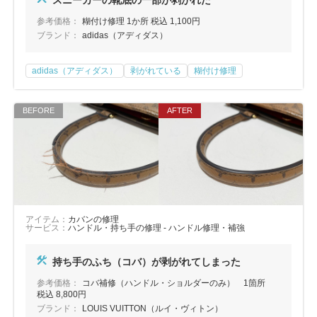
スニーカーの靴底の一部が剥がれた
参考価格：
糊付け修理 1か所 税込 1,100円
ブランド：
adidas（アディダス）
adidas（アディダス）
剥がれている
糊付け修理
アイテム：
カバンの修理
サービス：
ハンドル・持ち手の修理 - ハンドル修理・補強
持ち手のふち（コバ）が剥がれてしまった
参考価格：
コバ補修（ハンドル・ショルダーのみ） 1箇所
税込 8,800円
ブランド：
LOUIS VUITTON（ルイ・ヴィトン）