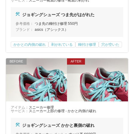
サービス：
スニーカー靴底の修理 - 靴底の剥がれ
ジョギングシューズ つま先がはがれた
参考価格：
つま先の糊付け修理 550円
ブランド：
asics（アシックス）
かかとの内側の破れ
剥がれている
糊付け修理
穴が空いた
アイテム：
スニーカー修理
サービス：
スニーカー上部の修理 - かかと内側の破れ
ジョギングシューズ かかと裏側の破れ