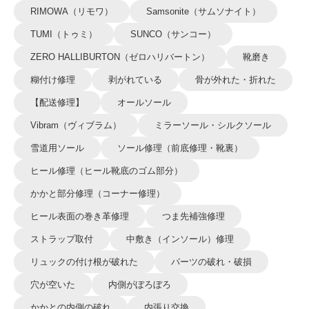
RIMOWA（リモワ）
Samsonite（サムソナイト）
TUMI（トゥミ）
SUNCO（サンコー）
ZERO HALLIBURTON（ゼロハリバートン）
靴磨き
糊付け修理
剥がれている
骨が外れた・折れた
【配送修理】
オールソール
Vibram（ヴィブラム）
ミラーソール・シルクソール
雪道用ソール
ソール修理（前底修理・靴裏）
ヒール修理（ヒール靴底のゴム部分）
かかと部分修理（コーナー修理）
ヒール表面の巻き革修理
つま先補強修理
ストラップ取付
中敷き（インソール）修理
リュックの付け根が破れた
パーツの破れ・破損
穴が空いた
内側がぼろぼろ
かかとの内側の破れ
内張り交換