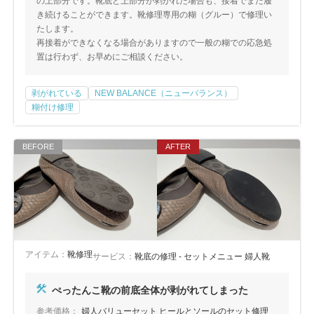
の上部分です。靴底と上部分が剥がれた場合も、接着でまだ履
き続けることができます。靴修理専用の糊（グルー）で修理い
たします。
再接着ができなくなる場合がありますので一般の糊での応急処
置は行わず、お早めにご相談ください。
剥がれている
NEW BALANCE（ニューバランス）
糊付け修理
アイテム：
靴修理
サービス：
靴底の修理 - セットメニュー 婦人靴
ぺったんこ靴の前底全体が剥がれてしまった
参考価格：
婦人バリューセット ヒールとソールのセット修理