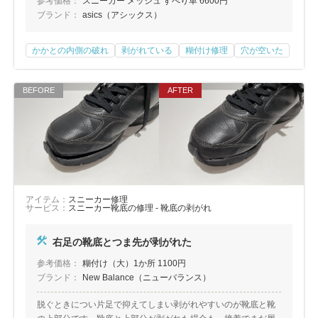
参考価格：
スニーカー メッシュ すべり革 6600円
ブランド：
asics（アシックス）
かかとの内側の破れ
剥がれている
糊付け修理
穴が空いた
アイテム：
スニーカー修理
サービス：
スニーカー靴底の修理 - 靴底の剥がれ
右足の靴底とつま先が剥がれた
参考価格：
糊付け（大）1か所 1100円
ブランド：
New Balance（ニューバランス）
脱ぐときについ片足で抑えてしまい剥がれやすいのが靴底と靴