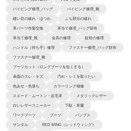
パイピング修理_バッグ
パイピング修理_靴
縫い目の破れ・ほつれ
ふち部分の破れ
革パーツ作製交換
革当て修理_バッグ財布
革当て修理_靴
金具の修理
錠前の修理
ハンドル（持ち手）修理
ファスナー修理_バッグ財布
ファスナー修理_靴
ブーツカット（ロングブーツを短くする）
表面のスレ・キズ
汚れ・シミを取りたい
色あせ・色落ち
カラーリング補修
スエード・ムートン・起毛革
メタリックレザー
白いレザースニーカー
下駄・草履
ワークブーツ
ブーツ
パンプス
サンダル
RED WING（レッドウィング）