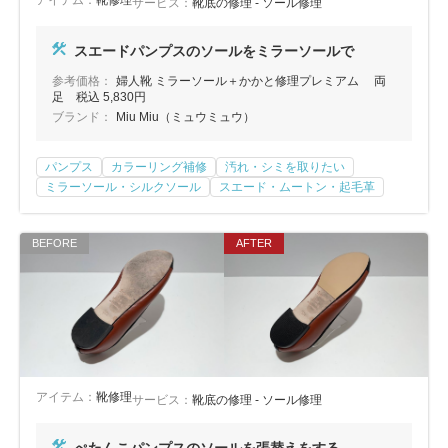
アイテム：
靴修理
サービス：
靴底の修理 - ソール修理
スエードパンプスのソールをミラーソールで
参考価格：
婦人靴 ミラーソール＋かかと修理プレミアム 両
足 税込 5,830円
ブランド：
Miu Miu（ミュウミュウ）
パンプス
カラーリング補修
汚れ・シミを取りたい
ミラーソール・シルクソール
スエード・ムートン・起毛革
アイテム：
靴修理
サービス：
靴底の修理 - ソール修理