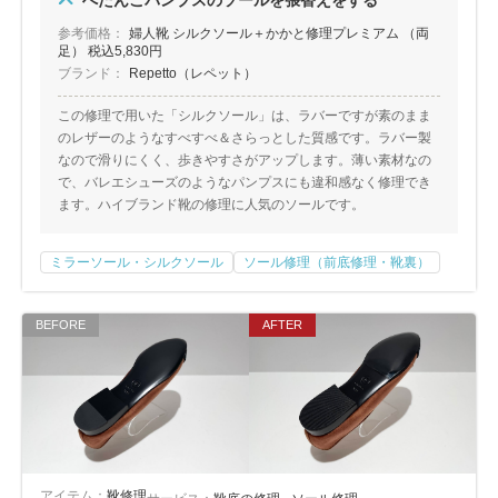
ぺたんこパンプスのソールを張替えをする
参考価格：
婦人靴 シルクソール＋かかと修理プレミアム （両
足） 税込5,830円
ブランド：
Repetto（レペット）
この修理で用いた「シルクソール」は、ラバーですが素のまま
のレザーのようなすべすべ＆さらっとした質感です。ラバー製
なので滑りにくく、歩きやすさがアップします。薄い素材なの
で、バレエシューズのようなパンプスにも違和感なく修理でき
ます。ハイブランド靴の修理に人気のソールです。
ミラーソール・シルクソール
ソール修理（前底修理・靴裏）
アイテム：
靴修理