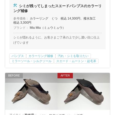
包丁研ぎ
杖先の修理
シミが残ってしまったスエードパンプスのカラーリ
ング補修
店舗を探す
参考価格：
カラーリング くつ 税込 14,300円、撥水加工
税込 3,300円
オンライン修理見積もりサービス（配送修理）
ブランド：
Miu Miu（ミュウミュウ）
シミが隠れるように、お客さまご了承の上で少し濃い目に仕上
よくあるご質問
げています
お問い合わせ
パンプス
カラーリング補修
汚れ・シミを取りたい
ミラーソール・シルクソール
スエード・ムートン・起毛革
採用情報
CLOSE