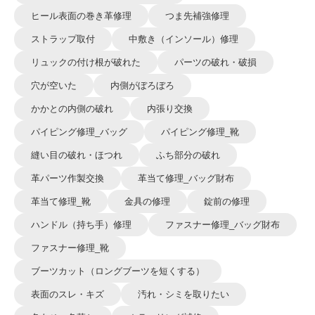
ヒール表面の巻き革修理
つま先補強修理
ストラップ取付
中敷き（インソール）修理
リュックの付け根が破れた
パーツの破れ・破損
穴が空いた
内側がぼろぼろ
かかとの内側の破れ
内張り交換
パイピング修理_バッグ
パイピング修理_靴
縫い目の破れ・ほつれ
ふち部分の破れ
革パーツ作製交換
革当て修理_バッグ財布
革当て修理_靴
金具の修理
錠前の修理
ハンドル（持ち手）修理
ファスナー修理_バッグ財布
ファスナー修理_靴
ブーツカット（ロングブーツを短くする）
表面のスレ・キズ
汚れ・シミを取りたい