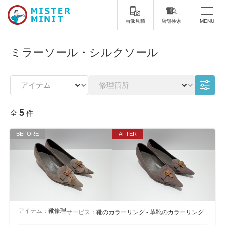
画像見積
店舗検索
MENU
トップ
ミラーソール・シルクソール
ミスターミニットについて
修理サービス・料金
5
全
件
スーツケース修理
靴修理
スニーカー修理
靴磨き
カバンの修理
時計修理・電池交換
傘修理
合鍵の作製
印鑑・はんこの作製
ダビング
アイテム：
靴修理
サービス：
靴のカラーリング - 革靴のカラーリング