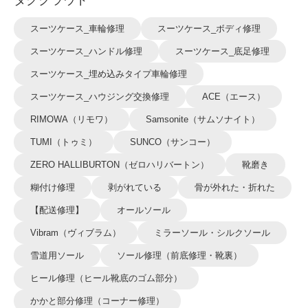
タグクラウド
スーツケース_車輪修理
スーツケース_ボディ修理
スーツケース_ハンドル修理
スーツケース_底足修理
スーツケース_埋め込みタイプ車輪修理
スーツケース_ハウジング交換修理
ACE（エース）
RIMOWA（リモワ）
Samsonite（サムソナイト）
TUMI（トゥミ）
SUNCO（サンコー）
ZERO HALLIBURTON（ゼロハリバートン）
靴磨き
糊付け修理
剥がれている
骨が外れた・折れた
【配送修理】
オールソール
Vibram（ヴィブラム）
ミラーソール・シルクソール
雪道用ソール
ソール修理（前底修理・靴裏）
ヒール修理（ヒール靴底のゴム部分）
かかと部分修理（コーナー修理）