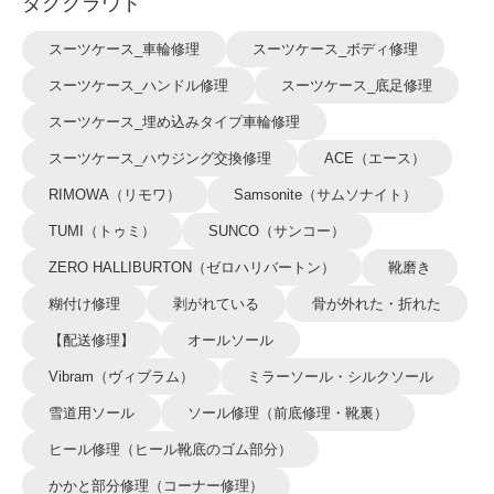
タグクラウド
スーツケース_車輪修理
スーツケース_ボディ修理
スーツケース_ハンドル修理
スーツケース_底足修理
スーツケース_埋め込みタイプ車輪修理
スーツケース_ハウジング交換修理
ACE（エース）
RIMOWA（リモワ）
Samsonite（サムソナイト）
TUMI（トゥミ）
SUNCO（サンコー）
ZERO HALLIBURTON（ゼロハリバートン）
靴磨き
糊付け修理
剥がれている
骨が外れた・折れた
【配送修理】
オールソール
Vibram（ヴィブラム）
ミラーソール・シルクソール
雪道用ソール
ソール修理（前底修理・靴裏）
ヒール修理（ヒール靴底のゴム部分）
かかと部分修理（コーナー修理）