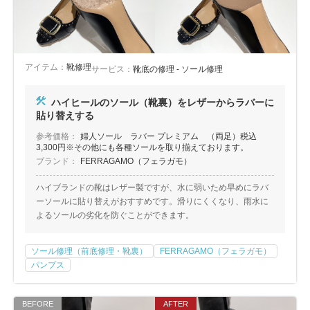
アイテム：
靴修理
サービス：
靴底の修理 - ソール修理
ハイヒールのソール（靴裏）をレザーからラバーに
貼り替えする
参考価格：
婦人ソール ラバー プレミアム （両足）税込
3,300円※その他にも各種ソールを取り揃えております。
ブランド：
FERRAGAMO（フェラガモ）
ハイブランドの靴はレザー製ですが、水に弱いため早めにラバ
ーソールに貼り替えがおすすめです。滑りにくくなり、雨水に
よるソールの劣化を防ぐことができます。
ソール修理（前底修理・靴裏）
FERRAGAMO（フェラガモ）
パンプス