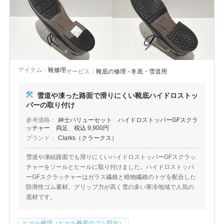
アイテム：
靴修理
サービス：
靴底の修理 - 冬底・雪道用
雪道や凍った路面で滑りにくい靴底ハイドロストッ
パーの取り付け
参考価格：
紳士バリューセット ハイドロストッパーGFスクラ
ッチャー 両足 税込 9,900円
ブランド：
Clarks（クラークス）
雪道や凍結路面でも滑りにくいハイドロストッパーGFスクラッ
チャーをソールとヒールに取り付けました。ハイドロストッパ
ーGFスクラッチャーはガラス繊維と植物繊維のトゲを配合した
防滑性ゴム素材。グリップ力が高く雪の多い寒冷地域で人気の
底材です。
ヒール修理（ヒール靴底のゴム部分）