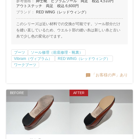
参考価格：
紳士靴 ビブラムソール 両足 税込 4,510円
アウトステッチ 両足 税込 6,600円
ブランド：
RED WING（レッドウィング）
このシリーズは近い材料での交換が可能です。ソール部分だけ
を縫い直しているため、ウエルト部の縫い糸は新しい糸と古い
糸で少し色の変化がでます。
ブーツ
ソール修理（前底修理・靴裏）
Vibram（ヴィブラム）
RED WING（レッドウィング）
ワークブーツ
「お客様の声」あり