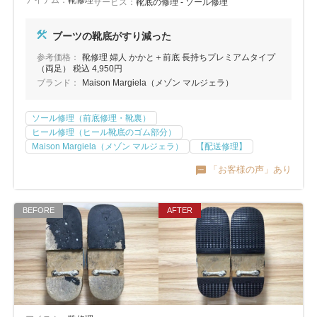
アイテム：
靴修理
サービス：
靴底の修理 - ソール修理
ブーツの靴底がすり減った
参考価格：
靴修理 婦人 かかと＋前底 長持ちプレミアムタイプ
（両足） 税込 4,950円
ブランド：
Maison Margiela（メゾン マルジェラ）
ソール修理（前底修理・靴裏）
ヒール修理（ヒール靴底のゴム部分）
Maison Margiela（メゾン マルジェラ）
【配送修理】
「お客様の声」あり