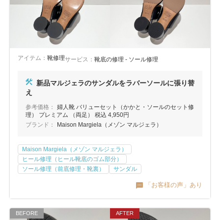
アイテム：
靴修理
サービス：
靴底の修理 - ソール修理
新品マルジェラのサンダルをラバーソールに張り替
え
参考価格：
婦人靴 バリューセット（かかと・ソールのセット修
理） プレミアム （両足） 税込 4,950円
ブランド：
Maison Margiela（メゾン マルジェラ）
Maison Margiela（メゾン マルジェラ）
ヒール修理（ヒール靴底のゴム部分）
ソール修理（前底修理・靴裏）
サンダル
「お客様の声」あり