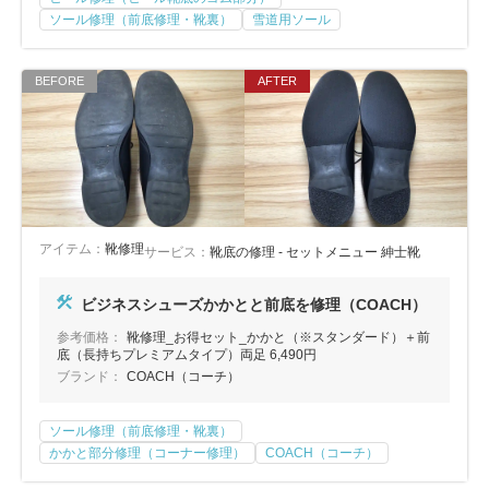
ソール修理（前底修理・靴裏）
雪道用ソール
アイテム：
靴修理
サービス：
靴底の修理 - セットメニュー 紳士靴
ビジネスシューズかかとと前底を修理（COACH）
参考価格：
靴修理_お得セット_かかと（※スタンダード）＋前
底（長持ちプレミアムタイプ）両足 6,490円
ブランド：
COACH（コーチ）
ソール修理（前底修理・靴裏）
かかと部分修理（コーナー修理）
COACH（コーチ）