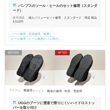
包丁研ぎ
杖先の修理
パンプスのソール・ヒールのセット修理（スタンダ
ード）
店舗を探す
参考価格：
婦人バリューセット修理 スタンダード 両足 税込
4,510円
オンライン修理見積もりサービス（配送修理）
ソール修理（前底修理・靴裏）
よくあるご質問
ヒール修理（ヒール靴底のゴム部分）
お問い合わせ
採用情報
CLOSE
アイテム：
靴修理
サービス：
靴底の修理 - 冬底・雪道用
UGGのブーツに雪道で滑りにくいハイドロストッ
パーを取り付け