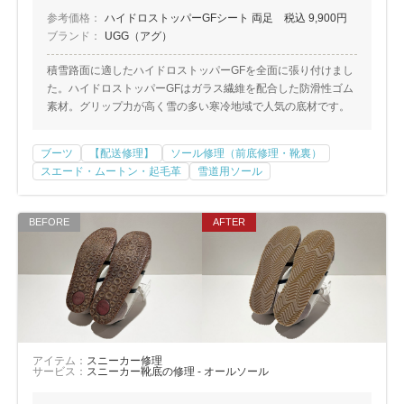
参考価格：
ハイドロストッパーGFシート 両足 税込 9,900円
ブランド：
UGG（アグ）
積雪路面に適したハイドロストッパーGFを全面に張り付けまし
た。ハイドロストッパーGFはガラス繊維を配合した防滑性ゴム
素材。グリップ力が高く雪の多い寒冷地域で人気の底材です。
ブーツ
【配送修理】
ソール修理（前底修理・靴裏）
スエード・ムートン・起毛革
雪道用ソール
アイテム：
スニーカー修理
サービス：
スニーカー靴底の修理 - オールソール