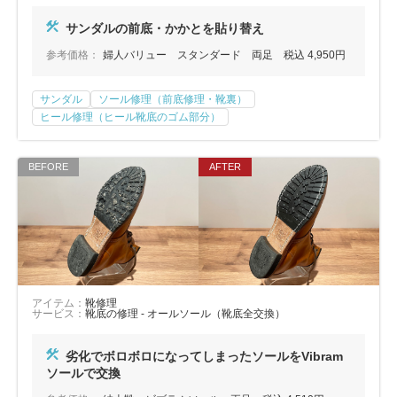
サンダルの前底・かかとを貼り替え
参考価格：
婦人バリュー スタンダード 両足 税込 4,950円
サンダル
ソール修理（前底修理・靴裏）
ヒール修理（ヒール靴底のゴム部分）
アイテム：
靴修理
サービス：
靴底の修理 - オールソール（靴底全交換）
劣化でボロボロになってしまったソールをVibram
ソールで交換