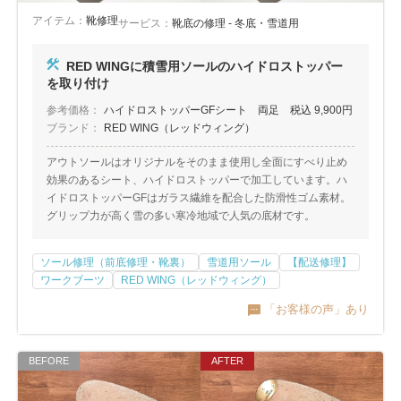
アイテム：
靴修理
サービス：
靴底の修理 - 冬底・雪道用
RED WINGに積雪用ソールのハイドロストッパー
を取り付け
参考価格：
ハイドロストッパーGFシート 両足 税込 9,900円
ブランド：
RED WING（レッドウィング）
アウトソールはオリジナルをそのまま使用し全面にすべり止め
効果のあるシート、ハイドロストッパーで加工しています。ハ
イドロストッパーGFはガラス繊維を配合した防滑性ゴム素材。
グリップ力が高く雪の多い寒冷地域で人気の底材です。
ソール修理（前底修理・靴裏）
雪道用ソール
【配送修理】
ワークブーツ
RED WING（レッドウィング）
「お客様の声」あり