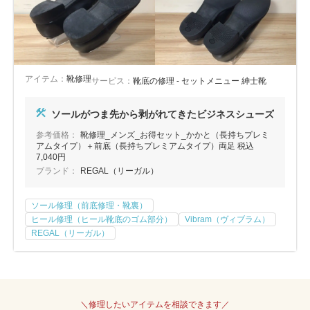
アイテム：
靴修理
サービス：
靴底の修理 - セットメニュー 紳士靴
ソールがつま先から剥がれてきたビジネスシューズ
参考価格：
靴修理_メンズ_お得セット_かかと（長持ちプレミ
アムタイプ）＋前底（長持ちプレミアムタイプ）両足 税込
7,040円
ブランド：
REGAL（リーガル）
ソール修理（前底修理・靴裏）
ヒール修理（ヒール靴底のゴム部分）
Vibram（ヴィブラム）
REGAL（リーガル）
＼修理したいアイテムを相談できます／