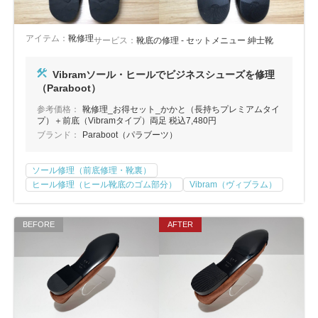
アイテム：
靴修理
サービス：
靴底の修理 - セットメニュー 紳士靴
Vibramソール・ヒールでビジネスシューズを修理
（Paraboot）
参考価格：
靴修理_お得セット_かかと（長持ちプレミアムタイ
プ）＋前底（Vibramタイプ）両足 税込7,480円
ブランド：
Paraboot（パラブーツ）
ソール修理（前底修理・靴裏）
ヒール修理（ヒール靴底のゴム部分）
Vibram（ヴィブラム）