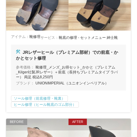
アイテム：
靴修理
サービス：
靴底の修理 - セットメニュー 紳士靴
JRレザーヒール（プレミアム部材）での前底・か
かとセット修理
参考価格：
靴修理_メンズ_お得セット_かかと（プレミアム
_Kilger社製JRレザー）＋前底（長持ちプレミアムタイプ ラバ
ー） 両足 税込8,250円
ブランド：
UNIONIMPERIAL（ユニオンインペリアル）
ソール修理（前底修理・靴裏）
ヒール修理（ヒール靴底のゴム部分）