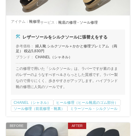
アイテム：
靴修理
サービス：
靴底の修理 - ソール修理
レザーソールをシルクソールに張替えをする
参考価格：
婦人靴 シルクソール＋かかと修理プレミアム （両
足） 税込5,830円
ブランド：
CHANEL（シャネル）
この修理で用いた「シルクソール」は、ラバーですが素のまま
のレザーのようなすべすべ＆さらっとした質感です。ラバー製
なので滑りにくく、歩きやすさがアップします。ハイブランド
靴の修理に人気のソールです。
CHANEL（シャネル）
ヒール修理（ヒール靴底のゴム部分）
ソール修理（前底修理・靴裏）
ミラーソール・シルクソール