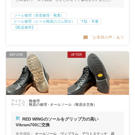
ソール修理（前底修理・靴裏）
ヒール修理（ヒール靴底のゴム部分）
下駄・草履
【配送修理】
「お客様の声」あり
アイテム：
靴修理
サービス：
靴底の修理 - オールソール（靴底全交換）
RED WINGのソールをグリップ力の高い
Vibram700に交換
参考価格：
オールソール ヴィブラム アウトステッチ 両