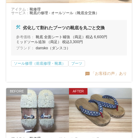
アイテム：
靴修理
サービス：
靴底の修理 - オールソール（靴底全交換）
劣化して割れたブーツの靴底を丸ごと交換
参考価格：
靴底 全面シート補強 （両足）税込 6,600円
ミッドソール追加 （両足） 税込3,300円
ブランド：
dansko（ダンスコ）
ソール修理（前底修理・靴裏）
ブーツ
「お客様の声」あり