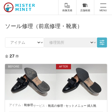
画像見積
店舗検索
MENU
トップ
ソール修理（前底修理・靴裏）
ミスターミニットについて
修理サービス・料金
27
全
件
スーツケース修理
靴修理
スニーカー修理
靴磨き
カバンの修理
時計修理・電池交換
傘修理
合鍵の作製
印鑑・はんこの作製
ダビング
アイテム：
靴修理
サービス：
靴底の修理 - セットメニュー 婦人靴