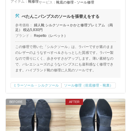
アイテム：
靴修理
サービス：
靴底の修理 - ソール修理
ぺたんこパンプスのソールを張替えをする
参考価格：
婦人靴 シルクソール＋かかと修理プレミアム （両
足） 税込5,830円
ブランド：
Repetto（レペット）
この修理で用いた「シルクソール」は、ラバーですが素のまま
のレザーのようなすべすべ＆さらっとした質感です。ラバー製
なので滑りにくく、歩きやすさがアップします。薄い素材なの
で、バレエシューズのようなパンプスにも違和感なく修理でき
ます。ハイブランド靴の修理に人気のソールです。
ミラーソール・シルクソール
ソール修理（前底修理・靴裏）