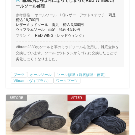
靴底がぼろぼろになってしまったRED WINGのオ
ールソール修理
参考価格：
オールソール LQレザー アウトステッチ 両足
税込 18,700円
レザーミッドソール 両足 税込 3,300円
ヴィブラムソール 両足 税込 4,510円
ブランド：
RED WING（レッドウィング）
Vibram2333のソールと革のミッドソールを使用し、靴底全体を
交換しています。ソールはウレタンからゴムに交換したことで
劣化しにくくなりました。
ブーツ
オールソール
ソール修理（前底修理・靴裏）
Vibram（ヴィブラム）
ワークブーツ