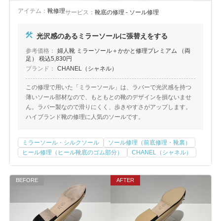
アイテム：
靴修理
サービス：
靴底の修理 - ソール修理
光沢感のあるミラーソールに張替えをする
参考価格：
婦人靴 ミラーソール＋かかと修理プレミアム （両
足） 税込5,830円
ブランド：
CHANEL（シャネル）
この修理で用いた「ミラーソール」は、ラバーで光沢感を持つ
薄いソール部材なので、もともとの靴のデザインを損ないませ
ん。ラバー製なので滑りにくく、歩きやすさがアップします。
ハイブランド靴の修理に人気のソールです。
ミラーソール・シルクソール
ソール修理（前底修理・靴裏）
ヒール修理（ヒール靴底のゴム部分）
CHANEL（シャネル）