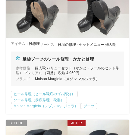
アイテム：
靴修理
サービス：
靴底の修理 - セットメニュー 婦人靴
足袋ブーツのソール修理・かかと修理
参考価格：
婦人靴 バリューセット（かかと・ソールのセット修
理） プレミアム （両足） 税込 4,950円
ブランド：
Maison Margiela（メゾン マルジェラ）
ヒール修理（ヒール靴底のゴム部分）
ソール修理（前底修理・靴裏）
Maison Margiela（メゾン マルジェラ）
ブーツ