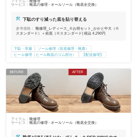
アイテム：
靴修理
サービス：
靴底の修理 - オールソール（靴底全交換）
下駄のすり減った底を貼り替える
参考価格：
靴修理_レディース_※お得セット_かかと中大（※
スタンダード）＋前底（※スタンダード) 税込 4,290円
下駄・草履
ソール修理（前底修理・靴裏）
ヒール修理（ヒール靴底のゴム部分）
【配送修理】
アイテム：
靴修理
サービス：
靴底の修理 - オールソール（靴底全交換）