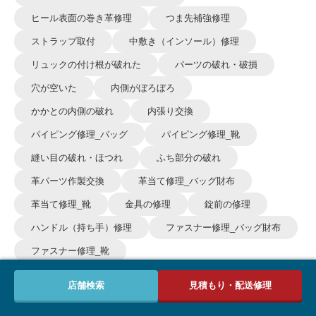
ヒール表面の巻き革修理
つま先補強修理
ストラップ取付
中敷き（インソール）修理
リュックの付け根が破れた
パーツの破れ・破損
穴が空いた
内側がぼろぼろ
かかとの内側の破れ
内張り交換
パイピング修理_バッグ
パイピング修理_靴
縫い目の破れ・ほつれ
ふち部分の破れ
革パーツ作製交換
革当て修理_バッグ財布
革当て修理_靴
金具の修理
錠前の修理
ハンドル（持ち手）修理
ファスナー修理_バッグ財布
ファスナー修理_靴
ブーツカット（ロングブーツを短くする）
店舗検索
見積もり・配送修理
表面のスレ・キズ
汚れ・シミを取りたい