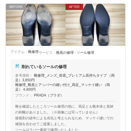
アイテム：
靴修理
サービス：
靴底の修理 - ソール修理
削れているソールの修理
参考価格：
靴修理_メンズ_前底_プレミアム長持ちタイプ （両
足）3,850円
靴修理_靴底とアッパーの縫い付け_両足_マッケイ縫い （両
足） 4,400円
ブランド：
PRADA（プラダ）
靴を確認したところソール修理の他に、両足とも靴本体と底材
の剥離がありました。（※画像には写っていません）
接着剤の経年による劣化と考えられるため、マッケイ縫いでの
補強を合わせてご提案しました。
ソールはラバー素材で修理いたしました。