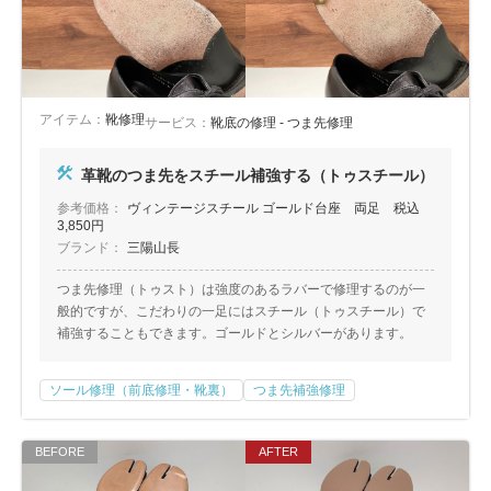
アイテム：
靴修理
サービス：
靴底の修理 - つま先修理
革靴のつま先をスチール補強する（トゥスチール）
参考価格：
ヴィンテージスチール ゴールド台座 両足 税込
3,850円
ブランド：
三陽山長
つま先修理（トゥスト）は強度のあるラバーで修理するのが一
般的ですが、こだわりの一足にはスチール（トゥスチール）で
補強することもできます。ゴールドとシルバーがあります。
ソール修理（前底修理・靴裏）
つま先補強修理