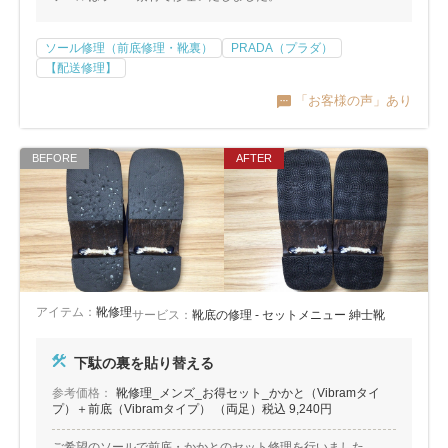
ソール修理（前底修理・靴裏）
PRADA（プラダ）
【配送修理】
「お客様の声」あり
アイテム：
靴修理
サービス：
靴底の修理 - セットメニュー 紳士靴
下駄の裏を貼り替える
参考価格：
靴修理_メンズ_お得セット_かかと（Vibramタイ
プ）＋前底（Vibramタイプ） （両足）税込 9,240円
ご希望のソールで前底・かかとのセット修理を行いました。