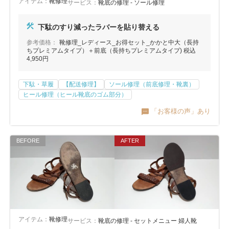
アイテム：
靴修理
サービス：
靴底の修理 - ソール修理
下駄のすり減ったラバーを貼り替える
参考価格：
靴修理_レディース_お得セット_かかと中大（長持
ちプレミアムタイプ）＋前底（長持ちプレミアムタイプ) 税込
4,950円
下駄・草履
【配送修理】
ソール修理（前底修理・靴裏）
ヒール修理（ヒール靴底のゴム部分）
「お客様の声」あり
アイテム：
靴修理
サービス：
靴底の修理 - セットメニュー 婦人靴