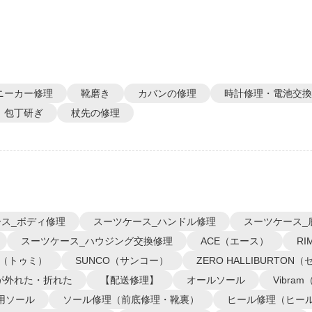
ニーカー修理
靴磨き
カバンの修理
時計修理・電池交換
包丁研ぎ
杖先の修理
ス_ボディ修理
スーツケース_ハンドル修理
スーツケース_
スーツケース_ハウジング交換修理
ACE（エース）
R
I（トゥミ）
SUNCO（サンコー）
ZERO HALLIBURTO
が外れた・折れた
【配送修理】
オールソール
Vibra
用ソール
ソール修理（前底修理・靴裏）
ヒール修理（ヒー