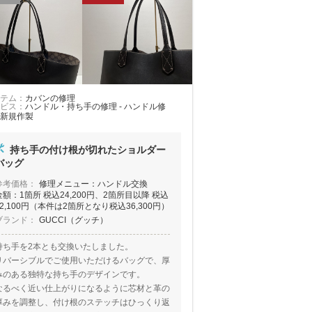
テム：
カバンの修理
ビス：
ハンドル・持ち手の修理 - ハンドル修
新規作製
持ち手の付け根が切れたショルダー
バッグ
参考価格：
修理メニュー：ハンドル交換
金額：1箇所 税込24,200円、2箇所目以降 税込
12,100円（本件は2箇所となり税込36,300円）
ブランド：
GUCCI（グッチ）
持ち手を2本とも交換いたしました。
リバーシブルでご使用いただけるバッグで、厚
みのある独特な持ち手のデザインです。
なるべく近い仕上がりになるように芯材と革の
厚みを調整し、付け根のステッチはひっくり返