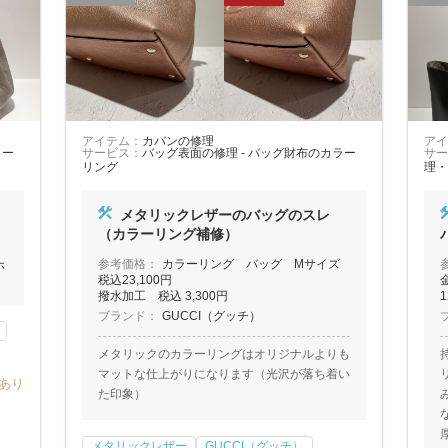
アイテム：
カバンの修理
アイ
ラー
サービス：
バッグ表面の修理 - バッグ財布のカラー
サー
リング
理・
メタリックレザーのバッグのスレ
（カラーリング補修）
参考価格：
カラーリング バッグ Mサイズ
ホ
税込23,100円
撥水加工 税込 3,300円
ブランド：
GUCCI（グッチ）
メタリックのカラーリングはオリジナルよりも
マットな仕上がりになります（光沢が落ち着い
あり
た印象）
メタリックレザー
GUCCI（グッチ）