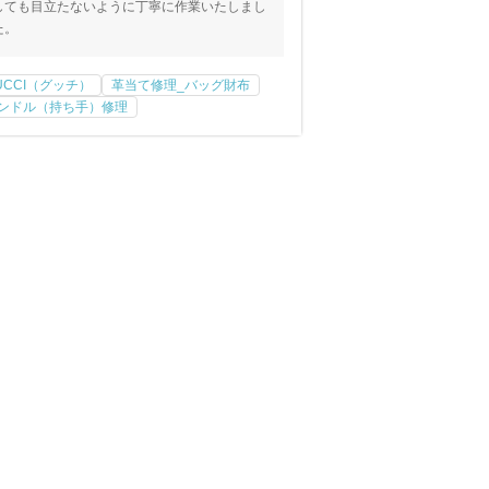
しても目立たないように丁寧に作業いたしまし
た。
UCCI（グッチ）
革当て修理_バッグ財布
ンドル（持ち手）修理