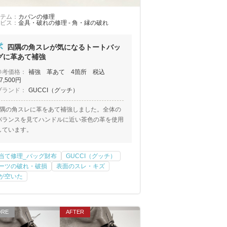
テム：
カバンの修理
ビス：
金具・破れの修理 - 角・縁の破れ
四隅の角スレが気になるトートバッ
グに革あて補強
参考価格：
補強 革あて 4箇所 税込
7,500円
ブランド：
GUCCI（グッチ）
4隅の角スレに革をあて補強しました。全体の
バランスを見てハンドルに近い茶色の革を使用
しています。
当て修理_バッグ財布
GUCCI（グッチ）
ーツの破れ・破損
表面のスレ・キズ
が空いた