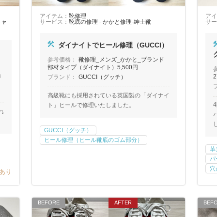
アイテム：
靴修理
アイ
キャ
サービス：
靴底の修理 - かかと修理-紳士靴
サー
ダイナイトでヒール修理（GUCCI）
参考価格：
靴修理_メンズ_かかと_ブランド
部材タイプ（ダイナイト）5,500円
輪
2
ブランド：
GUCCI（グッチ）
高級靴にも採用されている英国製の「ダイナイ
ト」ヒールで修理いたしました。
れ
。
GUCCI（グッチ）
ヒール修理（ヒール靴底のゴム部分）
革
パ
穴
あり