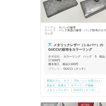
アイテム：
カバンの修理
サービス：
バッグ表面の修理 - バッグ財布のカ
リング
メタリックレザー（シルバー）の
GUCCIの財布をカラーリング
参考価格：
カラーリング バッグ S 税込
17,600円
撥水加工 税込3,300円
ブランド：
GUCCI（グッチ）
表面のスレ・キズ
汚れ・シミを取りたい
色あせ・色落ち
カラーリング補修
メタリックレザー
GUCCI（グッチ）