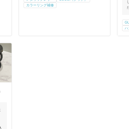
カラーリング補修
G
ハ
修
た
込