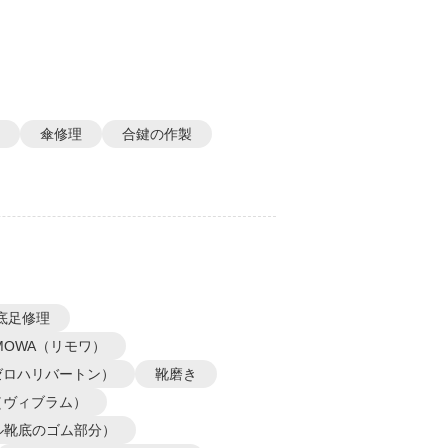
傘修理
合鍵の作製
底足修理
IMOWA（リモワ）
N（ゼロハリバートン）
靴磨き
m（ヴィブラム）
ル靴底のゴム部分）