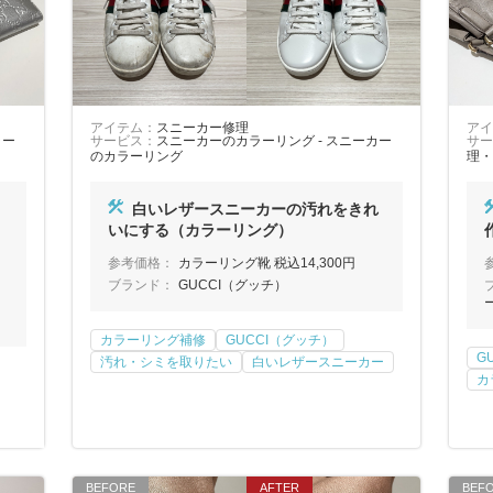
アイテム：
スニーカー修理
アイ
ラー
サービス：
スニーカーのカラーリング - スニーカー
サー
のカラーリング
理・
白いレザースニーカーの汚れをきれ
いにする（カラーリング）
参考価格：
カラーリング靴 税込14,300円
ブランド：
GUCCI（グッチ）
カラーリング補修
GUCCI（グッチ）
G
汚れ・シミを取りたい
白いレザースニーカー
カ