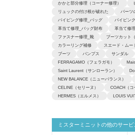
かかと部分修理（コーナー修理）
リュックの付け根が破れた
パーツ
パイピング修理_バッグ
パイピング
革当て修理_バッグ財布
革当て修理
ファスナー修理_靴
ブーツカット
カラーリング補修
スエード・ムー
ブーツ
パンプス
サンダル
FERRAGAMO（フェラガモ）
Ma
Saint Laurent（サンローラン）
D
NEW BALANCE（ニューバランス）
CELINE（セリーヌ）
COACH（
HERMES（エルメス）
LOUIS 
ミスターミニットの他のサービ