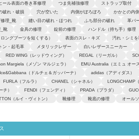
ヒール表面の巻き革修理
つま先補強修理
ストラップ取付
の破れ・破損
穴が空いた
内側がぼろぼろ
かかとの内
修理_靴
縫い目の破れ・ほつれ
ふち部分の破れ
革パ
_靴
金具の修理
錠前の修理
ハンドル（持ち手）修理
（ロングブーツを短くする）
表面のスレ・キズ
汚れ・シミを
トン・起毛革
メタリックレザー
白いレザースニーカー
RED WING（レッドウィング）
REGAL（リーガル）
S
ison Margiela（メゾン マルジェラ）
EMU Australia（エミュ 
olce&Gabbana（ドルチェ＆ガッバーナ）
adidas（アディダス）
FURLA（フルラ）
CHANEL（シャネル）
LONGCHAM
コーチ）
FENDI（フェンディ）
PRADA（プラダ）
GU
VUITTON（ルイ・ヴィトン）
靴修理
靴底の修理
オール
ス