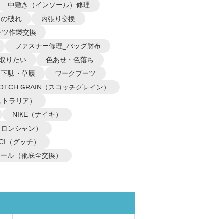
中敷き（インソール）修理
側の破れ
内張り交換
ーツ作製交換
ファスナー修理_バッグ財布
取りたい
色あせ・色落ち
下駄・草履
ワークブーツ
COTCH GRAIN（スコッチグレイン）
オーストラリア）
NIKE（ナイキ）
P（ロンシャン）
CCI（グッチ）
ソール（靴底全交換）