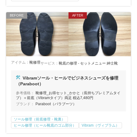
アイテム：
靴修理
サービス：
靴底の修理 - セットメニュー 紳士靴
Vibramソール・ヒールでビジネスシューズを修理
（Paraboot）
参考価格：
靴修理_お得セット_かかと（長持ちプレミアムタイ
プ）＋前底（Vibramタイプ）両足 税込7,480円
ブランド：
Paraboot（パラブーツ）
ソール修理（前底修理・靴裏）
ヒール修理（ヒール靴底のゴム部分）
Vibram（ヴィブラム）