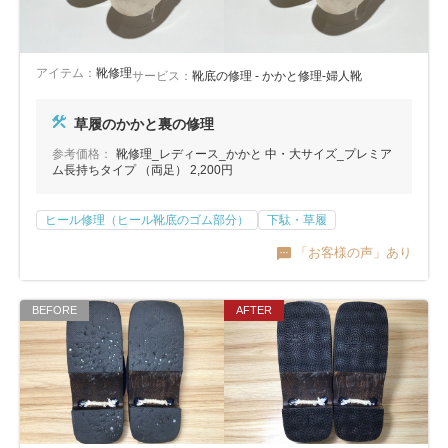
アイテム：
靴修理
サービス：
靴底の修理 - かかと修理-婦人靴
草履のかかと裏の修理
参考価格：
靴修理_レディース_かかと 中・大サイズ_プレミア
ム長持ちタイプ （両足） 2,200円
ヒール修理（ヒール靴底のゴム部分）
下駄・草履
「お客様の声」あり