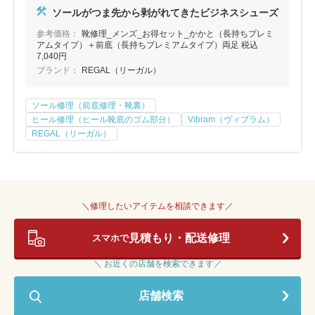
ソールがつま先から剥がれてきたビジネスシューズ
参考価格：
靴修理_メンズ_お得セット_かかと（長持ちプレミ
アムタイプ）＋前底（長持ちプレミアムタイプ）両足 税込
7,040円
ブランド：
REGAL（リーガル）
ソール修理（前底修理・靴裏）
ヒール修理（ヒール靴底のゴム部分）
Vibram（ヴィブラム）
REGAL（リーガル）
＼修理したいアイテムを相談できます／
見積もり・配送修理
スマホで
＼ お近くの店舗を検索できます／
店舗検索