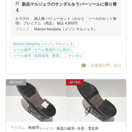
新品マルジェラのサンダルをラバーソールに張り替
え
参考価格：
婦人靴 バリューセット（かかと・ソールのセット修
理） プレミアム （両足） 税込 4,950円
ブランド：
Maison Margiela（メゾン マルジェラ）
Maison Margiela（メゾン マルジェラ）
ヒール修理（ヒール靴底のゴム部分）
ソール修理（前底修理・靴裏）
サンダル
「お客様の声」あり
アイテム：
靴修理
サービス：
靴底の修理 - 冬底・雪道用