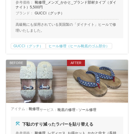
参考価格：
靴修理_メンズ_かかと_ブランド部材タイプ（ダイ
ナイト）5,500円
ブランド：
GUCCI（グッチ）
高級靴にも採用されている英国製の「ダイナイト」ヒールで修
理いたしました。
GUCCI（グッチ）
ヒール修理（ヒール靴底のゴム部分）
アイテム：
靴修理
サービス：
靴底の修理 - ソール修理
下駄のすり減ったラバーを貼り替える
参考価格：
靴修理_レディース_お得セット_かかと中大（長持