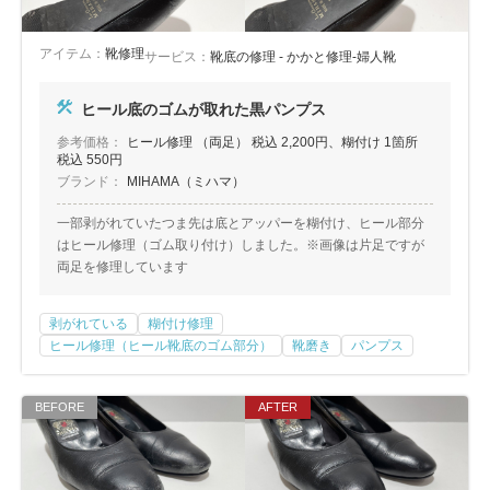
アイテム：
靴修理
サービス：
靴底の修理 - かかと修理-婦人靴
ヒール底のゴムが取れた黒パンプス
参考価格：
ヒール修理 （両足） 税込 2,200円、糊付け 1箇所
税込 550円
ブランド：
MIHAMA（ミハマ）
一部剥がれていたつま先は底とアッパーを糊付け、ヒール部分
はヒール修理（ゴム取り付け）しました。※画像は片足ですが
両足を修理しています
剥がれている
糊付け修理
ヒール修理（ヒール靴底のゴム部分）
靴磨き
パンプス