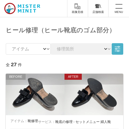
画像見積
店舗検索
MENU
トップ
ヒール修理（ヒール靴底のゴム部分）
ミスターミニットについて
修理サービス・料金
27
全
件
スーツケース修理
靴修理
スニーカー修理
靴磨き
カバンの修理
時計修理・電池交換
傘修理
合鍵の作製
印鑑・はんこの作製
ダビング
アイテム：
靴修理
サービス：
靴底の修理 - セットメニュー 婦人靴