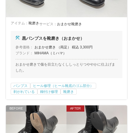
アイテム：
靴磨き
サービス：
おまかせ靴磨き
黒パンプスを靴磨き（おまかせ）
参考価格：
おまかせ磨き （両足） 税込 3,300円
ブランド：
MIHAMA（ミハマ）
おまかせ磨きで傷を目立たなくししっとりつややかに仕上げま
した。
パンプス
ヒール修理（ヒール靴底のゴム部分）
剥がれている
糊付け修理
靴磨き