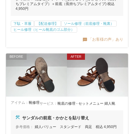
ちプレミアムタイプ）＋前底（長持ちプレミアムタイプ) 税込
4,950円
下駄・草履
【配送修理】
ソール修理（前底修理・靴裏）
ヒール修理（ヒール靴底のゴム部分）
「お客様の声」あり
アイテム：
靴修理
サービス：
靴底の修理 - セットメニュー 婦人靴
サンダルの前底・かかとを貼り替え
参考価格：
婦人バリュー スタンダード 両足 税込 4,950円