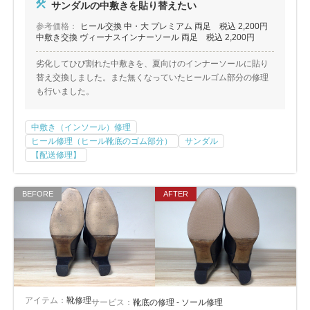
サンダルの中敷きを貼り替えたい
参考価格：
ヒール交換 中・大 プレミアム 両足 税込 2,200円
中敷き交換 ヴィーナスインナーソール 両足 税込 2,200円
劣化してひび割れた中敷きを、夏向けのインナーソールに貼り
替え交換しました。また無くなっていたヒールゴム部分の修理
も行いました。
中敷き（インソール）修理
ヒール修理（ヒール靴底のゴム部分）
サンダル
【配送修理】
アイテム：
靴修理
サービス：
靴底の修理 - ソール修理