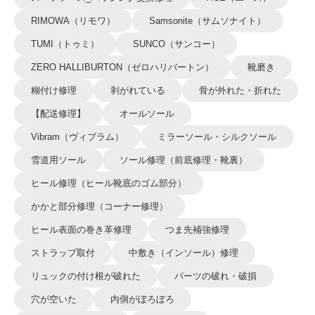
RIMOWA（リモワ）
Samsonite（サムソナイト）
TUMI（トゥミ）
SUNCO（サンコー）
ZERO HALLIBURTON（ゼロハリバートン）
靴磨き
糊付け修理
剥がれている
骨が外れた・折れた
【配送修理】
オールソール
Vibram（ヴィブラム）
ミラーソール・シルクソール
雪道用ソール
ソール修理（前底修理・靴裏）
ヒール修理（ヒール靴底のゴム部分）
かかと部分修理（コーナー修理）
ヒール表面の巻き革修理
つま先補強修理
ストラップ取付
中敷き（インソール）修理
リュックの付け根が破れた
パーツの破れ・破損
穴が空いた
内側がぼろぼろ