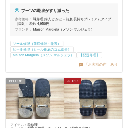
ブーツの靴底がすり減った
参考価格：
靴修理 婦人 かかと＋前底 長持ちプレミアムタイプ
（両足） 税込 4,950円
ブランド：
Maison Margiela（メゾン マルジェラ）
ソール修理（前底修理・靴裏）
ヒール修理（ヒール靴底のゴム部分）
Maison Margiela（メゾン マルジェラ）
【配送修理】
「お客様の声」あり
アイテム：
靴修理