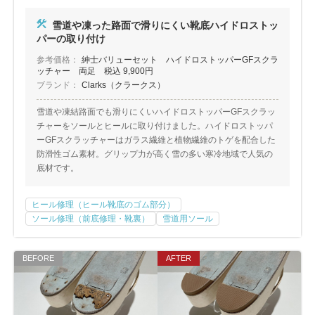
雪道や凍った路面で滑りにくい靴底ハイドロストッ
パーの取り付け
参考価格：
紳士バリューセット ハイドロストッパーGFスクラ
ッチャー 両足 税込 9,900円
ブランド：
Clarks（クラークス）
雪道や凍結路面でも滑りにくいハイドロストッパーGFスクラッ
チャーをソールとヒールに取り付けました。ハイドロストッパ
ーGFスクラッチャーはガラス繊維と植物繊維のトゲを配合した
防滑性ゴム素材。グリップ力が高く雪の多い寒冷地域で人気の
底材です。
ヒール修理（ヒール靴底のゴム部分）
ソール修理（前底修理・靴裏）
雪道用ソール