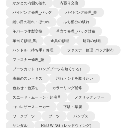
かかとの内側の破れ
内張り交換
パイピング修理_バッグ
パイピング修理_靴
縫い目の破れ・ほつれ
ふち部分の破れ
革パーツ作製交換
革当て修理_バッグ財布
革当て修理_靴
金具の修理
錠前の修理
ハンドル（持ち手）修理
ファスナー修理_バッグ財布
ファスナー修理_靴
ブーツカット（ロングブーツを短くする）
表面のスレ・キズ
汚れ・シミを取りたい
色あせ・色落ち
カラーリング補修
スエード・ムートン・起毛革
メタリックレザー
白いレザースニーカー
下駄・草履
ワークブーツ
ブーツ
パンプス
サンダル
RED WING（レッドウィング）