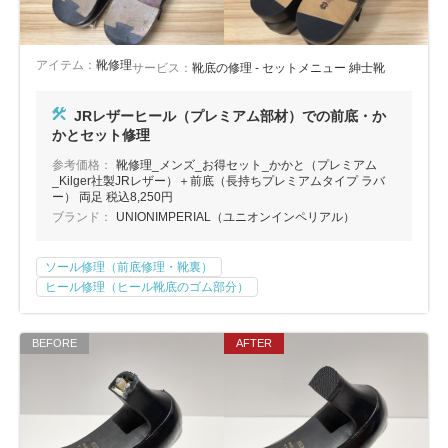
アイテム：
靴修理
サービス：
靴底の修理 - セットメニュー 紳士靴
JRレザーヒール（プレミアム部材）での前底・か
かとセット修理
参考価格：
靴修理_メンズ_お得セット_かかと（プレミアム
_Kilger社製JRレザー）＋前底（長持ちプレミアムタイプ ラバ
ー） 両足 税込8,250円
ブランド：
UNIONIMPERIAL（ユニオンインペリアル）
ソール修理（前底修理・靴裏）
ヒール修理（ヒール靴底のゴム部分）