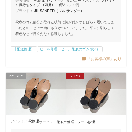
参考価格：
靴修理_レディース_かかと 中・大サイズ_プレミア
ム長持ちタイプ （両足） 税込 2,200円
ブランド：
JIL SANDER（ジル サンダー）
靴底のゴム部分が取れた状態に気が付かずしばらく履いてしま
ったとのことで土台にも傷がついていました。平らに馴らして
着色などで目立たなく修理しました。
【配送修理】
ヒール修理（ヒール靴底のゴム部分）
「お客様の声」あり
アイテム：
靴修理
サービス：
靴底の修理 - ソール修理