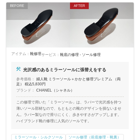
アイテム：
靴修理
サービス：
靴底の修理 - ソール修理
光沢感のあるミラーソールに張替えをする
参考価格：
婦人靴 ミラーソール＋かかと修理プレミアム （両
足） 税込5,830円
ブランド：
CHANEL（シャネル）
この修理で用いた「ミラーソール」は、ラバーで光沢感を持つ
薄いソール部材なので、もともとの靴のデザインを損ないませ
ん。ラバー製なので滑りにくく、歩きやすさがアップします。
ハイブランド靴の修理に人気のソールです。
ミラーソール・シルクソール
ソール修理（前底修理・靴裏）