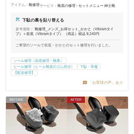
アイテム：
靴修理
サービス：
靴底の修理 - セットメニュー 紳士靴
下駄の裏を貼り替える
参考価格：
靴修理_メンズ_お得セット_かかと（Vibramタイ
プ）＋前底（Vibramタイプ） （両足）税込 9,240円
ご希望のソールで前底・かかとのセット修理を行いました。
ソール修理（前底修理・靴裏）
ヒール修理（ヒール靴底のゴム部分）
下駄・草履
【配送修理】
「お客様の声」あり