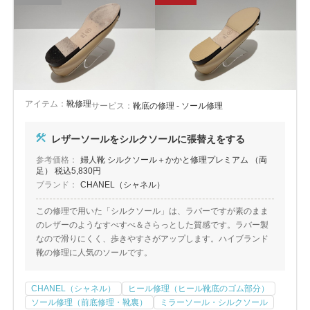
アイテム：
靴修理
サービス：
靴底の修理 - ソール修理
レザーソールをシルクソールに張替えをする
参考価格：
婦人靴 シルクソール＋かかと修理プレミアム （両
足） 税込5,830円
ブランド：
CHANEL（シャネル）
この修理で用いた「シルクソール」は、ラバーですが素のまま
のレザーのようなすべすべ＆さらっとした質感です。ラバー製
なので滑りにくく、歩きやすさがアップします。ハイブランド
靴の修理に人気のソールです。
CHANEL（シャネル）
ヒール修理（ヒール靴底のゴム部分）
ソール修理（前底修理・靴裏）
ミラーソール・シルクソール