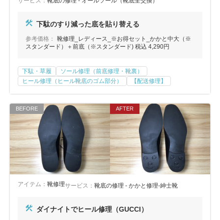
サービス：
靴底の修理 - オールソール（靴底全交換）
下駄のすり減った底を貼り替える
参考価格：
靴修理_レディース_※お得セット_かかと中大（※
スタンダード）＋前底（※スタンダード) 税込 4,290円
下駄・草履
ソール修理（前底修理・靴裏）
ヒール修理（ヒール靴底のゴム部分）
【配送修理】
アイテム：
靴修理
サービス：
靴底の修理 - かかと修理-紳士靴
ダイナイトでヒール修理（GUCCI）