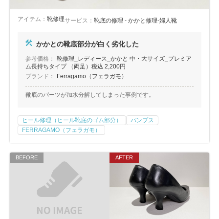
アイテム：
靴修理
サービス：
靴底の修理 - かかと修理-婦人靴
かかとの靴底部分が白く劣化した
参考価格：
靴修理_レディース_かかと 中・大サイズ_プレミア
ム長持ちタイプ （両足）税込 2,200円
ブランド：
Ferragamo（フェラガモ）
靴底のパーツが加水分解してしまった事例です。
ヒール修理（ヒール靴底のゴム部分）
パンプス
FERRAGAMO（フェラガモ）