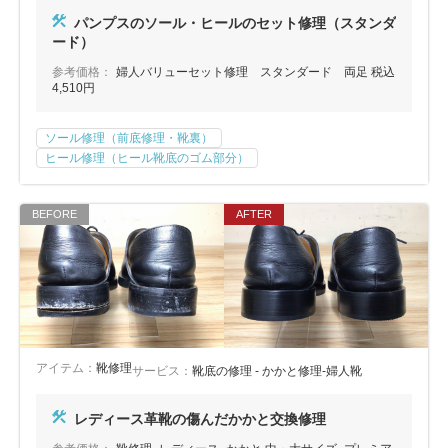
包丁研ぎ
杖先の修理
パンプスのソール・ヒールのセット修理（スタンダ
ード）
店舗を探す
参考価格：
婦人バリューセット修理 スタンダード 両足 税込
4,510円
オンライン修理見積もりサービス（配送修理）
ソール修理（前底修理・靴裏）
よくあるご質問
ヒール修理（ヒール靴底のゴム部分）
お問い合わせ
採用情報
CLOSE
アイテム：
靴修理
サービス：
靴底の修理 - かかと修理-婦人靴
レディース革靴の傷んだかかと交換修理