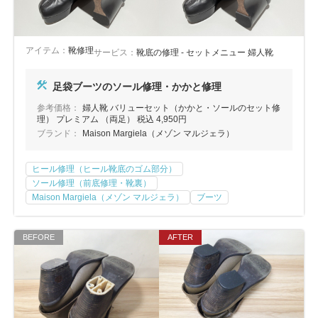
アイテム：
靴修理
サービス：
靴底の修理 - セットメニュー 婦人靴
足袋ブーツのソール修理・かかと修理
参考価格：
婦人靴 バリューセット（かかと・ソールのセット修
理） プレミアム （両足） 税込 4,950円
ブランド：
Maison Margiela（メゾン マルジェラ）
ヒール修理（ヒール靴底のゴム部分）
ソール修理（前底修理・靴裏）
Maison Margiela（メゾン マルジェラ）
ブーツ