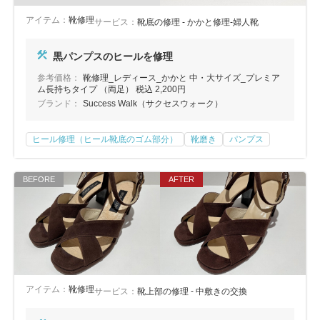
アイテム：
靴修理
サービス：
靴底の修理 - かかと修理-婦人靴
黒パンプスのヒールを修理
参考価格：
靴修理_レディース_かかと 中・大サイズ_プレミア
ム長持ちタイプ （両足） 税込 2,200円
ブランド：
Success Walk（サクセスウォーク）
ヒール修理（ヒール靴底のゴム部分）
靴磨き
パンプス
アイテム：
靴修理
サービス：
靴上部の修理 - 中敷きの交換