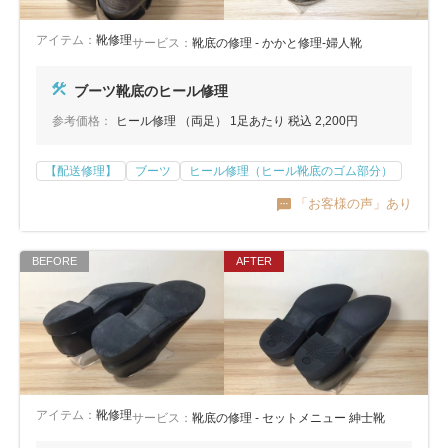
アイテム：
靴修理
サービス：
靴底の修理 - かかと修理-婦人靴
ブーツ靴底のヒール修理
参考価格：
ヒール修理 （両足） 1足あたり 税込 2,200円
【配送修理】
ブーツ
ヒール修理（ヒール靴底のゴム部分）
「お客様の声」あり
アイテム：
靴修理
サービス：
靴底の修理 - セットメニュー 紳士靴