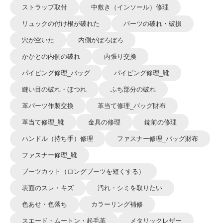
ストラップ取付
中敷き（インソール）修理
リュックの付け根が破れた
パーツの破れ・破損
穴が空いた
内側がぼろぼろ
かかとの内側の破れ
内張り交換
パイピング修理_バッグ
パイピング修理_靴
縫い目の破れ・ほつれ
ふち部分の破れ
革パーツ作製交換
革当て修理_バッグ財布
革当て修理_靴
金具の修理
錠前の修理
ハンドル（持ち手）修理
ファスナー修理_バッグ財布
ファスナー修理_靴
ブーツカット（ロングブーツを短くする）
表面のスレ・キズ
汚れ・シミを取りたい
色あせ・色落ち
カラーリング補修
スエード・ムートン・起毛革
メタリックレザー