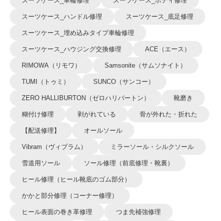
スーツケース_車輪修理
スーツケース_ボディ修理
スーツケース_ハンドル修理
スーツケース_底足修理
スーツケース_埋め込みタイプ車輪修理
スーツケース_ハウジング交換修理
ACE（エース）
RIMOWA（リモワ）
Samsonite（サムソナイト）
TUMI（トゥミ）
SUNCO（サンコー）
ZERO HALLIBURTON（ゼロハリバートン）
靴磨き
糊付け修理
剥がれている
骨が外れた・折れた
【配送修理】
オールソール
Vibram（ヴィブラム）
ミラーソール・シルクソール
雪道用ソール
ソール修理（前底修理・靴裏）
ヒール修理（ヒール靴底のゴム部分）
かかと部分修理（コーナー修理）
ヒール表面の巻き革修理
つま先補強修理