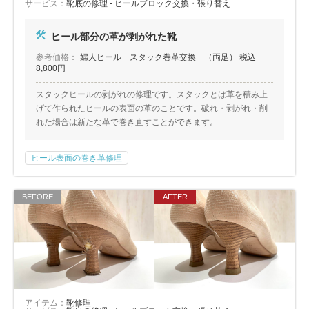
サービス：
靴底の修理 - ヒールブロック交換・張り替え
ヒール部分の革が剥がれた靴
参考価格：
婦人ヒール スタック巻革交換 （両足） 税込
8,800円
スタックヒールの剥がれの修理です。スタックとは革を積み上
げて作られたヒールの表面の革のことです。破れ・剥がれ・削
れた場合は新たな革で巻き直すことができます。
ヒール表面の巻き革修理
アイテム：
靴修理