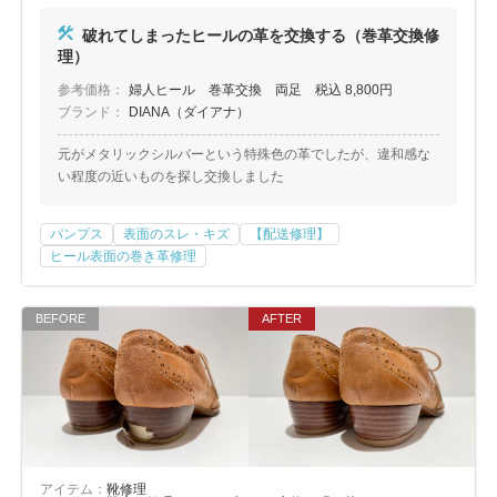
包丁研ぎ
杖先の修理
破れてしまったヒールの革を交換する（巻革交換修
店舗を探す
理）
参考価格：
婦人ヒール 巻革交換 両足 税込 8,800円
オンライン修理見積もりサービス（配送修理）
ブランド：
DIANA（ダイアナ）
元がメタリックシルバーという特殊色の革でしたが、違和感な
よくあるご質問
い程度の近いものを探し交換しました
お問い合わせ
パンプス
表面のスレ・キズ
【配送修理】
ヒール表面の巻き革修理
採用情報
CLOSE
アイテム：
靴修理