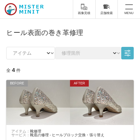
画像見積
店舗検索
MENU
トップ
ヒール表面の巻き革修理
ミスターミニットについて
修理サービス・料金
4
全
件
スーツケース修理
靴修理
スニーカー修理
靴磨き
カバンの修理
時計修理・電池交換
傘修理
合鍵の作製
印鑑・はんこの作製
ダビング
アイテム：
靴修理
サービス：
靴底の修理 - ヒールブロック交換・張り替え