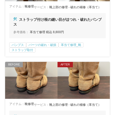
アイテム：
靴修理
サービス：
靴上部の修理 - 破れの補修（革当て）
ストラップ付け根の縫い目がほつれ・破れたパンプ
ス
参考価格：
革当て修理 税込 8,800円
パンプス
パーツの破れ・破損
革当て修理_靴
ストラップ取付
アイテム：
靴修理
サービス：
靴上部の修理 - 破れの補修（革当て）