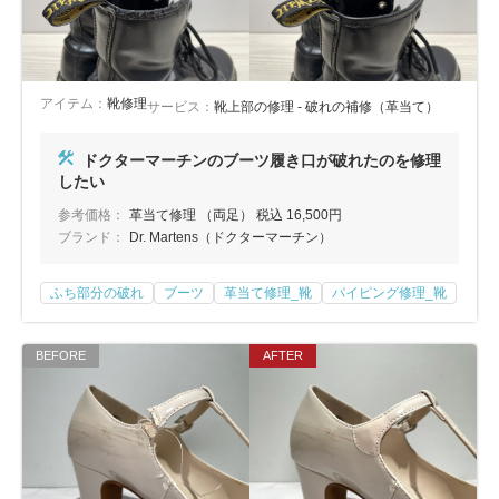
アイテム：
靴修理
サービス：
靴上部の修理 - 破れの補修（革当て）
ドクターマーチンのブーツ履き口が破れたのを修理
したい
参考価格：
革当て修理 （両足） 税込 16,500円
ブランド：
Dr. Martens（ドクターマーチン）
ふち部分の破れ
ブーツ
革当て修理_靴
パイピング修理_靴