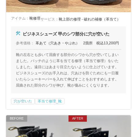
アイテム：
靴修理
サービス：
靴上部の修理 - 破れの補修（革当て）
ビジネスシューズ 甲のシワ部分に穴が空いた
参考価格：
革あて（穴あき・やぶれ） 2箇所 税込13,200円
靴の左右とも歩いて屈曲する部分のシワから穴が空いてしまい
ました。パッチのように革を当てる修理（革当て修理）をいた
しました。遠目にはあまり目立たないように仕上げています。
ビジネスシューズのお手入れは、穴あけを防ぐためにも一日履
いたらシューキーパーを入れて伸ばすことをおすすめします。
屈曲された部分のシワが伸び、靴が傷みにくくなります。
穴が空いた
革当て修理_靴