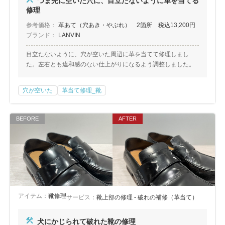
つま先に空いた穴に、目立たないように革を当てる
修理
参考価格：
革あて（穴あき・やぶれ） 2箇所 税込13,200円
ブランド：
LANVIN
目立たないように、穴が空いた周辺に革を当てて修理しまし
た。左右とも違和感のない仕上がりになるよう調整しました。
穴が空いた
革当て修理_靴
アイテム：
靴修理
サービス：
靴上部の修理 - 破れの補修（革当て）
犬にかじられて破れた靴の修理