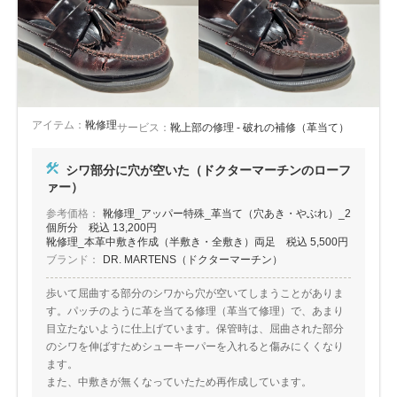
アイテム：
靴修理
サービス：
靴上部の修理 - 破れの補修（革当て）
シワ部分に穴が空いた（ドクターマーチンのローフ
ァー）
参考価格：
靴修理_アッパー特殊_革当て（穴あき・やぶれ）_2
個所分 税込 13,200円
靴修理_本革中敷き作成（半敷き・全敷き）両足 税込 5,500円
ブランド：
DR. MARTENS（ドクターマーチン）
歩いて屈曲する部分のシワから穴が空いてしまうことがありま
す。パッチのように革を当てる修理（革当て修理）で、あまり
目立たないように仕上げています。保管時は、屈曲された部分
のシワを伸ばすためシューキーパーを入れると傷みにくくなり
ます。
また、中敷きが無くなっていたため再作成しています。