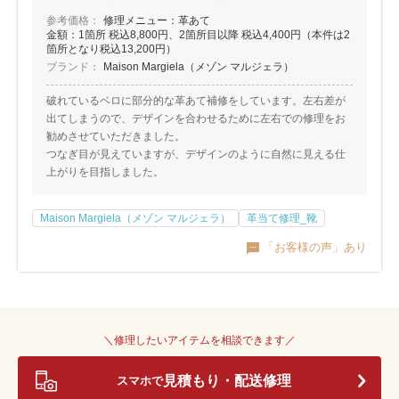
参考価格：
修理メニュー：革あて
金額：1箇所 税込8,800円、2箇所目以降 税込4,400円（本件は2
箇所となり税込13,200円）
ブランド：
Maison Margiela（メゾン マルジェラ）
破れているベロに部分的な革あて補修をしています。左右差が
出てしまうので、デザインを合わせるために左右での修理をお
勧めさせていただきました。
つなぎ目が見えていますが、デザインのように自然に見える仕
上がりを目指しました。
Maison Margiela（メゾン マルジェラ）
革当て修理_靴
「お客様の声」あり
＼修理したいアイテムを相談できます／
見積もり・配送修理
スマホで