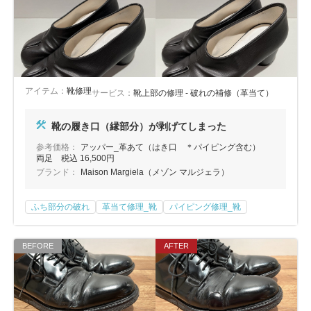
アイテム：
靴修理
サービス：
靴上部の修理 - 破れの補修（革当て）
靴の履き口（縁部分）が剥げてしまった
参考価格：
アッパー_革あて（はき口 ＊パイピング含む）
両足 税込 16,500円
ブランド：
Maison Margiela（メゾン マルジェラ）
ふち部分の破れ
革当て修理_靴
パイピング修理_靴