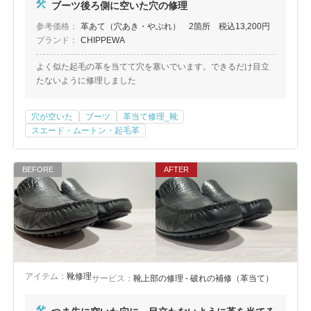
ブーツ後ろ側に空いた穴の修理
参考価格：
革あて（穴あき・やぶれ） 2箇所 税込13,200円
ブランド：
CHIPPEWA
よく似た起毛の革を当てて穴を塞いでいます。できるだけ目立
たないように修理しました
穴が空いた
ブーツ
革当て修理_靴
スエード・ムートン・起毛革
アイテム：
靴修理
サービス：
靴上部の修理 - 破れの補修（革当て）