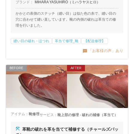
ブランド：
MIHARA YASUHIRO（ミハラヤスヒロ）
かかとの表側のステッチ（縫い目）は似た色の糸で、縫い目の
穴に合わせて縫い直しています。靴の内側の破れは革当ての修
理を行いました。
縫い目の破れ・ほつれ
革当て修理_靴
【配送修理】
「お客様の声」あり
アイテム：
靴修理
サービス：
靴上部の修理 - 破れの補修（革当て）
革靴の破れを革を当てて補修する（チャールズパッ