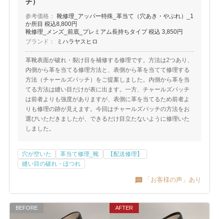
チ）
参考価格：
靴修理_アッパー特殊_革当て（穴あき・やぶれ）_1
か所目 税込8,800円
靴修理_メンズ_前底_プレミアム長持ちタイプ 税込 3,850円
ブランド：
ミハラヤスヒロ
革靴表面が破れ・裂け目を補修する修理です。方法は2つあり、
内側から革を当てる修理方法と、表側から革を当てて修理する
方法（チャールズパッチ）をご提案しました。内側から革を当
てる方法は縫い目だけが表に出ます。一方、チャールズパッチ
は前者よりも強度がありますが、表側に革を当てるため前者よ
りも修理の跡が見えます。今回はチャールズパッチの方法をお
選びいただきましたが、できるだけ目立たないように修理いた
しました。
穴が空いた
革当て修理_靴
【配送修理】
縫い目の破れ・ほつれ
「お客様の声」あり