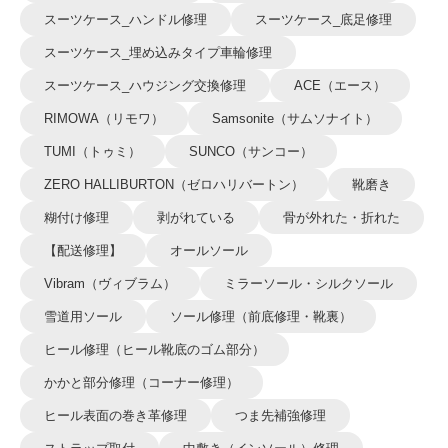
スーツケース_ハンドル修理
スーツケース_底足修理
スーツケース_埋め込みタイプ車輪修理
スーツケース_ハウジング交換修理
ACE（エース）
RIMOWA（リモワ）
Samsonite（サムソナイト）
TUMI（トゥミ）
SUNCO（サンコー）
ZERO HALLIBURTON（ゼロハリバートン）
靴磨き
糊付け修理
剥がれている
骨が外れた・折れた
【配送修理】
オールソール
Vibram（ヴィブラム）
ミラーソール・シルクソール
雪道用ソール
ソール修理（前底修理・靴裏）
ヒール修理（ヒール靴底のゴム部分）
かかと部分修理（コーナー修理）
ヒール表面の巻き革修理
つま先補強修理