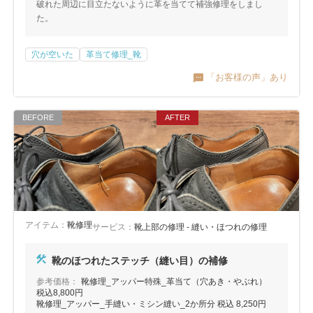
破れた周辺に目立たないように革を当てて補強修理をしまし
た。
穴が空いた
革当て修理_靴
「お客様の声」あり
アイテム：
靴修理
サービス：
靴上部の修理 - 縫い・ほつれの修理
靴のほつれたステッチ（縫い目）の補修
参考価格：
靴修理_アッパー特殊_革当て（穴あき・やぶれ）
税込8,800円
靴修理_アッパー_手縫い・ミシン縫い_2か所分 税込 8,250円