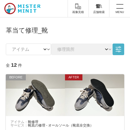
画像見積
店舗検索
MENU
トップ
革当て修理_靴
ミスターミニットについて
修理サービス・料金
12
全
件
スーツケース修理
靴修理
スニーカー修理
靴磨き
カバンの修理
時計修理・電池交換
傘修理
合鍵の作製
印鑑・はんこの作製
ダビング
アイテム：
靴修理
サービス：
靴底の修理 - オールソール（靴底全交換）