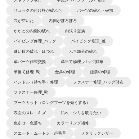
ストラップ取付
中敷き（インソール）修理
リュックの付け根が破れた
パーツの破れ・破損
穴が空いた
内側がぼろぼろ
かかとの内側の破れ
内張り交換
パイピング修理_バッグ
パイピング修理_靴
縫い目の破れ・ほつれ
ふち部分の破れ
革パーツ作製交換
革当て修理_バッグ財布
革当て修理_靴
金具の修理
錠前の修理
ハンドル（持ち手）修理
ファスナー修理_バッグ財布
ファスナー修理_靴
ブーツカット（ロングブーツを短くする）
表面のスレ・キズ
汚れ・シミを取りたい
色あせ・色落ち
カラーリング補修
スエード・ムートン・起毛革
メタリックレザー