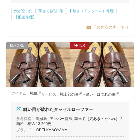
穴が空いた
革当て修理_靴
中敷き（インソール）修理
【配送修理】
「お客様の声」あり
アイテム：
靴修理
サービス：
靴上部の修理 - 縫い・ほつれの修理
縫い目が破れたタッセルローファー
参考価格：
靴修理_アッパー特殊_革当て（穴あき・やぶれ） 2
箇所 税込 13,200円
ブランド：
OPELKA AOYAMA