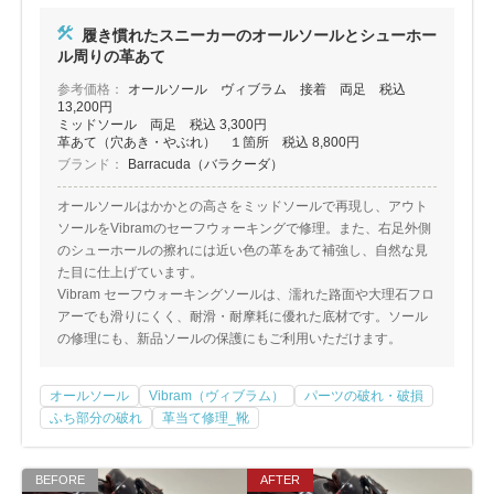
包丁研ぎ
杖先の修理
履き慣れたスニーカーのオールソールとシューホー
店舗を探す
ル周りの革あて
参考価格：
オールソール ヴィブラム 接着 両足 税込
13,200円
オンライン修理見積もりサービス（配送修理）
ミッドソール 両足 税込 3,300円
革あて（穴あき・やぶれ） １箇所 税込 8,800円
よくあるご質問
ブランド：
Barracuda（バラクーダ）
オールソールはかかとの高さをミッドソールで再現し、アウト
お問い合わせ
ソールをVibramのセーフウォーキングで修理。また、右足外側
のシューホールの擦れには近い色の革をあて補強し、自然な見
た目に仕上げています。
採用情報
Vibram セーフウォーキングソールは、濡れた路面や大理石フロ
アーでも滑りにくく、耐滑・耐摩耗に優れた底材です。ソール
の修理にも、新品ソールの保護にもご利用いただけます。
CLOSE
オールソール
Vibram（ヴィブラム）
パーツの破れ・破損
ふち部分の破れ
革当て修理_靴