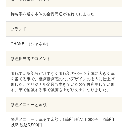
包丁研ぎ
杖先の修理
持ち手を通す本体の金具周辺が破れてしまった
店舗を探す
オンライン修理見積もりサービス（配送修理）
ブランド
よくあるご質問
CHANEL（シャネル）
お問い合わせ
修理担当者のコメント
採用情報
破れている部分だけでなく破れ部のパーツ全体に大きく革
を当てる事で、継ぎ接ぎ感のないデザインのように仕上げ
ました。オリジナル金具も生きていたので再利用していま
す。革で補強する事で強度も上がり丈夫になりました。
CLOSE
修理メニューと金額
修理メニュー：革あて金額：1箇所 税込11,000円、2箇所目
以降 税込5,500円