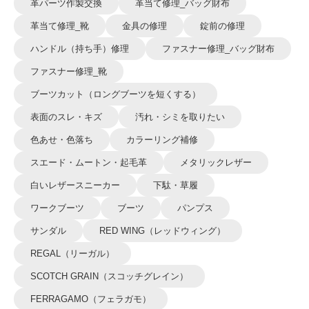
革パーツ作製交換
革当て修理_バッグ財布
革当て修理_靴
金具の修理
錠前の修理
ハンドル（持ち手）修理
ファスナー修理_バッグ財布
ファスナー修理_靴
ブーツカット（ロングブーツを短くする）
表面のスレ・キズ
汚れ・シミを取りたい
色あせ・色落ち
カラーリング補修
スエード・ムートン・起毛革
メタリックレザー
白いレザースニーカー
下駄・草履
ワークブーツ
ブーツ
パンプス
サンダル
RED WING（レッドウィング）
REGAL（リーガル）
SCOTCH GRAIN（スコッチグレイン）
FERRAGAMO（フェラガモ）