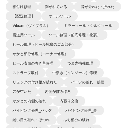
糊付け修理
剥がれている
骨が外れた・折れた
【配送修理】
オールソール
Vibram（ヴィブラム）
ミラーソール・シルクソール
雪道用ソール
ソール修理（前底修理・靴裏）
ヒール修理（ヒール靴底のゴム部分）
かかと部分修理（コーナー修理）
ヒール表面の巻き革修理
つま先補強修理
ストラップ取付
中敷き（インソール）修理
リュックの付け根が破れた
パーツの破れ・破損
穴が空いた
内側がぼろぼろ
かかとの内側の破れ
内張り交換
パイピング修理_バッグ
パイピング修理_靴
縫い目の破れ・ほつれ
ふち部分の破れ