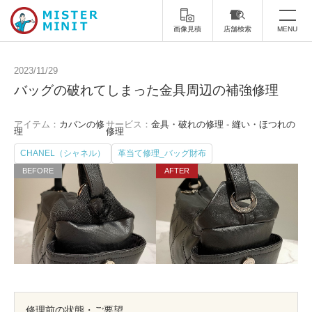
画像見積
店舗検索
MENU
トップ
2023/11/29
バッグの破れてしまった金具周辺の補強修理
ミスターミニットについて
アイテム：
カバンの修
サービス：
金具・破れの修理 - 縫い・ほつれの
修理サービス・料金
理
修理
CHANEL（シャネル）
革当て修理_バッグ財布
スーツケース修理
靴修理
スニーカー修理
靴磨き
カバンの修理
時計修理・電池交換
傘修理
合鍵の作製
印鑑・はんこの作製
ダビング
修理前の状態・ご要望