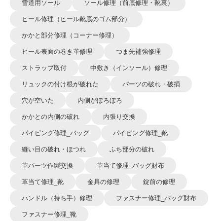
雪道用ソール
ソール修理（前底修理・靴裏）
ヒール修理（ヒール靴底のゴム部分）
かかと部分修理（コーナー修理）
ヒール表面の巻き革修理
つま先補強修理
ストラップ取付
中敷き（インソール）修理
リュックの付け根が破れた
パーツの破れ・破損
穴が空いた
内側がぼろぼろ
かかとの内側の破れ
内張り交換
パイピング修理_バッグ
パイピング修理_靴
縫い目の破れ・ほつれ
ふち部分の破れ
革パーツ作製交換
革当て修理_バッグ財布
革当て修理_靴
金具の修理
錠前の修理
ハンドル（持ち手）修理
ファスナー修理_バッグ財布
ファスナー修理_靴