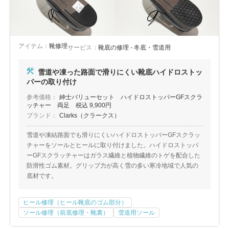
アイテム：
靴修理
サービス：
靴底の修理 - 冬底・雪道用
雪道や凍った路面で滑りにくい靴底ハイドロストッ
パーの取り付け
参考価格：
紳士バリューセット ハイドロストッパーGFスクラ
ッチャー 両足 税込 9,900円
ブランド：
Clarks（クラークス）
雪道や凍結路面でも滑りにくいハイドロストッパーGFスクラッ
チャーをソールとヒールに取り付けました。ハイドロストッパ
ーGFスクラッチャーはガラス繊維と植物繊維のトゲを配合した
防滑性ゴム素材。グリップ力が高く雪の多い寒冷地域で人気の
底材です。
ヒール修理（ヒール靴底のゴム部分）
ソール修理（前底修理・靴裏）
雪道用ソール