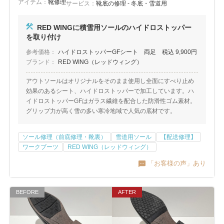
アイテム：
靴修理
サービス：
靴底の修理 - 冬底・雪道用
RED WINGに積雪用ソールのハイドロストッパー
を取り付け
参考価格：
ハイドロストッパーGFシート 両足 税込 9,900円
ブランド：
RED WING（レッドウィング）
アウトソールはオリジナルをそのまま使用し全面にすべり止め
効果のあるシート、ハイドロストッパーで加工しています。ハ
イドロストッパーGFはガラス繊維を配合した防滑性ゴム素材。
グリップ力が高く雪の多い寒冷地域で人気の底材です。
ソール修理（前底修理・靴裏）
雪道用ソール
【配送修理】
ワークブーツ
RED WING（レッドウィング）
「お客様の声」あり