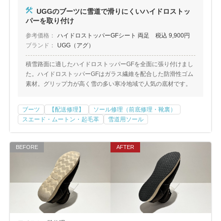
包丁研ぎ
杖先の修理
UGGのブーツに雪道で滑りにくいハイドロストッ
パーを取り付け
店舗を探す
参考価格：
ハイドロストッパーGFシート 両足 税込 9,900円
ブランド：
UGG（アグ）
オンライン修理見積もりサービス（配送修理）
積雪路面に適したハイドロストッパーGFを全面に張り付けまし
よくあるご質問
た。ハイドロストッパーGFはガラス繊維を配合した防滑性ゴム
素材。グリップ力が高く雪の多い寒冷地域で人気の底材です。
お問い合わせ
ブーツ
【配送修理】
ソール修理（前底修理・靴裏）
スエード・ムートン・起毛革
雪道用ソール
採用情報
CLOSE