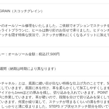
H GRAIN（スコッチグレイン）
ーのオールソール修理をいたしました。ご依頼でオプションでステッチ
をライトブラウンに、ヒールは飾り釘のお任せで承りました。ヒドゥン
テッチを隠す特殊な技法で、ステッチが擦れにくくなるメリットに加え
ー：オールソール金額：税込27,500円
4週間（納期は時期により異なります）
ンチャネル」とは、底面に縫い目が出ない特殊な仕上げ方のことです。ST
こしていきます。底面に水を付け、革を柔らかくして加工しやすくしま
サイドから1mmほどの厚みを残し、切り込みを入れていきます。POIN
寧に作業していきます。革が硬いので、段階を分けて切り込みを深くしてい
ていきます。何度か繰り返して、ステッチが埋まるくらいの溝を作りま
、しっかりと溝に収まりました。STEP3.ドブ伏せステッチ部分を叩い