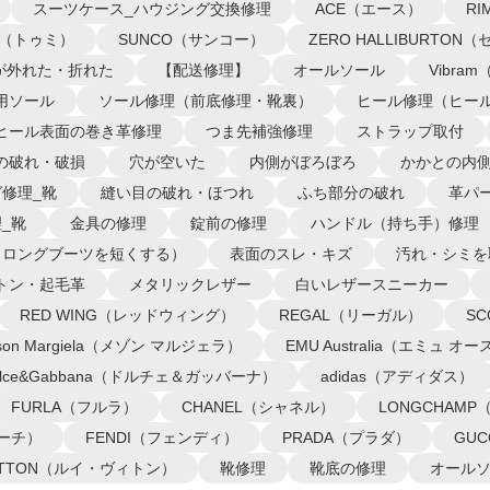
スーツケース_ハウジング交換修理
ACE（エース）
R
I（トゥミ）
SUNCO（サンコー）
ZERO HALLIBURTO
が外れた・折れた
【配送修理】
オールソール
Vibra
用ソール
ソール修理（前底修理・靴裏）
ヒール修理（ヒー
ヒール表面の巻き革修理
つま先補強修理
ストラップ取付
の破れ・破損
穴が空いた
内側がぼろぼろ
かかとの内
修理_靴
縫い目の破れ・ほつれ
ふち部分の破れ
革パ
_靴
金具の修理
錠前の修理
ハンドル（持ち手）修理
（ロングブーツを短くする）
表面のスレ・キズ
汚れ・シミを
トン・起毛革
メタリックレザー
白いレザースニーカー
RED WING（レッドウィング）
REGAL（リーガル）
S
ison Margiela（メゾン マルジェラ）
EMU Australia（エミュ 
olce&Gabbana（ドルチェ＆ガッバーナ）
adidas（アディダス）
FURLA（フルラ）
CHANEL（シャネル）
LONGCHAM
コーチ）
FENDI（フェンディ）
PRADA（プラダ）
GU
VUITTON（ルイ・ヴィトン）
靴修理
靴底の修理
オール