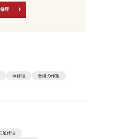
修理
傘修理
合鍵の作製
底足修理