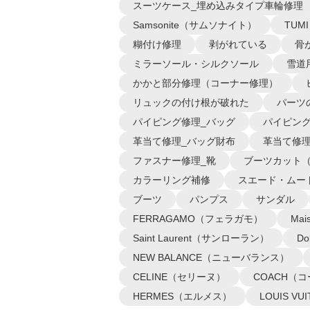
スーツケース_埋め込みタイプ車輪修理
Samsonite（サムソナイト）
TUM
糊付け修理
剥がれている
骨
ミラーソール・シルクソール
雪道
かかと部分修理（コーナー修理）
リュックの付け根が破れた
パーツ
パイピング修理_バッグ
パイピング
革当て修理_バッグ財布
革当て修理
ファスナー修理_靴
ブーツカット
カラーリング補修
スエード・ムー
ブーツ
パンプス
サンダル
FERRAGAMO（フェラガモ）
Ma
Saint Laurent（サンローラン）
D
NEW BALANCE（ニューバランス）
CELINE（セリーヌ）
COACH（
HERMES（エルメス）
LOUIS 