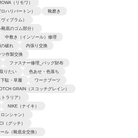
IMOWA（リモワ）
N（ゼロハリバートン）
靴磨き
m（ヴィブラム）
ル靴底のゴム部分）
中敷き（インソール）修理
側の破れ
内張り交換
ーツ作製交換
ファスナー修理_バッグ財布
取りたい
色あせ・色落ち
下駄・草履
ワークブーツ
COTCH GRAIN（スコッチグレイン）
オーストラリア）
NIKE（ナイキ）
P（ロンシャン）
CCI（グッチ）
ソール（靴底全交換）