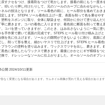
に戻すクセをつけ、接着剤をつけて乾かします。接着の前にもう一度水
す。叩いたり押し付けたりして、元のソールのカーブに合わせながらし
ャネルの技法となります。ソール着色の前に、ヒール部分を進めておき
固定します。STEP4.ソール着色仕上げ一度、表面を削って色を乗せや
。塗料をスポンジに取り、全体に馴染ませ、何回かに分けて塗り込んだ
丁寧に磨きます。コバの着色に入りますが、着色前に断面を削って整え
す。コバを塗っていきますが、このとき、はみ出さないように一気に塗
体を手作業で磨いて底面の完成です。STEP5.ヒール取り付け積み上げ
内側を先に仕上げます。ソールとの隙間ができないように削り、底面に
定し、削って形を整え、細かいヤスリで仕上げます。STEP6.ヒール着
トブラウンの塗料を塗り込みます。ワックスでツヤを出し、磨きます。
て黒色に着色したらワックスで磨きます。最後にかかとにギザ模様をつ
交換で、ドレッシーなソールに仕上がりました。オールソールのオプシ
/25公開 2024/10/11更新
予告なく変更になる場合があります。サムネイル画像が荒れて見える場合があります