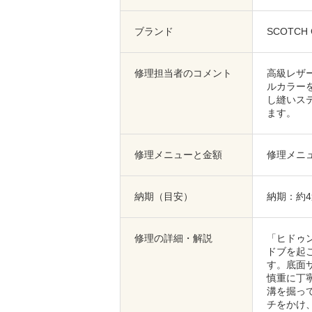
ブランド
SCOTC
修理担当者のコメント
高級レザ
ルカラー
し縫いス
ます。
修理メニューと金額
修理メニュ
納期（目安）
納期：約
修理の詳細・解説
「ヒドゥ
ドブを起
す。底面
慎重に丁
溝を掘っ
チをかけ