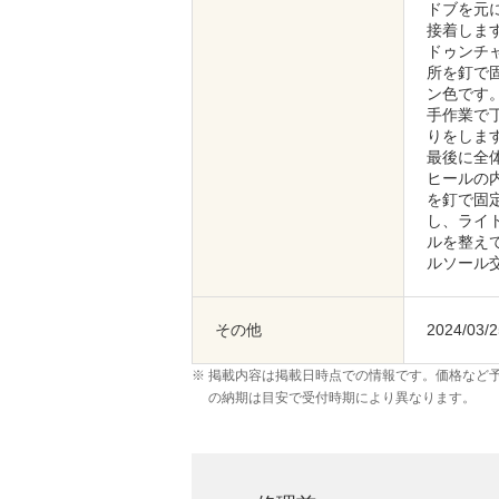
ドブを元
接着しま
ドゥンチ
所を釘で
ン色です
手作業で
りをしま
最後に全
ヒールの
を釘で固
し、ライ
ルを整え
ルソール
その他
2024/03
掲載内容は掲載日時点での情報です。価格など
の納期は目安で受付時期により異なります。