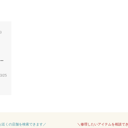
ン）
ー
3/25
 お近くの店舗を検索できます／
＼修理したいアイテムを相談で