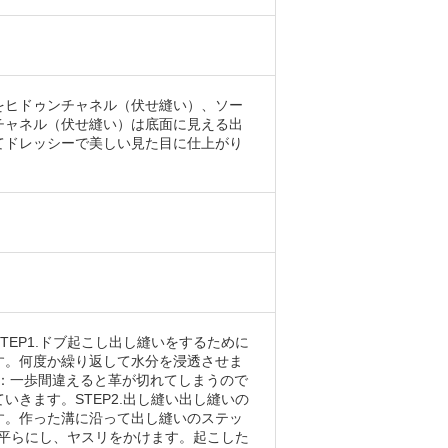
をヒドゥンチャネル（伏せ縫い）、ソー
チャネル（伏せ縫い）は底面に見える出
てドレッシーで美しい見た目に仕上がり
EP1.ドブ起こし出し縫いをするために
す。何度か繰り返して水分を浸透させま
T：一歩間違えると革が切れてしまうので
きます。STEP2.出し縫い出し縫いの
す。作った溝に沿って出し縫いのステッ
て平らにし、ヤスリをかけます。起こした