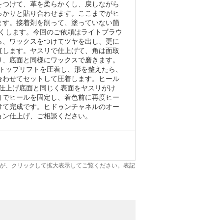
をつけて、革を柔らかくし、戻しながら
っかりと貼り合わせます。ここまでがヒ
ます。接着剤を削って、塗っていない箇
すくします。今回のご依頼はライトブラウ
ら、ワックスをつけてツヤを出し、更に
直します。ヤスリで仕上げて、角は面取
り、底面と同様にワックスで磨きます。
とトップリフトを圧着し、形を整えたら、
合わせてセットして圧着します。ヒール
色仕上げ底面と同じく表面をヤスリがけ
釘でヒールを固定し、着色前に再度ヒー
けて完成です。ヒドゥンチャネルのオー
ョン仕上げ、ご相談ください。
が、クリックして拡大表示してご覧ください。表記