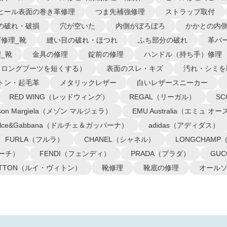
ヒール表面の巻き革修理
つま先補強修理
ストラップ取付
の破れ・破損
穴が空いた
内側がぼろぼろ
かかとの内
修理_靴
縫い目の破れ・ほつれ
ふち部分の破れ
革パ
_靴
金具の修理
錠前の修理
ハンドル（持ち手）修理
（ロングブーツを短くする）
表面のスレ・キズ
汚れ・シミを
トン・起毛革
メタリックレザー
白いレザースニーカー
RED WING（レッドウィング）
REGAL（リーガル）
S
ison Margiela（メゾン マルジェラ）
EMU Australia（エミュ 
olce&Gabbana（ドルチェ＆ガッバーナ）
adidas（アディダス）
FURLA（フルラ）
CHANEL（シャネル）
LONGCHAM
コーチ）
FENDI（フェンディ）
PRADA（プラダ）
GU
VUITTON（ルイ・ヴィトン）
靴修理
靴底の修理
オール