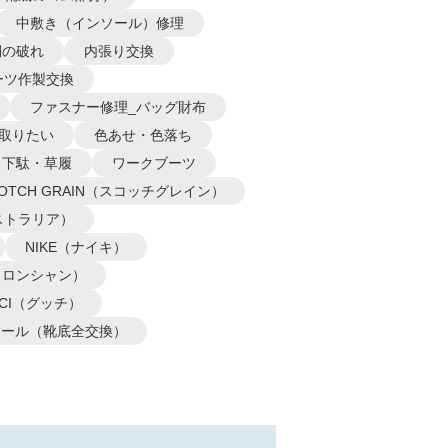
中敷き（インソール）修理
側の破れ
内張り交換
ーツ作製交換
ファスナー修理_バッグ財布
取りたい
色あせ・色落ち
下駄・草履
ワークブーツ
COTCH GRAIN（スコッチグレイン）
オーストラリア）
NIKE（ナイキ）
P（ロンシャン）
CCI（グッチ）
ソール（靴底全交換）