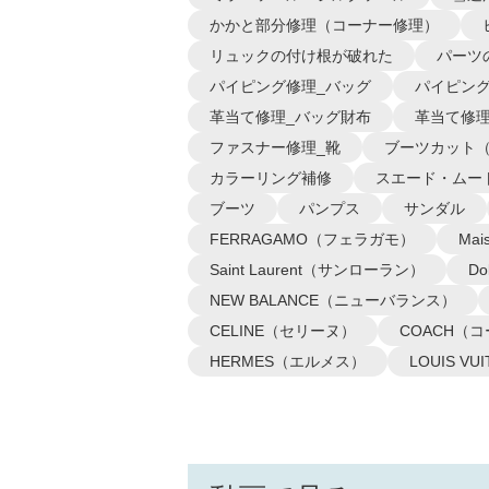
かかと部分修理（コーナー修理）
リュックの付け根が破れた
パーツ
パイピング修理_バッグ
パイピング
革当て修理_バッグ財布
革当て修理
ファスナー修理_靴
ブーツカット
カラーリング補修
スエード・ムー
ブーツ
パンプス
サンダル
FERRAGAMO（フェラガモ）
Ma
Saint Laurent（サンローラン）
D
NEW BALANCE（ニューバランス）
CELINE（セリーヌ）
COACH（
HERMES（エルメス）
LOUIS 