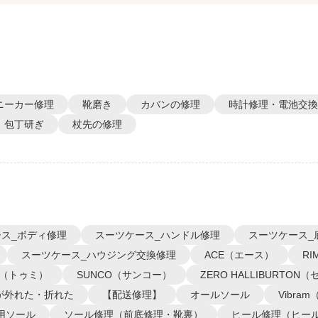
ニーカー修理
靴磨き
カバンの修理
時計修理・電池交換
包丁研ぎ
杖先の修理
ス_ボディ修理
スーツケース_ハンドル修理
スーツケース_
スーツケース_ハウジング交換修理
ACE（エース）
R
I（トゥミ）
SUNCO（サンコー）
ZERO HALLIBURTO
が外れた・折れた
【配送修理】
オールソール
Vibra
用ソール
ソール修理（前底修理・靴裏）
ヒール修理（ヒー