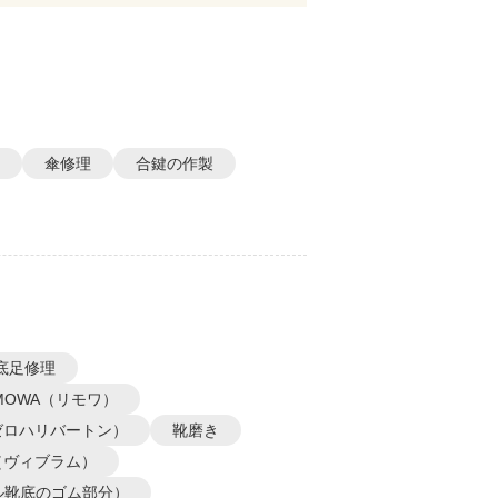
傘修理
合鍵の作製
底足修理
IMOWA（リモワ）
N（ゼロハリバートン）
靴磨き
m（ヴィブラム）
ル靴底のゴム部分）