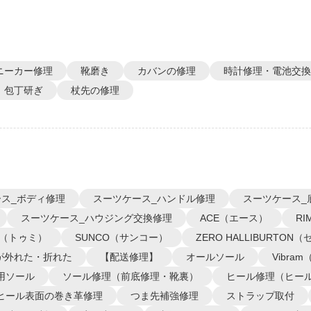
ニーカー修理
靴磨き
カバンの修理
時計修理・電池交換
包丁研ぎ
杖先の修理
ス_ボディ修理
スーツケース_ハンドル修理
スーツケース_
スーツケース_ハウジング交換修理
ACE（エース）
R
I（トゥミ）
SUNCO（サンコー）
ZERO HALLIBURTO
が外れた・折れた
【配送修理】
オールソール
Vibra
用ソール
ソール修理（前底修理・靴裏）
ヒール修理（ヒー
ヒール表面の巻き革修理
つま先補強修理
ストラップ取付