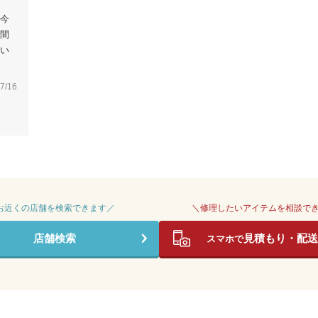
今
間
い
7/16
 お近くの店舗を検索できます／
＼修理したいアイテムを相談で
店舗検索
見積もり・配送
スマホで