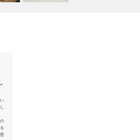
し
い
し
の
る
思