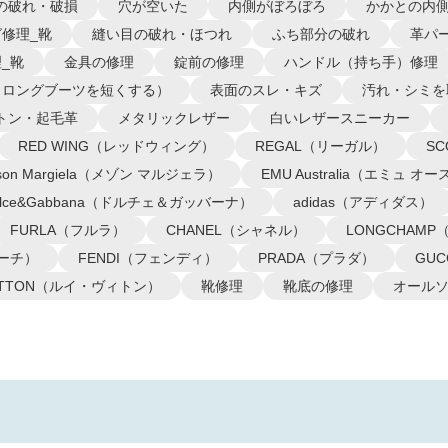
の破れ・破損
穴が空いた
内側がぼろぼろ
かかとの内
修理_靴
縫い目の破れ・ほつれ
ふち部分の破れ
革パ
_靴
金具の修理
錠前の修理
ハンドル（持ち手）修理
（ロングブーツを短くする）
表面のスレ・キズ
汚れ・シミを
トン・起毛革
メタリックレザー
白いレザースニーカー
RED WING（レッドウィング）
REGAL（リーガル）
S
ison Margiela（メゾン マルジェラ）
EMU Australia（エミュ 
olce&Gabbana（ドルチェ＆ガッバーナ）
adidas（アディダス）
FURLA（フルラ）
CHANEL（シャネル）
LONGCHAM
コーチ）
FENDI（フェンディ）
PRADA（プラダ）
GU
VUITTON（ルイ・ヴィトン）
靴修理
靴底の修理
オール