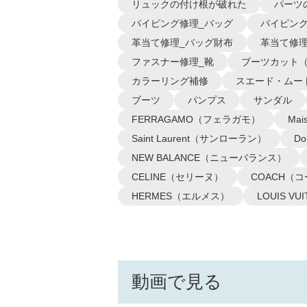
リュックの付け根が破れた
パーツ
パイピング修理_バッグ
パイピング
革当て修理_バッグ財布
革当て修理
ファスナー修理_靴
ブーツカット
カラーリング補修
スエード・ムー
ブーツ
パンプス
サンダル
FERRAGAMO（フェラガモ）
Ma
Saint Laurent（サンローラン）
D
NEW BALANCE（ニューバランス）
CELINE（セリーヌ）
COACH（
HERMES（エルメス）
LOUIS 
動画で見る