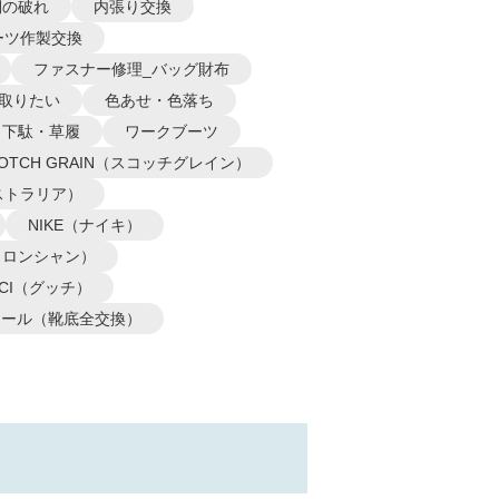
側の破れ
内張り交換
ーツ作製交換
ファスナー修理_バッグ財布
取りたい
色あせ・色落ち
下駄・草履
ワークブーツ
COTCH GRAIN（スコッチグレイン）
オーストラリア）
NIKE（ナイキ）
P（ロンシャン）
CCI（グッチ）
ソール（靴底全交換）