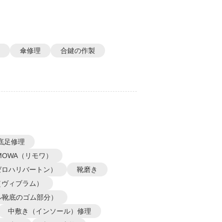
傘修理
合鍵の作製
底足修理
IMOWA（リモワ）
N（ゼロハリバートン）
靴磨き
m（ヴィブラム）
ル靴底のゴム部分）
中敷き（インソール）修理