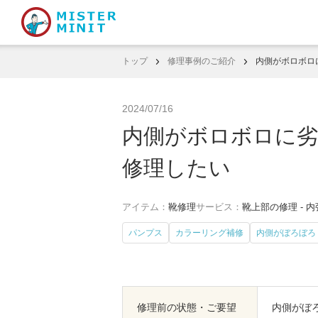
トップ
修理事例のご紹介
内側がボロボロ
2024/07/16
内側がボロボロに劣
修理したい
アイテム：
靴修理
サービス：
靴上部の修理 - 
パンプス
カラーリング補修
内側がぼろぼろ
修理前の状態・ご要望
内側がぼ