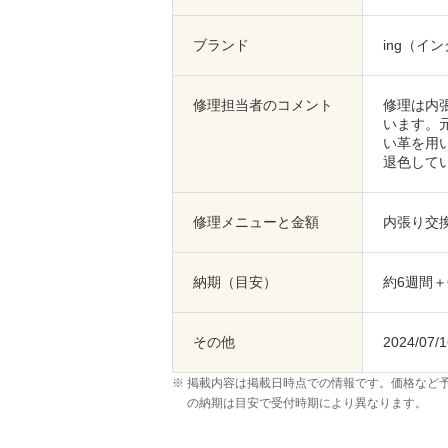
ブランド
ing（イ
修理担当者のコメント
修理は内
います。
い革を用
退色して
修理メニューと金額
内張り交換
納期（目安）
約6週間
その他
2024/07
掲載内容は掲載日時点での情報です。価格など
の納期は目安で受付時期により異なります。