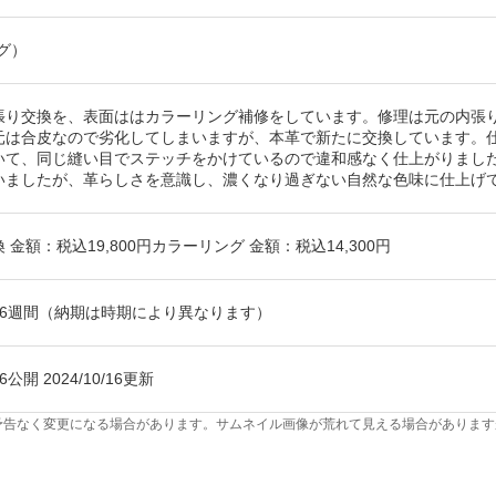
ング）
張り交換を、表面ははカラーリング補修をしています。修理は元の内張
元は合皮なので劣化してしまいますが、本革で新たに交換しています。
いて、同じ縫い目でステッチをかけているので違和感なく仕上がりまし
いましたが、革らしさを意識し、濃くなり過ぎない自然な色味に仕上げ
 金額：税込19,800円カラーリング 金額：税込14,300円
＋6週間（納期は時期により異なります）
/16公開 2024/10/16更新
予告なく変更になる場合があります。サムネイル画像が荒れて見える場合があります