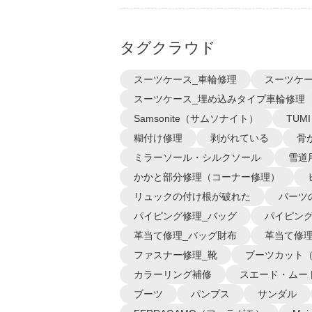
タグクラウド
スーツケース_車輪修理
スーツケー
スーツケース_埋め込みタイプ車輪修理
Samsonite（サムソナイト）
TUM
糊付け修理
剥がれている
骨
ミラーソール・シルクソール
雪道
かかと部分修理（コーナー修理）
リュックの付け根が破れた
パーツ
パイピング修理_バッグ
パイピング
革当て修理_バッグ財布
革当て修理
ファスナー修理_靴
ブーツカット
カラーリング補修
スエード・ムー
ブーツ
パンプス
サンダル