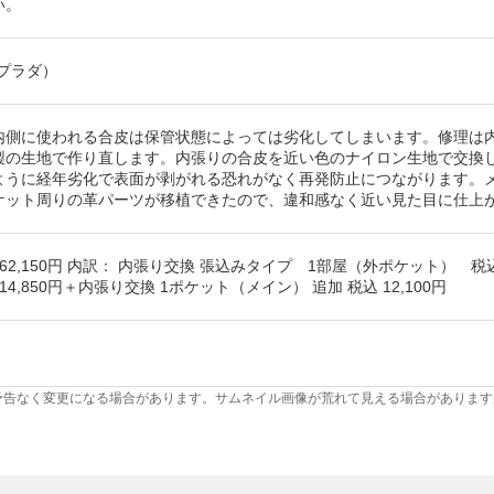
い。
（プラダ）
内側に使われる合皮は保管状態によっては劣化してしまいます。修理は
製の生地で作り直します。内張りの合皮を近い色のナイロン生地で交換
ように経年劣化で表面が剥がれる恐れがなく再発防止につながります。
ケット周りの革パーツが移植できたので、違和感なく近い見た目に仕上
 62,150円 内訳： 内張り交換 張込みタイプ 1部屋（外ポケット） 税込
14,850円＋内張り交換 1ポケット（メイン） 追加 税込 12,100円
予告なく変更になる場合があります。サムネイル画像が荒れて見える場合があります