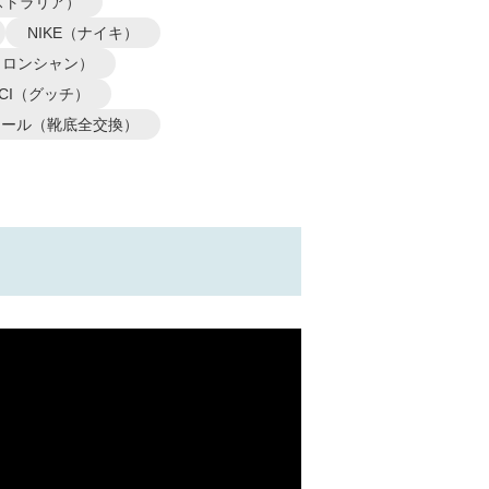
オーストラリア）
NIKE（ナイキ）
P（ロンシャン）
CCI（グッチ）
ソール（靴底全交換）