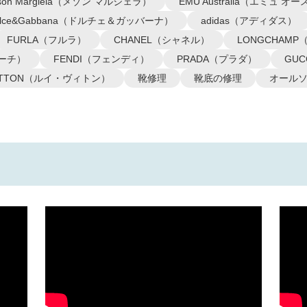
ison Margiela（メゾン マルジェラ）
EMU Australia（エミュ 
olce&Gabbana（ドルチェ＆ガッバーナ）
adidas（アディダス）
FURLA（フルラ）
CHANEL（シャネル）
LONGCHAM
コーチ）
FENDI（フェンディ）
PRADA（プラダ）
GU
VUITTON（ルイ・ヴィトン）
靴修理
靴底の修理
オール