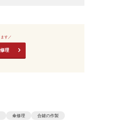
きます／
修理
傘修理
合鍵の作製