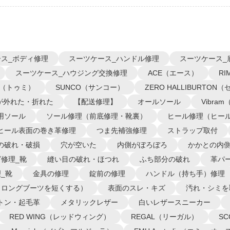
ス_ボディ修理
スーツケース_ハンドル修理
スーツケース_
スーツケース_ハウジング交換修理
ACE（エース）
R
I（トゥミ）
SUNCO（サンコー）
ZERO HALLIBURTO
が外れた・折れた
【配送修理】
オールソール
Vibra
用ソール
ソール修理（前底修理・靴裏）
ヒール修理（ヒー
ヒール表面の巻き革修理
つま先補強修理
ストラップ取付
の破れ・破損
穴が空いた
内側がぼろぼろ
かかとの内
修理_靴
縫い目の破れ・ほつれ
ふち部分の破れ
革パ
_靴
金具の修理
錠前の修理
ハンドル（持ち手）修理
（ロングブーツを短くする）
表面のスレ・キズ
汚れ・シミを
トン・起毛革
メタリックレザー
白いレザースニーカー
RED WING（レッドウィング）
REGAL（リーガル）
S