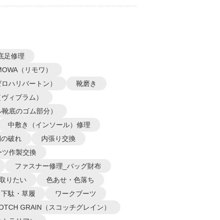
底足修理
IMOWA（リモワ）
N（ゼロハリバートン）
靴磨き
m（ヴィブラム）
ル靴底のゴム部分）
中敷き（インソール）修理
側の破れ
内張り交換
ーツ作製交換
ファスナー修理_バッグ財布
取りたい
色あせ・色落ち
下駄・草履
ワークブーツ
COTCH GRAIN（スコッチグレイン）