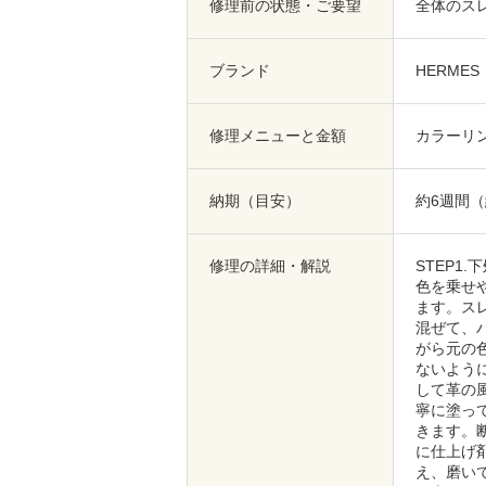
修理前の状態・ご要望
全体のス
ブランド
HERME
修理メニューと金額
カラーリン
納期（目安）
約6週間
修理の詳細・解説
STEP
色を乗せ
ます。ス
混ぜて、
がら元の
ないよう
して革の
寧に塗っ
きます。
に仕上げ
え、磨い