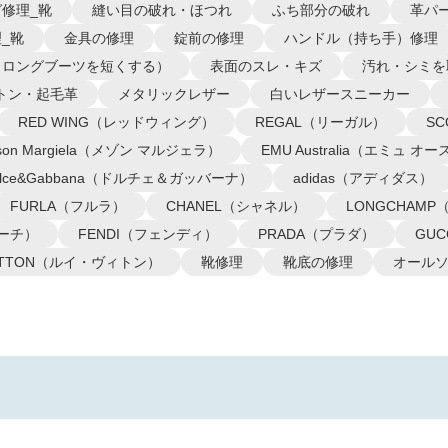
修理_靴
縫い目の破れ・ほつれ
ふち部分の破れ
革パ
_靴
金具の修理
錠前の修理
ハンドル（持ち手）修理
（ロングブーツを短くする）
表面のスレ・キズ
汚れ・シミを
トン・起毛革
メタリックレザー
白いレザースニーカー
RED WING（レッドウィング）
REGAL（リーガル）
S
ison Margiela（メゾン マルジェラ）
EMU Australia（エミュ 
olce&Gabbana（ドルチェ＆ガッバーナ）
adidas（アディダス）
FURLA（フルラ）
CHANEL（シャネル）
LONGCHAM
コーチ）
FENDI（フェンディ）
PRADA（プラダ）
GU
VUITTON（ルイ・ヴィトン）
靴修理
靴底の修理
オール