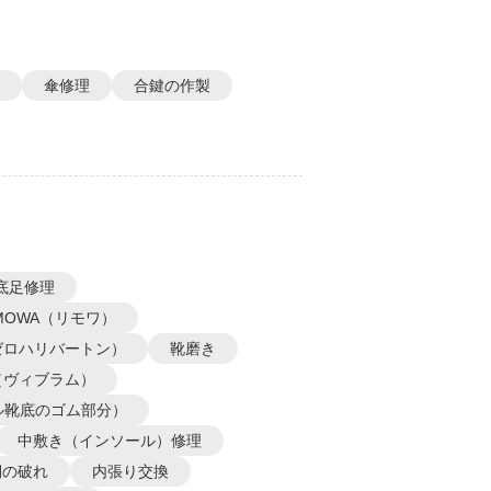
傘修理
合鍵の作製
底足修理
IMOWA（リモワ）
N（ゼロハリバートン）
靴磨き
m（ヴィブラム）
ル靴底のゴム部分）
中敷き（インソール）修理
側の破れ
内張り交換