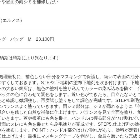
レや底面の雨シミを補修したい
S（エルメス）
グ バッグ M 23,100円
（納期は時期により異なります）
1.下処理最初に、補色しない部分をマスキングで保護し、続いて表面の油
やすくしておきます。STEP2.下地剤の塗布下地剤を吹き付けます。下
レの大きい箇所は、無色の塗料を塗り込んでカラーの染み込みを防ぐ土台を
バッグの色に合わせて調色をします。近い色ができたら、目立たないと
色と確認し微調整し、再度試し塗りをして調色が完成です。STEP4.刷
にバランスよく塗っていきます。雨シミ部分は、シミが隠れるように「
風合いを残した自然な補修に仕上げます。バランスを見て全面を塗り、
ていきます。蓋や根革にも色を乗せ、ハンドルは握る部分がひび割れて
断面のスレにも色を乗せたら刷毛塗りが完成です。STEP5.仕上げ剤の
剤を塗布します。POINT：ハンドル部分はひび割れがあり、塗料が定
て仕上げます。最後にマスキングテープを剥がし、金属を磨いたら完成