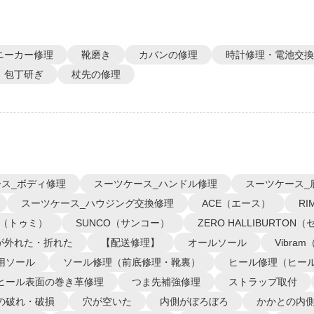
ニーカー修理
靴磨き
カバンの修理
時計修理・電池交換
包丁研ぎ
杖先の修理
ス_ボディ修理
スーツケース_ハンドル修理
スーツケース_
スーツケース_ハウジング交換修理
ACE（エース）
R
I（トゥミ）
SUNCO（サンコー）
ZERO HALLIBURTO
が外れた・折れた
【配送修理】
オールソール
Vibra
用ソール
ソール修理（前底修理・靴裏）
ヒール修理（ヒー
ヒール表面の巻き革修理
つま先補強修理
ストラップ取付
の破れ・破損
穴が空いた
内側がぼろぼろ
かかとの内