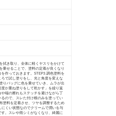
分を拭き取り、全体に軽くヤスリをかけて
地を乗せることで、塗料の定着が良くなり
作っておきます。STEP3.調色塗料を
ころで試し塗りをし、光と角度を変えな
毛塗りバッグに色を乗せていき、ムラが出
何度か重ね塗りをして乾かす」を繰り返
角や端の擦れもステッチを避けながら丁
いるので、スレた付け根のみを塗ってい
塗布塗料を定着させ、ツヤを調整するため
着しにくい状態なのでクリームで潤いを与
です。スレや雨シミがなくなり、綺麗に