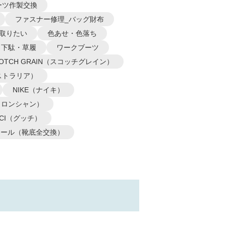
ーツ作製交換
ファスナー修理_バッグ財布
取りたい
色あせ・色落ち
下駄・草履
ワークブーツ
COTCH GRAIN（スコッチグレイン）
オーストラリア）
NIKE（ナイキ）
P（ロンシャン）
CCI（グッチ）
ソール（靴底全交換）