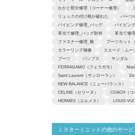
かかと部分修理（コーナー修理）
リュックの付け根が破れた
パーツ
パイピング修理_バッグ
パイピング
革当て修理_バッグ財布
革当て修理
ファスナー修理_靴
ブーツカット
カラーリング補修
スエード・ムー
ブーツ
パンプス
サンダル
FERRAGAMO（フェラガモ）
Ma
Saint Laurent（サンローラン）
D
NEW BALANCE（ニューバランス）
CELINE（セリーヌ）
COACH（
HERMES（エルメス）
LOUIS 
ミスターミニットの他のサービ