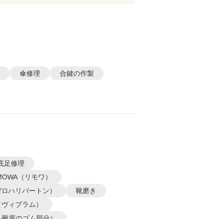
傘修理
合鍵の作製
底足修理
IMOWA（リモワ）
N（ゼロハリバートン）
靴磨き
m（ヴィブラム）
ル靴底のゴム部分）