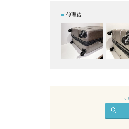
修理後
＼