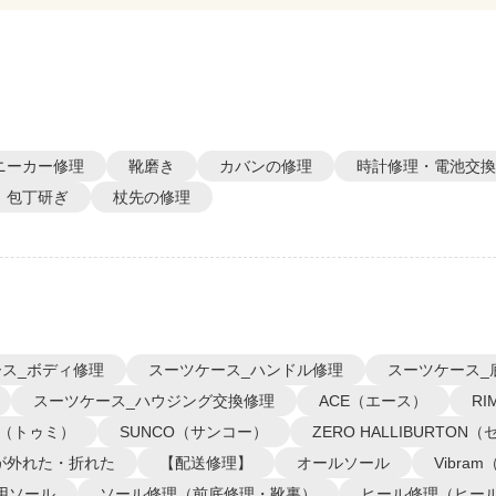
ニーカー修理
靴磨き
カバンの修理
時計修理・電池交換
包丁研ぎ
杖先の修理
ス_ボディ修理
スーツケース_ハンドル修理
スーツケース_
スーツケース_ハウジング交換修理
ACE（エース）
R
I（トゥミ）
SUNCO（サンコー）
ZERO HALLIBURTO
が外れた・折れた
【配送修理】
オールソール
Vibra
用ソール
ソール修理（前底修理・靴裏）
ヒール修理（ヒー