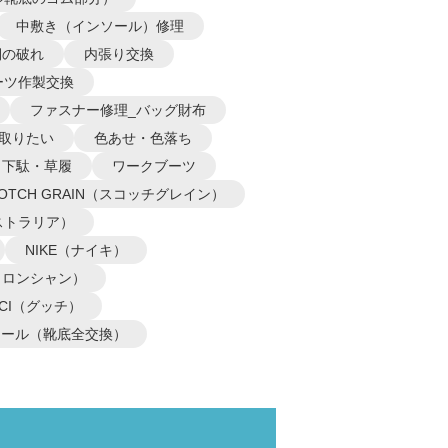
中敷き（インソール）修理
側の破れ
内張り交換
ーツ作製交換
ファスナー修理_バッグ財布
取りたい
色あせ・色落ち
下駄・草履
ワークブーツ
COTCH GRAIN（スコッチグレイン）
オーストラリア）
NIKE（ナイキ）
P（ロンシャン）
CCI（グッチ）
ソール（靴底全交換）