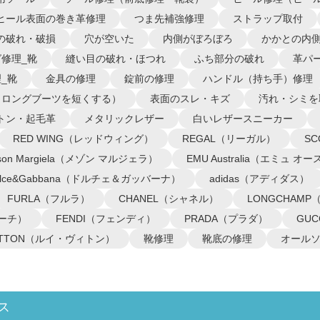
ヒール表面の巻き革修理
つま先補強修理
ストラップ取付
の破れ・破損
穴が空いた
内側がぼろぼろ
かかとの内
修理_靴
縫い目の破れ・ほつれ
ふち部分の破れ
革パ
_靴
金具の修理
錠前の修理
ハンドル（持ち手）修理
（ロングブーツを短くする）
表面のスレ・キズ
汚れ・シミを
トン・起毛革
メタリックレザー
白いレザースニーカー
RED WING（レッドウィング）
REGAL（リーガル）
S
ison Margiela（メゾン マルジェラ）
EMU Australia（エミュ 
olce&Gabbana（ドルチェ＆ガッバーナ）
adidas（アディダス）
FURLA（フルラ）
CHANEL（シャネル）
LONGCHAM
コーチ）
FENDI（フェンディ）
PRADA（プラダ）
GU
VUITTON（ルイ・ヴィトン）
靴修理
靴底の修理
オール
ス