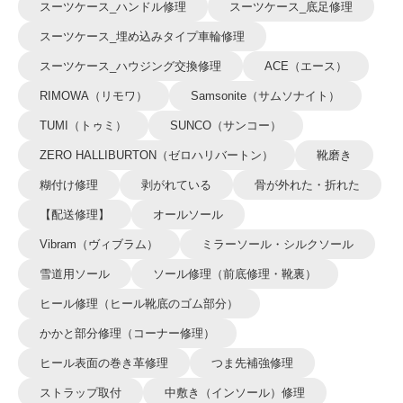
スーツケース_ハンドル修理
スーツケース_底足修理
スーツケース_埋め込みタイプ車輪修理
スーツケース_ハウジング交換修理
ACE（エース）
RIMOWA（リモワ）
Samsonite（サムソナイト）
TUMI（トゥミ）
SUNCO（サンコー）
ZERO HALLIBURTON（ゼロハリバートン）
靴磨き
糊付け修理
剥がれている
骨が外れた・折れた
【配送修理】
オールソール
Vibram（ヴィブラム）
ミラーソール・シルクソール
雪道用ソール
ソール修理（前底修理・靴裏）
ヒール修理（ヒール靴底のゴム部分）
かかと部分修理（コーナー修理）
ヒール表面の巻き革修理
つま先補強修理
ストラップ取付
中敷き（インソール）修理