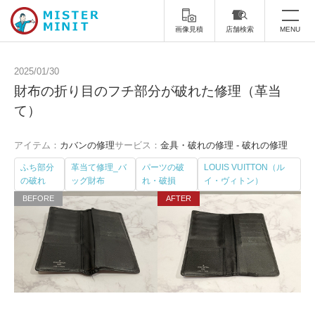
画像見積
店舗検索
MENU
トップ
2025/01/30
財布の折り目のフチ部分が破れた修理（革当
ミスターミニットについて
て）
修理サービス・料金
アイテム：
カバンの修理
サービス：
金具・破れの修理 - 破れの修理
スーツケース修理
靴修理
ふち部分
革当て修理_バ
パーツの破
LOUIS VUITTON（ル
の破れ
ッグ財布
れ・破損
イ・ヴィトン）
スニーカー修理
靴磨き
カバンの修理
時計修理・電池交換
傘修理
合鍵の作製
印鑑・はんこの作製
ダビング