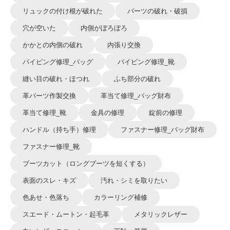
リュックの付け根が破れた
パーツの破れ・破損
穴が空いた
内側がぼろぼろ
かかとの内側の破れ
内張り交換
パイピング修理_バッグ
パイピング修理_靴
縫い目の破れ・ほつれ
ふち部分の破れ
革パーツ作製交換
革当て修理_バッグ財布
革当て修理_靴
金具の修理
錠前の修理
ハンドル（持ち手）修理
ファスナー修理_バッグ財布
ファスナー修理_靴
ブーツカット（ロングブーツを短くする）
表面のスレ・キズ
汚れ・シミを取りたい
色あせ・色落ち
カラーリング補修
スエード・ムートン・起毛革
メタリックレザー