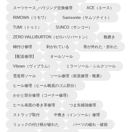
スーツケース_ハウジング交換修理
ACE（エース）
RIMOWA（リモワ）
Samsonite（サムソナイト）
TUMI（トゥミ）
SUNCO（サンコー）
ZERO HALLIBURTON（ゼロハリバートン）
靴磨き
糊付け修理
剥がれている
骨が外れた・折れた
【配送修理】
オールソール
Vibram（ヴィブラム）
ミラーソール・シルクソール
雪道用ソール
ソール修理（前底修理・靴裏）
ヒール修理（ヒール靴底のゴム部分）
かかと部分修理（コーナー修理）
ヒール表面の巻き革修理
つま先補強修理
ストラップ取付
中敷き（インソール）修理
リュックの付け根が破れた
パーツの破れ・破損