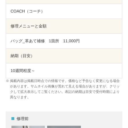
包丁研ぎ
杖先の修理
COACH（コーチ）
店舗を探す
修理メニューと金額
オンライン修理見積もりサービス（配送修理）
バッグ_革あて補修 1箇所 11,000円
よくあるご質問
納期（目安）
お問い合わせ
10週間程度～
採用情報
掲載内容は掲載日時点での情報です。価格など予告なく変更になる場合
があります。サムネイル画像が荒れて見える場合がありますが、クリッ
クして拡大表示してご覧ください。表記の納期は目安で受付時期により
CLOSE
異なります。
修理前