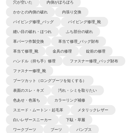
穴が空いた
内側がぼろぼろ
かかとの内側の破れ
内張り交換
パイピング修理_バッグ
パイピング修理_靴
縫い目の破れ・ほつれ
ふち部分の破れ
革パーツ作製交換
革当て修理_バッグ財布
革当て修理_靴
金具の修理
錠前の修理
ハンドル（持ち手）修理
ファスナー修理_バッグ財布
ファスナー修理_靴
ブーツカット（ロングブーツを短くする）
表面のスレ・キズ
汚れ・シミを取りたい
色あせ・色落ち
カラーリング補修
スエード・ムートン・起毛革
メタリックレザー
白いレザースニーカー
下駄・草履
ワークブーツ
ブーツ
パンプス