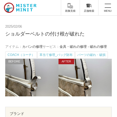
画像見積
店舗検索
MENU
トップ
2025/02/06
ショルダーベルトの付け根が破れた
ミスターミニットについて
アイテム：
カバンの修理
サービス：
金具・破れの修理 - 破れの修理
修理サービス・料金
COACH（コーチ）
革当て修理_バッグ財布
パーツの破れ・破損
スーツケース修理
靴修理
スニーカー修理
靴磨き
カバンの修理
時計修理・電池交換
傘修理
合鍵の作製
印鑑・はんこの作製
ダビング
ブランド