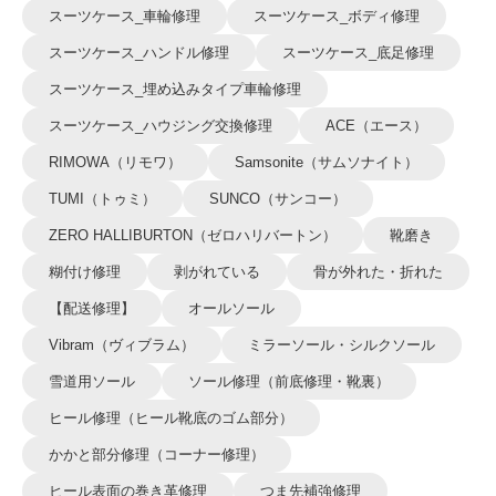
スーツケース_車輪修理
スーツケース_ボディ修理
スーツケース_ハンドル修理
スーツケース_底足修理
スーツケース_埋め込みタイプ車輪修理
スーツケース_ハウジング交換修理
ACE（エース）
RIMOWA（リモワ）
Samsonite（サムソナイト）
TUMI（トゥミ）
SUNCO（サンコー）
ZERO HALLIBURTON（ゼロハリバートン）
靴磨き
糊付け修理
剥がれている
骨が外れた・折れた
【配送修理】
オールソール
Vibram（ヴィブラム）
ミラーソール・シルクソール
雪道用ソール
ソール修理（前底修理・靴裏）
ヒール修理（ヒール靴底のゴム部分）
かかと部分修理（コーナー修理）
ヒール表面の巻き革修理
つま先補強修理