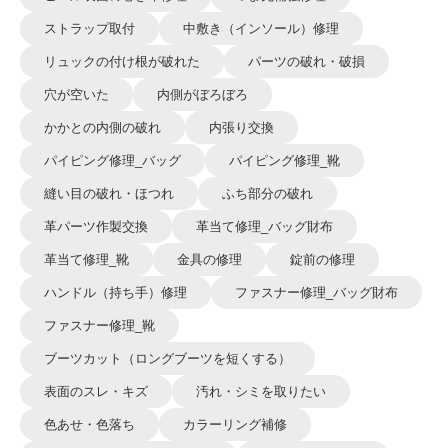
ストラップ取付
中敷き（インソール）修理
リュックの付け根が破れた
パーツの破れ・破損
穴が空いた
内側がぼろぼろ
かかとの内側の破れ
内張り交換
パイピング修理_バッグ
パイピング修理_靴
縫い目の破れ・ほつれ
ふち部分の破れ
革パーツ作製交換
革当て修理_バッグ財布
革当て修理_靴
金具の修理
錠前の修理
ハンドル（持ち手）修理
ファスナー修理_バッグ財布
ファスナー修理_靴
ブーツカット（ロングブーツを短くする）
表面のスレ・キズ
汚れ・シミを取りたい
色あせ・色落ち
カラーリング補修