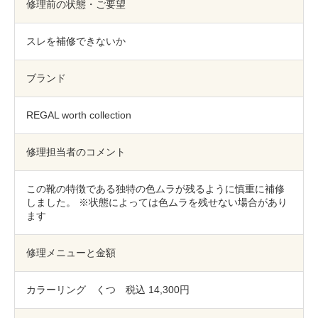
包丁研ぎ
杖先の修理
修理前の状態・ご要望
店舗を探す
スレを補修できないか
オンライン修理見積もりサービス（配送修理）
ブランド
よくあるご質問
REGAL worth collection
お問い合わせ
修理担当者のコメント
採用情報
この靴の特徴である独特の色ムラが残るように慎重に補修
しました。 ※状態によっては色ムラを残せない場合があり
ます
CLOSE
修理メニューと金額
カラーリング くつ 税込 14,300円