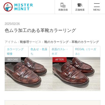
画像見積
店舗検索
MENU
トップ
2025/02/26
色ムラ加工のある革靴カラーリング
ミスターミニットについて
アイテム：
靴修理
サービス：
靴のカラーリング - 革靴のカラーリング
修理サービス・料金
カラーリング
色あせ・色落
表面のスレ・
REGAL（リーガ
補修
ち
キズ
ル）
スーツケース修理
靴修理
スニーカー修理
靴磨き
カバンの修理
時計修理・電池交換
傘修理
合鍵の作製
印鑑・はんこの作製
ダビング