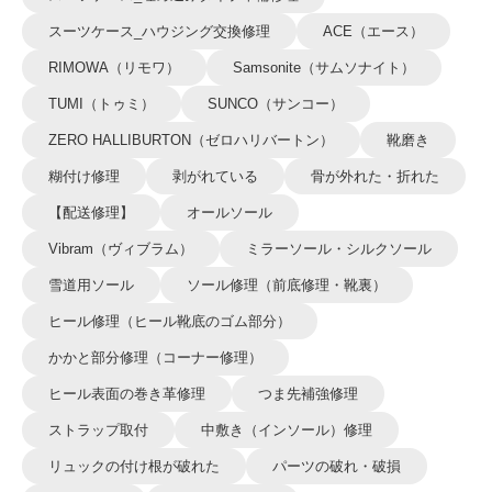
スーツケース_ハウジング交換修理
ACE（エース）
RIMOWA（リモワ）
Samsonite（サムソナイト）
TUMI（トゥミ）
SUNCO（サンコー）
ZERO HALLIBURTON（ゼロハリバートン）
靴磨き
糊付け修理
剥がれている
骨が外れた・折れた
【配送修理】
オールソール
Vibram（ヴィブラム）
ミラーソール・シルクソール
雪道用ソール
ソール修理（前底修理・靴裏）
ヒール修理（ヒール靴底のゴム部分）
かかと部分修理（コーナー修理）
ヒール表面の巻き革修理
つま先補強修理
ストラップ取付
中敷き（インソール）修理
リュックの付け根が破れた
パーツの破れ・破損