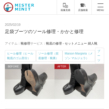
画像見積
店舗検索
MENU
トップ
2025/02/19
足袋ブーツのソール修理・かかと修理
ミスターミニットについて
アイテム：
靴修理
サービス：
靴底の修理 - セットメニュー 婦人靴
修理サービス・料金
ブ
ヒール修理（ヒール
ソール修理（前
Maison Margiela（メ
ー
スーツケース修理
靴修理
靴底のゴム部分）
底修理・靴裏）
ゾン マルジェラ）
ツ
スニーカー修理
靴磨き
カバンの修理
時計修理・電池交換
傘修理
合鍵の作製
印鑑・はんこの作製
ダビング