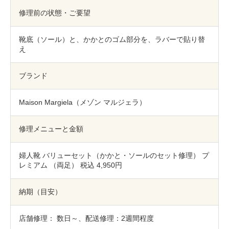
包丁研ぎ
杖先の修理
修理前の状態・ご要望
店舗を探す
靴底（ソール）と、かかとのゴム部分を、ラバーで貼り替
え
オンライン修理見積もりサービス（配送修理）
ブランド
よくあるご質問
お問い合わせ
Maison Margiela（メゾン マルジェラ）
採用情報
修理メニューと金額
婦人靴 バリューセット（かかと・ソールのセット修理） プ
レミアム （両足） 税込 4,950円
CLOSE
納期（目安）
店舗修理： 数日～、配送修理：2週間程度