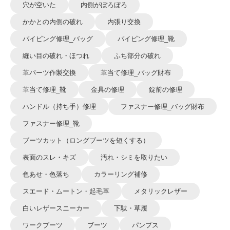
穴が空いた
内側がぼろぼろ
かかとの内側の破れ
内張り交換
パイピング修理_バッグ
パイピング修理_靴
縫い目の破れ・ほつれ
ふち部分の破れ
革パーツ作製交換
革当て修理_バッグ財布
革当て修理_靴
金具の修理
錠前の修理
ハンドル（持ち手）修理
ファスナー修理_バッグ財布
ファスナー修理_靴
ブーツカット（ロングブーツを短くする）
表面のスレ・キズ
汚れ・シミを取りたい
色あせ・色落ち
カラーリング補修
スエード・ムートン・起毛革
メタリックレザー
白いレザースニーカー
下駄・草履
ワークブーツ
ブーツ
パンプス