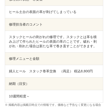
包丁研ぎ
杖先の修理
ヒール土台の表面の革が剥げてしまっている
店舗を探す
オンライン修理見積もりサービス（配送修理）
修理担当者のコメント
よくあるご質問
スタックヒールの剥がれの修理です。スタックとは革を積
み上げて作られたヒールの表面の革のことです。破れ・剥
がれ・削れた場合は新たな革で巻き直すことができます。
お問い合わせ
修理メニューと金額
採用情報
婦人ヒール スタック巻革交換 （両足） 税込8,800円
CLOSE
納期（目安）
10週間程度～
掲載内容は掲載日時点での情報です。価格など予告なく変更になる場合