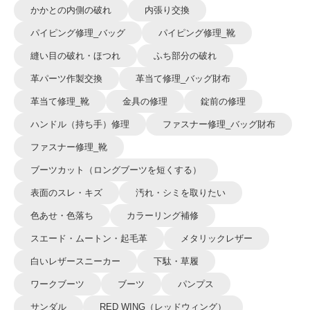
かかとの内側の破れ
内張り交換
パイピング修理_バッグ
パイピング修理_靴
縫い目の破れ・ほつれ
ふち部分の破れ
革パーツ作製交換
革当て修理_バッグ財布
革当て修理_靴
金具の修理
錠前の修理
ハンドル（持ち手）修理
ファスナー修理_バッグ財布
ファスナー修理_靴
ブーツカット（ロングブーツを短くする）
表面のスレ・キズ
汚れ・シミを取りたい
色あせ・色落ち
カラーリング補修
スエード・ムートン・起毛革
メタリックレザー
白いレザースニーカー
下駄・草履
ワークブーツ
ブーツ
パンプス
サンダル
RED WING（レッドウィング）