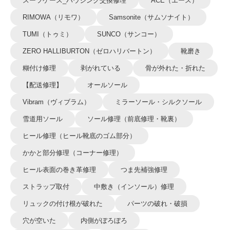
スーツケース_ハウジング交換修理
ACE（エース）
RIMOWA（リモワ）
Samsonite（サムソナイト）
TUMI（トゥミ）
SUNCO（サンコー）
ZERO HALLIBURTON（ゼロハリバートン）
靴磨き
糊付け修理
剥がれている
骨が外れた・折れた
【配送修理】
オールソール
Vibram（ヴィブラム）
ミラーソール・シルクソール
雪道用ソール
ソール修理（前底修理・靴裏）
ヒール修理（ヒール靴底のゴム部分）
かかと部分修理（コーナー修理）
ヒール表面の巻き革修理
つま先補強修理
ストラップ取付
中敷き（インソール）修理
リュックの付け根が破れた
パーツの破れ・破損
穴が空いた
内側がぼろぼろ