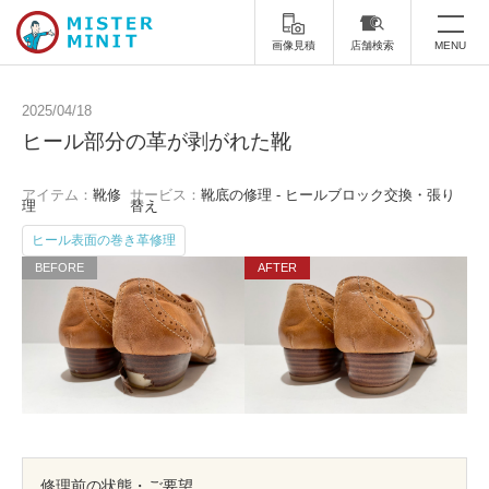
画像見積
店舗検索
MENU
トップ
2025/04/18
ヒール部分の革が剥がれた靴
ミスターミニットについて
アイテム：
靴修
サービス：
靴底の修理 - ヒールブロック交換・張り
修理サービス・料金
理
替え
ヒール表面の巻き革修理
スーツケース修理
靴修理
スニーカー修理
靴磨き
カバンの修理
時計修理・電池交換
傘修理
合鍵の作製
印鑑・はんこの作製
ダビング
修理前の状態・ご要望