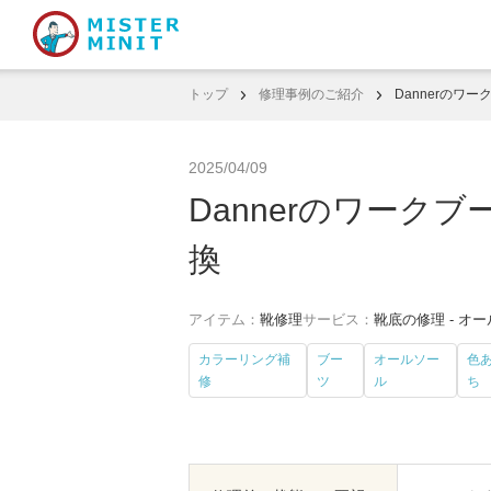
トップ
修理事例のご紹介
Dannerのワ
2025/04/09
Dannerのワーク
換
アイテム：
靴修理
サービス：
靴底の修理 - オ
カラーリング補
ブー
オールソー
色
修
ツ
ル
ち