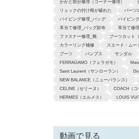
かかと部分修理（コーナー修理）
リュックの付け根が破れた
パーツ
パイピング修理_バッグ
パイピング
革当て修理_バッグ財布
革当て修理
ファスナー修理_靴
ブーツカット
カラーリング補修
スエード・ムー
ブーツ
パンプス
サンダル
FERRAGAMO（フェラガモ）
Ma
Saint Laurent（サンローラン）
D
NEW BALANCE（ニューバランス）
CELINE（セリーヌ）
COACH（
HERMES（エルメス）
LOUIS 
動画で見る