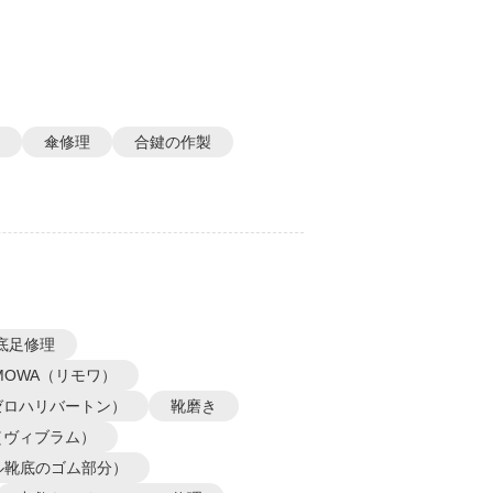
傘修理
合鍵の作製
底足修理
IMOWA（リモワ）
N（ゼロハリバートン）
靴磨き
m（ヴィブラム）
ル靴底のゴム部分）