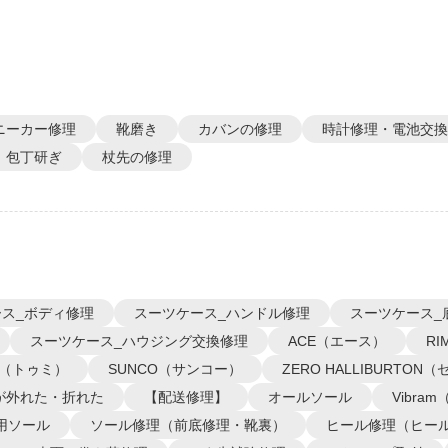
ニーカー修理
靴磨き
カバンの修理
時計修理・電池交換
包丁研ぎ
杖先の修理
ス_ボディ修理
スーツケース_ハンドル修理
スーツケース_
スーツケース_ハウジング交換修理
ACE（エース）
R
I（トゥミ）
SUNCO（サンコー）
ZERO HALLIBURTO
が外れた・折れた
【配送修理】
オールソール
Vibra
用ソール
ソール修理（前底修理・靴裏）
ヒール修理（ヒー