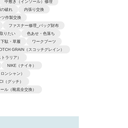
中敷き（インソール）修理
側の破れ
内張り交換
ーツ作製交換
ファスナー修理_バッグ財布
取りたい
色あせ・色落ち
下駄・草履
ワークブーツ
COTCH GRAIN（スコッチグレイン）
オーストラリア）
NIKE（ナイキ）
P（ロンシャン）
CCI（グッチ）
ソール（靴底全交換）