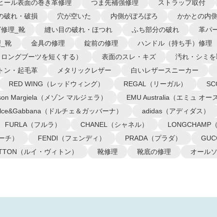
ヒール表面の巻き革修理
つま先補強修理
ストラップ取付
の破れ・破損
穴が空いた
内側がぼろぼろ
かかとの内
修理_靴
縫い目の破れ・ほつれ
ふち部分の破れ
革パ
_靴
金具の修理
錠前の修理
ハンドル（持ち手）修理
（ロングブーツを短くする）
表面のスレ・キズ
汚れ・シミを
トン・起毛革
メタリックレザー
白いレザースニーカー
RED WING（レッドウィング）
REGAL（リーガル）
S
ison Margiela（メゾン マルジェラ）
EMU Australia（エミュ 
olce&Gabbana（ドルチェ＆ガッバーナ）
adidas（アディダス）
FURLA（フルラ）
CHANEL（シャネル）
LONGCHAM
コーチ）
FENDI（フェンディ）
PRADA（プラダ）
GU
VUITTON（ルイ・ヴィトン）
靴修理
靴底の修理
オール