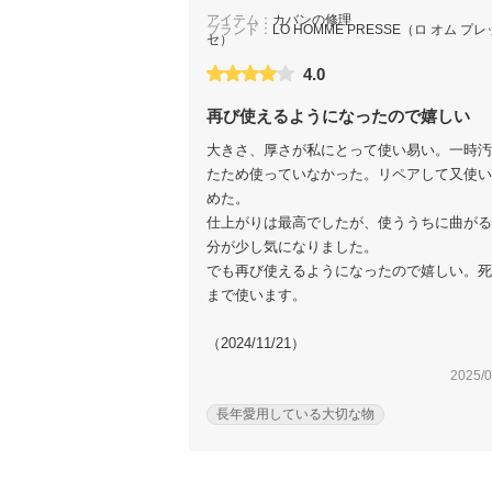
アイテム：
カバンの修理
ブランド：
LO HOMME PRESSE（ロ オム プレ
セ）
4.0
再び使えるようになったので嬉しい
大きさ、厚さが私にとって使い易い。一時汚
たため使っていなかった。リペアして又使い
めた。
仕上がりは最高でしたが、使ううちに曲がる
分が少し気になりました。
でも再び使えるようになったので嬉しい。死
まで使います。
（2024/11/21）
2025/0
長年愛用している大切な物