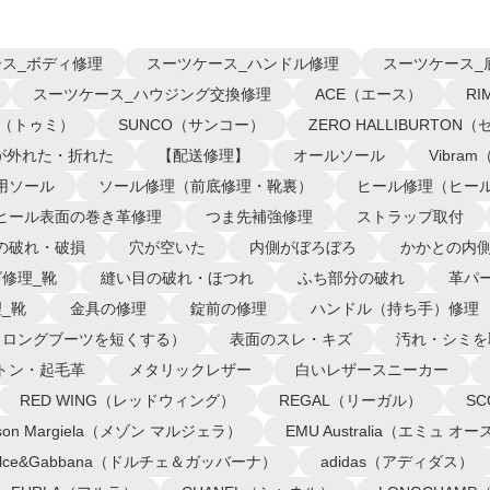
ス_ボディ修理
スーツケース_ハンドル修理
スーツケース_
スーツケース_ハウジング交換修理
ACE（エース）
R
I（トゥミ）
SUNCO（サンコー）
ZERO HALLIBURTO
が外れた・折れた
【配送修理】
オールソール
Vibra
用ソール
ソール修理（前底修理・靴裏）
ヒール修理（ヒー
ヒール表面の巻き革修理
つま先補強修理
ストラップ取付
の破れ・破損
穴が空いた
内側がぼろぼろ
かかとの内
修理_靴
縫い目の破れ・ほつれ
ふち部分の破れ
革パ
_靴
金具の修理
錠前の修理
ハンドル（持ち手）修理
（ロングブーツを短くする）
表面のスレ・キズ
汚れ・シミを
トン・起毛革
メタリックレザー
白いレザースニーカー
RED WING（レッドウィング）
REGAL（リーガル）
S
ison Margiela（メゾン マルジェラ）
EMU Australia（エミュ 
olce&Gabbana（ドルチェ＆ガッバーナ）
adidas（アディダス）