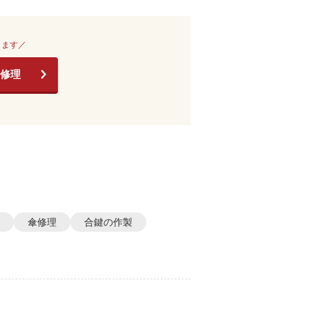
きます／
修理
傘修理
合鍵の作製