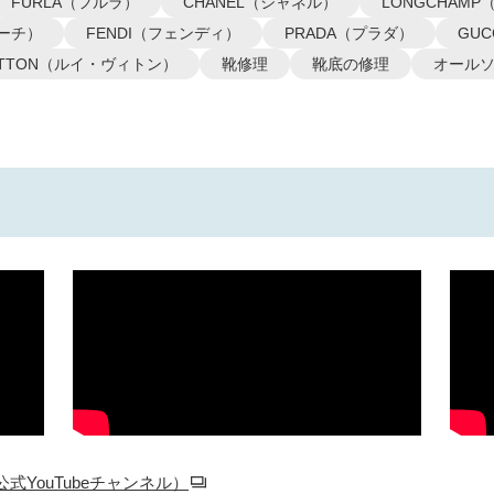
FURLA（フルラ）
CHANEL（シャネル）
LONGCHAM
コーチ）
FENDI（フェンディ）
PRADA（プラダ）
GU
VUITTON（ルイ・ヴィトン）
靴修理
靴底の修理
オール
YouTubeチャンネル）