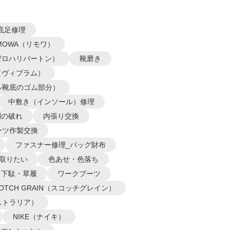
底足修理
IMOWA（リモワ）
N（ゼロハリバートン）
靴磨き
m（ヴィブラム）
ル靴底のゴム部分）
中敷き（インソール）修理
側の破れ
内張り交換
ーツ作製交換
ファスナー修理_バッグ財布
取りたい
色あせ・色落ち
下駄・草履
ワークブーツ
COTCH GRAIN（スコッチグレイン）
オーストラリア）
NIKE（ナイキ）