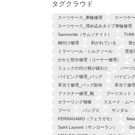
タグクラウド
スーツケース_車輪修理
スーツケー
スーツケース_埋め込みタイプ車輪修理
Samsonite（サムソナイト）
TUM
糊付け修理
剥がれている
骨
ミラーソール・シルクソール
雪道
かかと部分修理（コーナー修理）
リュックの付け根が破れた
パーツ
パイピング修理_バッグ
パイピング
革当て修理_バッグ財布
革当て修理
ファスナー修理_靴
ブーツカット
カラーリング補修
スエード・ムー
ブーツ
パンプス
サンダル
FERRAGAMO（フェラガモ）
Ma
Saint Laurent（サンローラン）
D