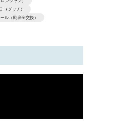
P（ロンシャン）
CCI（グッチ）
ソール（靴底全交換）